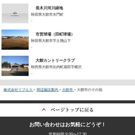
長木川河川緑地
秋田県大館市水門町
-
市営球場（田町球場）
秋田県大館市字土飛山下
-
大館カントリークラブ
秋田県大館市比内町扇田字横沢
-
株式会社リブエス
>
周辺施設案内
>
大館市
>
大館市のその他
お問い合わせはお気軽にどうぞ！
営業時間:9:00〜17:30