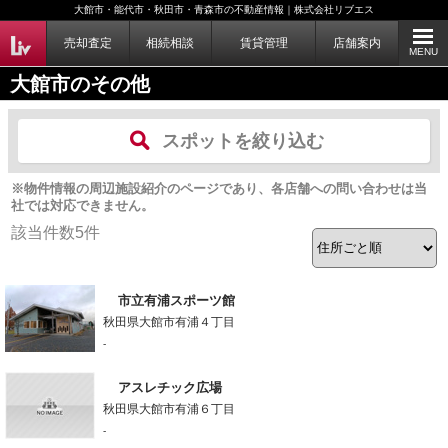
大館市・能代市・秋田市・青森市の不動産情報｜株式会社リブエス
売却査定
相続相談
賃貸管理
店舗案内
MENU
大館市のその他
スポットを絞り込む
※物件情報の周辺施設紹介のページであり、各店舗への問い合わせは当
社では対応できません。
該当件数
5
件
市立有浦スポーツ館
秋田県大館市有浦４丁目
-
アスレチック広場
秋田県大館市有浦６丁目
-