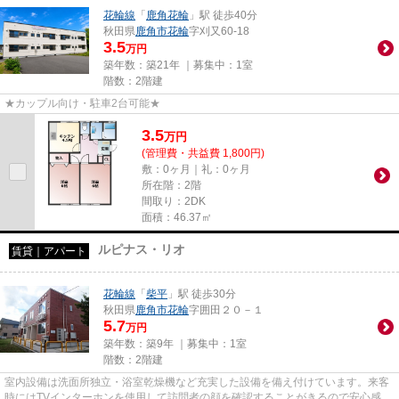
花輪線
「
鹿角花輪
」駅 徒歩40分
秋田県
鹿角市
花輪
字刈又60-18
3.5
万円
築年数：築21年 ｜募集中：
1室
階数：2階建
★カップル向け・駐車2台可能★
3.5
万
円
(管理費・共益費 1,800円)
敷：0ヶ月｜礼：0ヶ月
所在階：2階
間取り：2DK
面積：46.37㎡
ルピナス・リオ
賃貸｜アパート
花輪線
「
柴平
」駅 徒歩30分
秋田県
鹿角市
花輪
字囲田２０－１
5.7
万円
築年数：築9年 ｜募集中：
1室
階数：2階建
室内設備は洗面所独立・浴室乾燥機など充実した設備を備え付けています。来客
時にはTVインターホンを使用して訪問者の顔を確認することがきるので安心感が