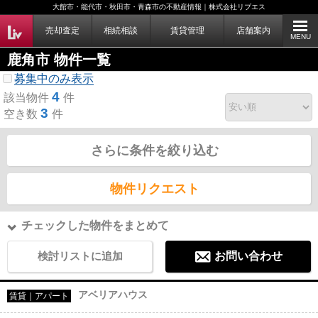
大館市・能代市・秋田市・青森市の不動産情報｜株式会社リブエス
売却査定
相続相談
賃貸管理
店舗案内
MENU
鹿角市 物件一覧
募集中のみ表示
4
該当物件
件
3
空き数
件
さらに条件を絞り込む
物件リクエスト
チェックした物件をまとめて
検討リストに追加
お問い合わせ
アベリアハウス
賃貸｜アパート