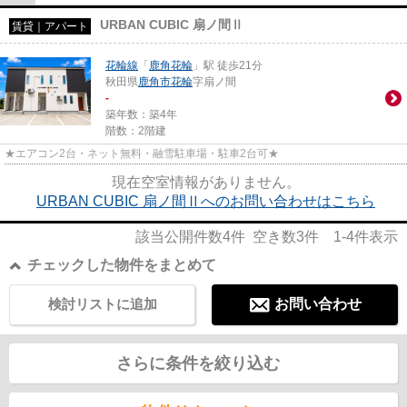
URBAN CUBIC 扇ノ間Ⅱ
賃貸｜アパート
花輪線
「
鹿角花輪
」駅 徒歩21分
秋田県
鹿角市
花輪
字扇ノ間
-
築年数：築4年
階数：2階建
★エアコン2台・ネット無料・融雪駐車場・駐車2台可★
現在空室情報がありません。
URBAN CUBIC 扇ノ間Ⅱへのお問い合わせはこちら
該当公開件数
4
件 空き数
3
件
1-4
件表示
チェックした物件をまとめて
検討リストに追加
お問い合わせ
さらに条件を絞り込む