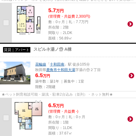
あります。56.89平米程の専有...
5.7
万
円
(管理費・共益費 2,300円)
敷：0ヶ月｜礼：7.7万円
所在階：2階
間取り：2LDK
面積：56.89㎡
スピルネ湯ノ岱 A棟
賃貸｜アパート
花輪線
「
十和田南
」駅 徒歩105分
秋田県
鹿角市
十和田大湯
字湯の岱２丁目
6.5
万円
築年数：築1年 ｜募集中：
1室
階数：2階建
★ペット飼育相談可能・築浅・駐車2台込み（並列）・ネット無料★
6.5
万
円
(管理費・共益費 -)
敷：0ヶ月｜礼：0ヶ月
所在階：1階
間取り：1LDK
面積：37.67㎡