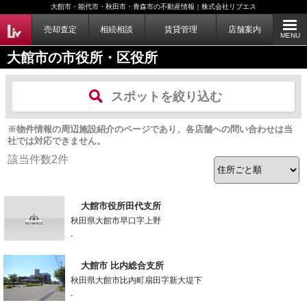
大館市・能代市・秋田市・青森市の不動産情報｜株式会社リブエス
売却査定
相続相談
賃貸管理
店舗案内
MENU
大館市の市役所・区役所
スポットを絞り込む
※物件情報の周辺施設紹介のページであり、各店舗への問い合わせは当
社では対応できません。
該当件数
2
件
大館市役所田代支所
秋田県大館市早口字上野
-
大館市 比内総合支所
秋田県大館市比内町扇田字新大堤下
-