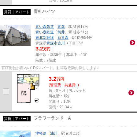
面積：23.18㎡
青杜ハイツ
賃貸｜アパート
青い森鉄道
「
青森
」駅 徒歩17分
青い森鉄道
「
筒井
」駅 徒歩51分
東北新幹線
「
新青森
」駅 徒歩54分
青森県
青森市
古川
３丁目17-6
3.2
万円
築年数：築39年 ｜募集中：
1室
階数：2階建
官庁街徒歩圏内の1DKアパート。駐車場近隣お探しします♪
3.2
万
円
(管理費・共益費 -)
敷：0ヶ月｜礼：0ヶ月
所在階：1階
間取り：1DK
面積：21.34㎡
フラワーランド A
賃貸｜アパート
津軽線
「
油川
」駅 徒歩22分