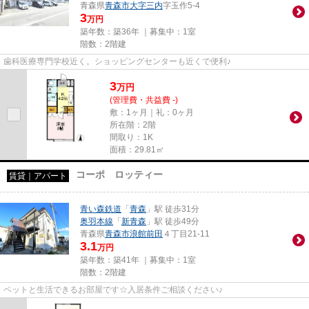
青森県
青森市
大字三内
字玉作5-4
3
万円
築年数：築36年 ｜募集中：
1室
階数：2階建
歯科医療専門学校近く。ショッピングセンターも近くで便利♪
3
万
円
(管理費・共益費 -)
敷：1ヶ月｜礼：0ヶ月
所在階：2階
間取り：1K
面積：29.81㎡
コーポ ロッティー
賃貸｜アパート
青い森鉄道
「
青森
」駅 徒歩31分
奥羽本線
「
新青森
」駅 徒歩49分
青森県
青森市
浪館前田
４丁目21-11
3.1
万円
築年数：築41年 ｜募集中：
1室
階数：2階建
ペットと生活できるお部屋です☆入居条件ご相談ください♪