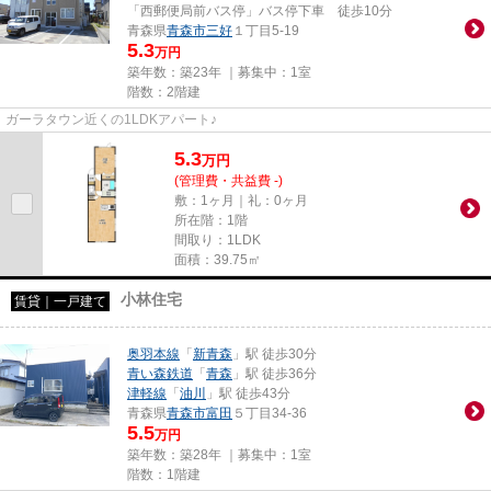
「西郵便局前バス停」バス停下車 徒歩10分
青森県
青森市
三好
１丁目5-19
5.3
万円
築年数：築23年 ｜募集中：
1室
階数：2階建
ガーラタウン近くの1LDKアパート♪
5.3
万
円
(管理費・共益費 -)
敷：1ヶ月｜礼：0ヶ月
所在階：1階
間取り：1LDK
面積：39.75㎡
小林住宅
賃貸｜一戸建て
奥羽本線
「
新青森
」駅 徒歩30分
青い森鉄道
「
青森
」駅 徒歩36分
津軽線
「
油川
」駅 徒歩43分
青森県
青森市
富田
５丁目34-36
5.5
万円
築年数：築28年 ｜募集中：
1室
階数：1階建