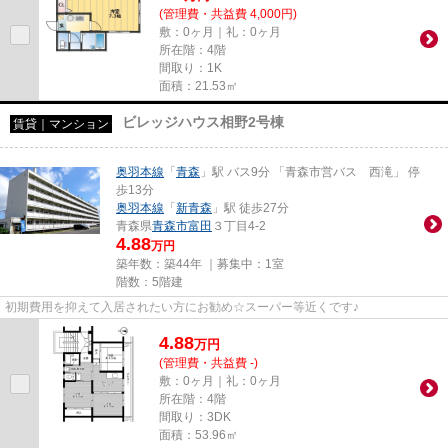
(管理費・共益費 4,000円)
敷：0ヶ月｜礼：0ヶ月
所在階：4階
間取り：1K
面積：21.53㎡
ビレッジハウス相野2号棟
賃貸｜マンション
奥羽本線
「
青森
」駅 バス9分 「青森市営バス 西滝」 停
歩13分
奥羽本線
「
新青森
」駅 徒歩27分
青森県
青森市
富田
３丁目4-2
4.88
万円
築年数：築44年 ｜募集中：
1室
階数：5階建
初期費用を抑えて入居されたい方にお勧め☆スーパー等近くです♪
4.88
万
円
(管理費・共益費 -)
敷：0ヶ月｜礼：0ヶ月
所在階：4階
間取り：3DK
面積：53.96㎡