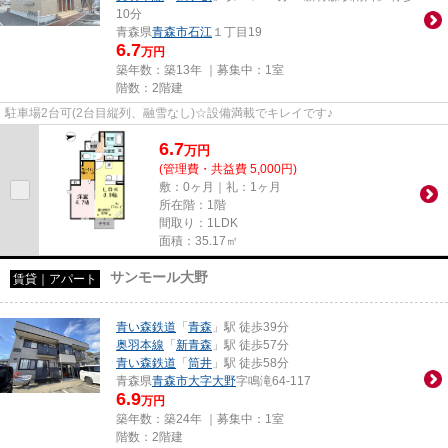
10分
青森県
青森市
石江
１丁目19
6.7
万円
築年数：築13年 ｜募集中：
1室
階数：2階建
駐車場2台可(2台目縦列、融雪なし)☆設備満載でキレイです♪
6.7
万
円
(管理費・共益費 5,000円)
敷：0ヶ月｜礼：1ヶ月
所在階：1階
間取り：1LDK
面積：35.17㎡
サンモール大野
賃貸｜アパート
青い森鉄道
「
青森
」駅 徒歩39分
奥羽本線
「
新青森
」駅 徒歩57分
青い森鉄道
「
筒井
」駅 徒歩58分
青森県
青森市
大字大野
字鳴滝64-117
6.9
万円
築年数：築24年 ｜募集中：
1室
階数：2階建