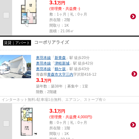
3.1
万
円
(管理費・共益費 -)
敷：1ヶ月｜礼：0ヶ月
所在階：2階
間取り：1K
面積：21.06㎡
コーポリアライズ
賃貸｜アパート
奥羽本線
「
新青森
」駅 徒歩20分
奥羽本線
「
津軽新城
」駅 徒歩42分
奥羽本線
「
鶴ケ坂
」駅 徒歩43分
青森県
青森市
大字三内
字沢部416-12
3.1
万円
築年数：築38年 ｜募集中：
1室
階数：2階建
インターネット無料♪駐車場1台無料、エアコン、ストーブ有☆
3.1
万
円
(管理費・共益費 4,000円)
敷：0ヶ月｜礼：0ヶ月
所在階：1階
間取り：1K