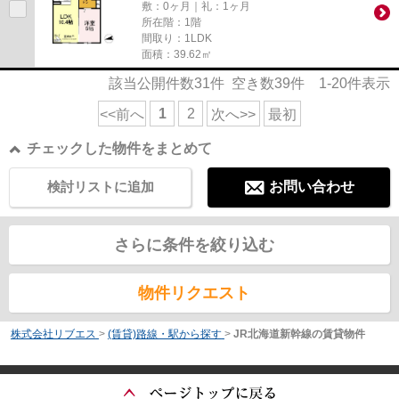
敷：0ヶ月｜礼：1ヶ月
所在階：1階
間取り：1LDK
面積：39.62㎡
該当公開件数
31
件 空き数
39
件
1-20
件表示
1
2
<<前へ
次へ>>
最初
チェックした物件をまとめて
検討リストに追加
お問い合わせ
さらに条件を絞り込む
物件リクエスト
株式会社リブエス
>
(賃貸)路線・駅から探す
>
JR北海道新幹線の賃貸物件