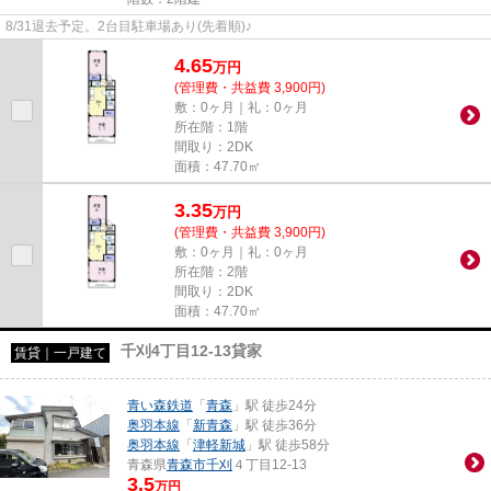
8/31退去予定。2台目駐車場あり(先着順)♪
4.65
万
円
(管理費・共益費 3,900円)
敷：0ヶ月｜礼：0ヶ月
所在階：1階
間取り：2DK
面積：47.70㎡
3.35
万
円
(管理費・共益費 3,900円)
敷：0ヶ月｜礼：0ヶ月
所在階：2階
間取り：2DK
面積：47.70㎡
千刈4丁目12-13貸家
賃貸｜一戸建て
青い森鉄道
「
青森
」駅 徒歩24分
奥羽本線
「
新青森
」駅 徒歩36分
奥羽本線
「
津軽新城
」駅 徒歩58分
青森県
青森市
千刈
４丁目12-13
3.5
万円