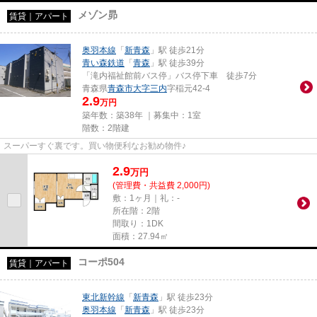
メゾン昴
賃貸｜アパート
奥羽本線
「
新青森
」駅 徒歩21分
青い森鉄道
「
青森
」駅 徒歩39分
「滝内福祉館前バス停」バス停下車 徒歩7分
青森県
青森市
大字三内
字稲元42-4
2.9
万円
築年数：築38年 ｜募集中：
1室
階数：2階建
スーパーすぐ裏です。買い物便利なお勧め物件♪
2.9
万
円
(管理費・共益費 2,000円)
敷：1ヶ月｜礼：-
所在階：2階
間取り：1DK
面積：27.94㎡
コーポ504
賃貸｜アパート
東北新幹線
「
新青森
」駅 徒歩23分
奥羽本線
「
新青森
」駅 徒歩23分