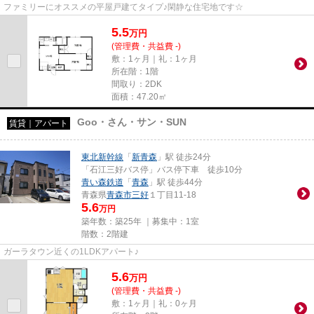
ファミリーにオススメの平屋戸建てタイプ♪閑静な住宅地です☆
5.5
万
円
(管理費・共益費 -)
敷：1ヶ月｜礼：1ヶ月
所在階：1階
間取り：2DK
面積：47.20㎡
Goo・さん・サン・SUN
賃貸｜アパート
東北新幹線
「
新青森
」駅 徒歩24分
「石江三好バス停」バス停下車 徒歩10分
青い森鉄道
「
青森
」駅 徒歩44分
青森県
青森市
三好
１丁目11-18
5.6
万円
築年数：築25年 ｜募集中：
1室
階数：2階建
ガーラタウン近くの1LDKアパート♪
5.6
万
円
(管理費・共益費 -)
敷：1ヶ月｜礼：0ヶ月