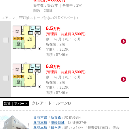
万円～
万円
築年数：築27年 ｜募集中：
2室
階数：2階建
エアコン、FF灯油ストーブ付きの2LDKアパート♪
6.5
万
円
(管理費・共益費 3,500円)
敷：0ヶ月｜礼：1ヶ月
所在階：2階
間取り：2LDK
面積：57.46㎡
6.8
万
円
(管理費・共益費 3,500円)
敷：0ヶ月｜礼：1ヶ月
所在階：2階
間取り：2LDK
面積：57.46㎡
クレア・ド・ルーンB
賃貸｜アパート
奥羽本線
「
新青森
」駅 徒歩8分
奥羽本線
「
津軽新城
」駅 徒歩27分
奥羽本線
「
鶴ケ坂
」駅 バス14分 「新青森駅南口」 停歩