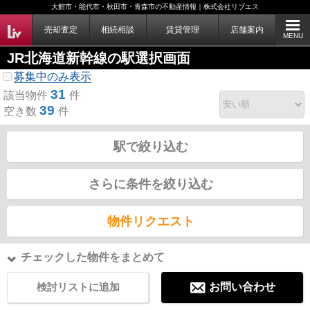
大館市・能代市・秋田市・青森市の不動産情報｜株式会社リブエス
売却査定
相続相談
賃貸管理
店舗案内
MENU
JR北海道新幹線の駅選択画面
募集中のみ表示
31
該当物件
件
39
空き数
件
駅で絞り込む
さらに条件を絞り込む
物件リクエスト
チェックした物件をまとめて
検討リストに追加
お問い合わせ