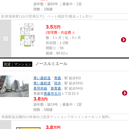
築年数：築60年 ｜募集中：
1室
階数：2階建
駐車場車庫1台(小型車以下)。ペット相談可(敷金＋1ヵ月)☆
3.5
万
円
(管理費・共益費 -)
敷：1ヶ月｜礼：0ヶ月
所在階：1-2階
間取り：5K
面積：88.02㎡
ノースルミエール
賃貸｜マンション
青い森鉄道
「
青森
」駅 徒歩8分
青い森鉄道
「
筒井
」駅 徒歩50分
奥羽本線
「
新青森
」駅 徒歩54分
青森県
青森市
古川
１丁目15-3
3.8
万円
築年数：築19年 ｜募集中：
1室
階数：5階建
青森駅徒歩圏内の単身向け賃貸マンションです☆インターネット無料♪
3.8
万
円