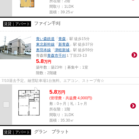
所在階：2階
間取り：1LDK
面積：39.25㎡
ファイン千刈
賃貸｜アパート
青い森鉄道
「
青森
」駅 徒歩15分
東北新幹線
「
新青森
」駅 徒歩37分
奥羽本線
「
津軽新城
」駅 徒歩59分
青森県
青森市
千刈
１丁目23-13
5.8
万円
築年数：築23年 ｜募集中：
1室
階数：2階建
7/10退去予定。融雪駐車場1台無料。エアコン、ストーブ有☆
5.8
万
円
(管理費・共益費 4,000円)
敷：0ヶ月｜礼：1ヶ月
所在階：1階
間取り：1LDK
面積：35.30㎡
グラン プラット
賃貸｜アパート