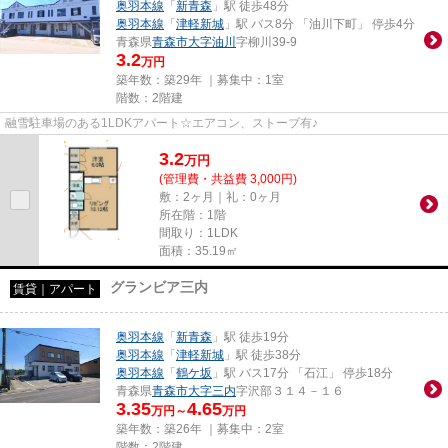
奥羽本線
「
新青森
」駅 徒歩48分
奥羽本線
「
津軽新城
」駅 バス8分 「油川下町」 停歩4分
青森県
青森市
大字油川
字柳川39-9
3.2
万円
築年数：築29年 ｜募集中：
1室
階数：2階建
融雪駐車場のある1LDKアパート☆エアコン、ストーブ有♪
3.2
万
円
(管理費・共益費 3,000円)
敷：2ヶ月｜礼：0ヶ月
所在階：1階
間取り：1LDK
面積：35.19㎡
グランビア三内
賃貸｜アパート
奥羽本線
「
新青森
」駅 徒歩19分
奥羽本線
「
津軽新城
」駅 徒歩38分
奥羽本線
「
鶴ケ坂
」駅 バス17分 「石江」 停歩18分
青森県
青森市
大字三内
字沢部３１４－１６
3.35
4.65
万円～
万円
築年数：築26年 ｜募集中：
2室
階数：2階建