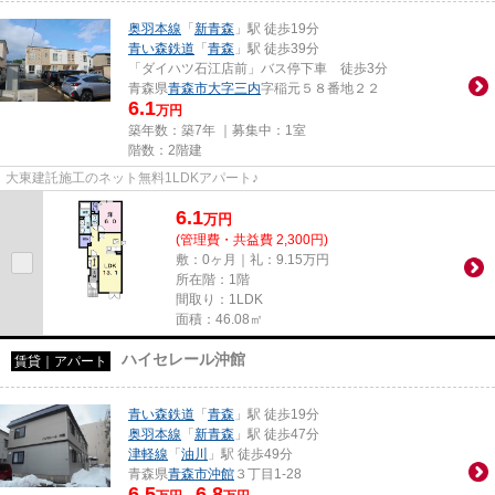
奥羽本線
「
新青森
」駅 徒歩19分
青い森鉄道
「
青森
」駅 徒歩39分
「ダイハツ石江店前」バス停下車 徒歩3分
青森県
青森市
大字三内
字稲元５８番地２２
6.1
万円
築年数：築7年 ｜募集中：
1室
階数：2階建
大東建託施工のネット無料1LDKアパート♪
6.1
万
円
(管理費・共益費 2,300円)
敷：0ヶ月｜礼：9.15万円
所在階：1階
間取り：1LDK
面積：46.08㎡
ハイセレール沖館
賃貸｜アパート
青い森鉄道
「
青森
」駅 徒歩19分
奥羽本線
「
新青森
」駅 徒歩47分
津軽線
「
油川
」駅 徒歩49分
青森県
青森市
沖館
３丁目1-28
6.5
6.8