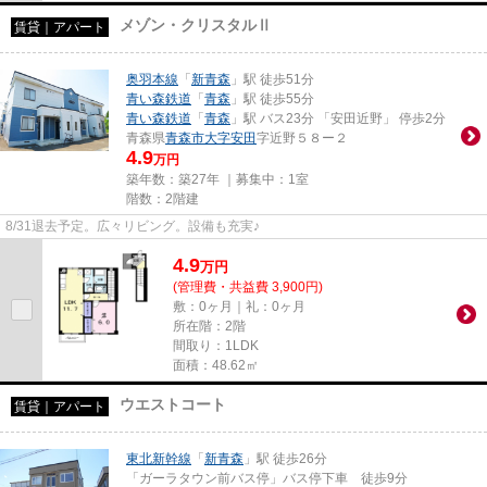
メゾン・クリスタルⅡ
賃貸｜アパート
奥羽本線
「
新青森
」駅 徒歩51分
青い森鉄道
「
青森
」駅 徒歩55分
青い森鉄道
「
青森
」駅 バス23分 「安田近野」 停歩2分
青森県
青森市
大字安田
字近野５８ー２
4.9
万円
築年数：築27年 ｜募集中：
1室
階数：2階建
8/31退去予定。広々リビング。設備も充実♪
4.9
万
円
(管理費・共益費 3,900円)
敷：0ヶ月｜礼：0ヶ月
所在階：2階
間取り：1LDK
面積：48.62㎡
ウエストコート
賃貸｜アパート
東北新幹線
「
新青森
」駅 徒歩26分
「ガーラタウン前バス停」バス停下車 徒歩9分