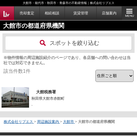
大館市・能代市・秋田市・青森市の不動産情報｜株式会社リブエス
売却査定
相続相談
賃貸管理
店舗案内
MENU
大館市の都道府県機関
スポットを絞り込む
※物件情報の周辺施設紹介のページであり、各店舗への問い合わせは当
社では対応できません。
該当件数
1
件
大館税務署
秋田県大館市赤館町
-
株式会社リブエス
>
周辺施設案内
>
大館市
>
大館市の都道府県機関