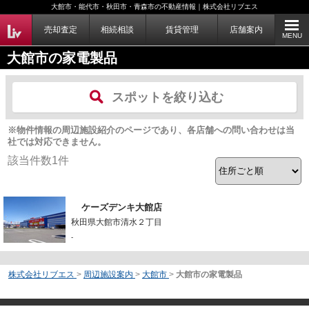
大館市・能代市・秋田市・青森市の不動産情報｜株式会社リブエス
売却査定
相続相談
賃貸管理
店舗案内
MENU
大館市の家電製品
スポットを絞り込む
※物件情報の周辺施設紹介のページであり、各店舗への問い合わせは当
社では対応できません。
該当件数
1
件
ケーズデンキ大館店
秋田県大館市清水２丁目
-
株式会社リブエス
>
周辺施設案内
>
大館市
>
大館市の家電製品