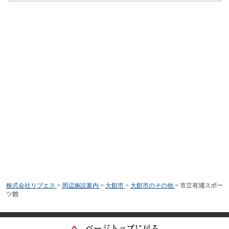
株式会社リブエス
>
周辺施設案内
>
大館市
>
大館市のその他
>
市立有浦スポー
ツ館