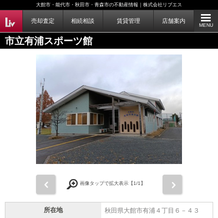
大館市・能代市・秋田市・青森市の不動産情報｜株式会社リブエス
売却査定
相続相談
賃貸管理
店舗案内
MENU
市立有浦スポーツ館
前
次
画像タップで拡大表示【
1
/1】
所在地
秋田県大館市有浦４丁目６－４３