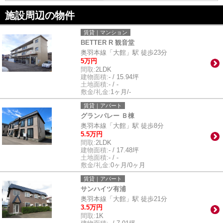
施設周辺の物件
賃貸｜マンション
BETTER R 観音堂
奥羽本線「大館」駅 徒歩23分
5万円
間取:
2LDK
建物面積:
- / 15.94坪
土地面積:
- / -
敷金/礼金:
1ヶ月/-
賃貸｜アパート
グランパレー Ｂ棟
奥羽本線「大館」駅 徒歩8分
5.5万円
間取:
2LDK
建物面積:
- / 17.48坪
土地面積:
- / -
敷金/礼金:
0ヶ月/0ヶ月
賃貸｜アパート
サンハイツ有浦
奥羽本線「大館」駅 徒歩21分
3.5万円
間取:
1K