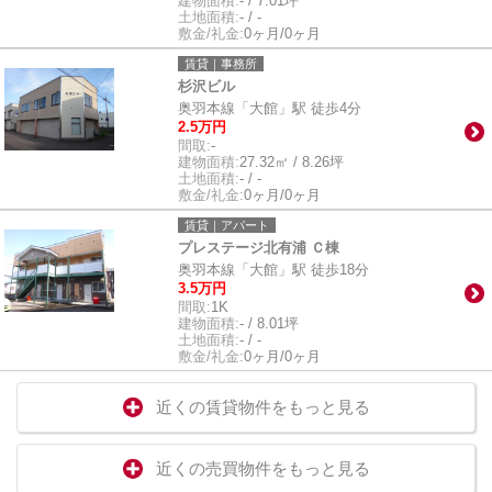
建物面積:
- / 7.01坪
土地面積:
- / -
敷金/礼金:
0ヶ月/0ヶ月
賃貸｜事務所
杉沢ビル
奥羽本線「大館」駅 徒歩4分
2.5万円
間取:
-
建物面積:
27.32㎡ / 8.26坪
土地面積:
- / -
敷金/礼金:
0ヶ月/0ヶ月
賃貸｜アパート
プレステージ北有浦 Ｃ棟
奥羽本線「大館」駅 徒歩18分
3.5万円
間取:
1K
建物面積:
- / 8.01坪
土地面積:
- / -
敷金/礼金:
0ヶ月/0ヶ月
近くの賃貸物件をもっと見る
近くの売買物件をもっと見る