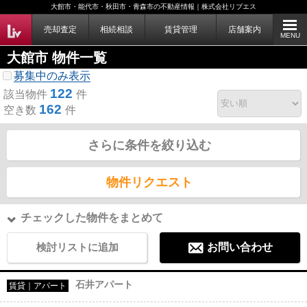
大館市・能代市・秋田市・青森市の不動産情報｜株式会社リブエス
売却査定
相続相談
賃貸管理
店舗案内
MENU
大館市 物件一覧
募集中のみ表示
122
該当物件
件
162
空き数
件
さらに条件を絞り込む
物件リクエスト
チェックした物件をまとめて
検討リストに追加
お問い合わせ
石井アパート
賃貸｜アパート