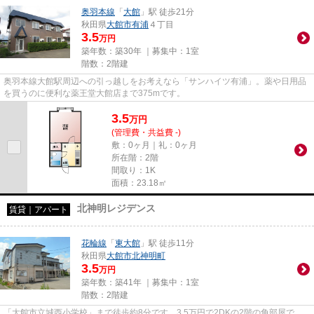
奥羽本線
「
大館
」駅 徒歩21分
秋田県
大館市
有浦
４丁目
3.5
万円
築年数：築30年 ｜募集中：
1室
階数：2階建
奥羽本線大館駅周辺への引っ越しをお考えなら「サンハイツ有浦」。薬や日用品
を買うのに便利な薬王堂大館店まで375mです。
3.5
万
円
(管理費・共益費 -)
敷：0ヶ月｜礼：0ヶ月
所在階：2階
間取り：1K
面積：23.18㎡
北神明レジデンス
賃貸｜アパート
花輪線
「
東大館
」駅 徒歩11分
秋田県
大館市
北神明町
3.5
万円
築年数：築41年 ｜募集中：
1室
階数：2階建
「大館市立城西小学校」まで徒歩約8分です。3.5万円で2DKの2階の角部屋で