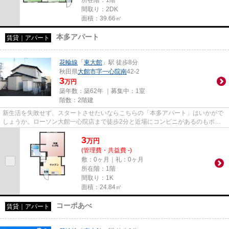
所在階：1階
間取り：2DK
面積：39.66㎡
本多アパート
賃貸｜アパート
花輪線
「
東大館
」駅 徒歩8分
秋田県
大館市
字一心院南
42-2
3
万円
築年数：築62年 ｜募集中：
1室
階数：2階建
新生活を失敗せず、スタートさせたいならこちらの「本多アパート」はいかがで
しょうか。ローソン大館一心院店まで徒歩2分と近場にコンビニがあるのもポイ
ント。
3
万
円
(管理費・共益費 -)
敷：0ヶ月｜礼：0ヶ月
所在階：1階
間取り：1K
面積：24.84㎡
コーポあべ
賃貸｜アパート