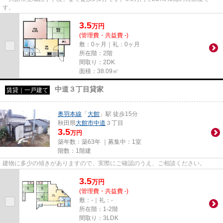
す。
3.5
万
円
(管理費・共益費 -)
敷：0ヶ月｜礼：0ヶ月
所在階：2階
間取り：2DK
面積：38.09㎡
中道３丁目貸家
賃貸｜一戸建て
奥羽本線
「
大館
」駅 徒歩15分
秋田県
大館市
中道
３丁目
3.5
万円
築年数：築63年 ｜募集中：
1室
階数：1階建
建物に多少の傾きがありますので、実際にご確認のうえ、ご相談ください。
3.5
万
円
(管理費・共益費 -)
敷：-｜礼：-
所在階：1-2階
間取り：3LDK