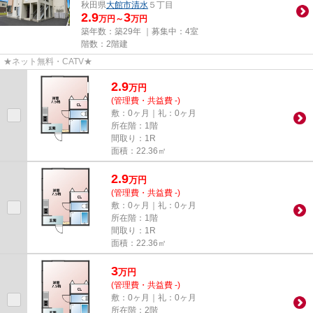
秋田県
大館市
清水
５丁目
2.9
3
万円～
万円
築年数：築29年 ｜募集中：
4室
階数：2階建
★ネット無料・CATV★
2.9
万
円
(管理費・共益費 -)
敷：0ヶ月｜礼：0ヶ月
所在階：1階
間取り：1R
面積：22.36㎡
2.9
万
円
(管理費・共益費 -)
敷：0ヶ月｜礼：0ヶ月
所在階：1階
間取り：1R
面積：22.36㎡
3
万
円
(管理費・共益費 -)
敷：0ヶ月｜礼：0ヶ月
所在階：2階