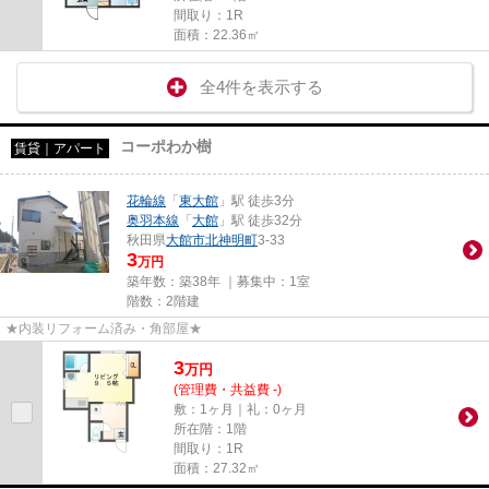
間取り：1R
面積：22.36㎡
全4件を表示する
コーポわか樹
賃貸｜アパート
花輪線
「
東大館
」駅 徒歩3分
奥羽本線
「
大館
」駅 徒歩32分
秋田県
大館市
北神明町
3-33
3
万円
築年数：築38年 ｜募集中：
1室
階数：2階建
★内装リフォーム済み・角部屋★
3
万
円
(管理費・共益費 -)
敷：1ヶ月｜礼：0ヶ月
所在階：1階
間取り：1R
面積：27.32㎡