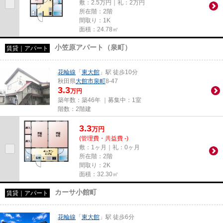
敷：2.5万円｜礼：2万円
所在階：2階
間取り：1K
面積：24.78㎡
小笠原アパート（泉町）
賃貸｜アパート
花輪線
「
東大館
」駅 徒歩10分
秋田県
大館市
泉町
8-47
3.3
万円
築年数：築46年 ｜募集中：
1室
階数：2階建
3.3
万
円
(管理費・共益費 -)
敷：1ヶ月｜礼：0ヶ月
所在階：2階
間取り：2K
面積：32.30㎡
カーサ小館町
賃貸｜アパート
花輪線
「
東大館
」駅 徒歩6分