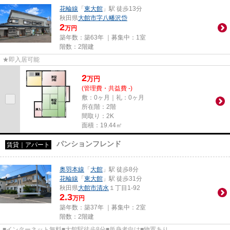
花輪線
「
東大館
」駅 徒歩13分
秋田県
大館市
字八幡沢岱
2
万円
築年数：築63年 ｜募集中：
1室
階数：2階建
★即入居可能
2
万
円
(管理費・共益費 -)
敷：0ヶ月｜礼：0ヶ月
所在階：2階
間取り：2K
面積：19.44㎡
パンションフレンド
賃貸｜アパート
奥羽本線
「
大館
」駅 徒歩8分
花輪線
「
東大館
」駅 徒歩31分
秋田県
大館市
清水
１丁目1-92
2.3
万円
築年数：築37年 ｜募集中：
2室
階数：2階建
■インターネット無料■大館駅徒歩8分■単身者向け■物置あり