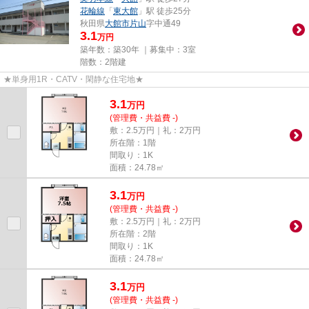
花輪線
「
東大館
」駅 徒歩25分
秋田県
大館市
片山
字中通49
3.1
万円
築年数：築30年 ｜募集中：
3室
階数：2階建
★単身用1R・CATV・閑静な住宅地★
3.1
万
円
(管理費・共益費 -)
敷：2.5万円｜礼：2万円
所在階：1階
間取り：1K
面積：24.78㎡
3.1
万
円
(管理費・共益費 -)
敷：2.5万円｜礼：2万円
所在階：2階
間取り：1K
面積：24.78㎡
3.1
万
円
(管理費・共益費 -)