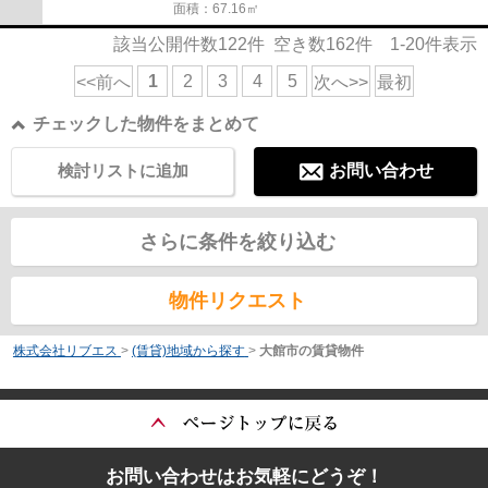
面積：67.16㎡
該当公開件数
122
件 空き数
162
件
1-20
件表示
1
2
3
4
5
<<前へ
次へ>>
最初
チェックした物件をまとめて
検討リストに追加
お問い合わせ
さらに条件を絞り込む
物件リクエスト
株式会社リブエス
>
(賃貸)地域から探す
>
大館市の賃貸物件
お問い合わせはお気軽にどうぞ！