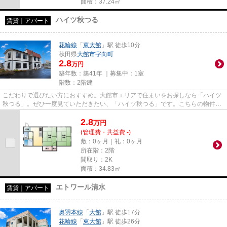
面積：37.24㎡
ハイツ秋つる
賃貸｜アパート
花輪線
「
東大館
」駅 徒歩10分
秋田県
大館市
字向町
2.8
万円
築年数：築41年 ｜募集中：
1室
階数：2階建
こだわりで選びたい方におすすめ。大館市エリアで住まいをお探しなら「ハイツ
秋つる」。ぜひ一度見ていただきたい、「ハイツ秋つる」です。こちらの物件は
月々の家賃が3.5万円です。大...
2.8
万
円
(管理費・共益費 -)
敷：0ヶ月｜礼：0ヶ月
所在階：2階
間取り：2K
面積：34.83㎡
エトワール清水
賃貸｜アパート
奥羽本線
「
大館
」駅 徒歩17分
花輪線
「
東大館
」駅 徒歩26分