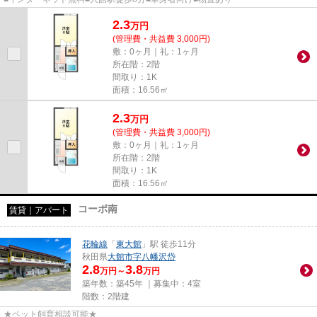
2.3
万
円
(管理費・共益費 3,000円)
敷：0ヶ月｜礼：1ヶ月
所在階：2階
間取り：1K
面積：16.56㎡
2.3
万
円
(管理費・共益費 3,000円)
敷：0ヶ月｜礼：1ヶ月
所在階：2階
間取り：1K
面積：16.56㎡
コーポ南
賃貸｜アパート
花輪線
「
東大館
」駅 徒歩11分
秋田県
大館市
字八幡沢岱
2.8
3.8
万円～
万円
築年数：築45年 ｜募集中：
4室
階数：2階建
★ペット飼育相談可能★