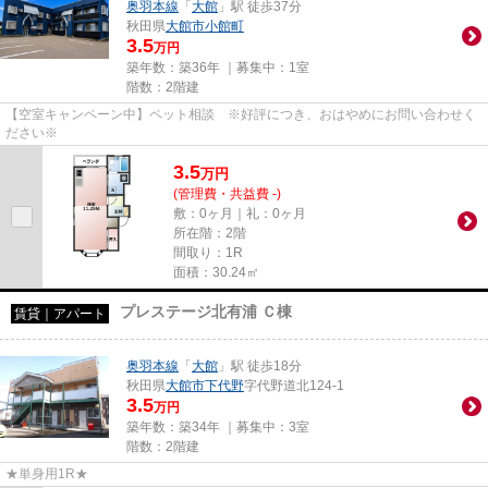
奥羽本線
「
大館
」駅 徒歩37分
秋田県
大館市
小館町
3.5
万円
築年数：築36年 ｜募集中：
1室
階数：2階建
【空室キャンペーン中】ペット相談 ※好評につき、おはやめにお問い合わせく
ださい※
3.5
万
円
(管理費・共益費 -)
敷：0ヶ月｜礼：0ヶ月
所在階：2階
間取り：1R
面積：30.24㎡
プレステージ北有浦 Ｃ棟
賃貸｜アパート
奥羽本線
「
大館
」駅 徒歩18分
秋田県
大館市
下代野
字代野道北124-1
3.5
万円
築年数：築34年 ｜募集中：
3室
階数：2階建
★単身用1R★