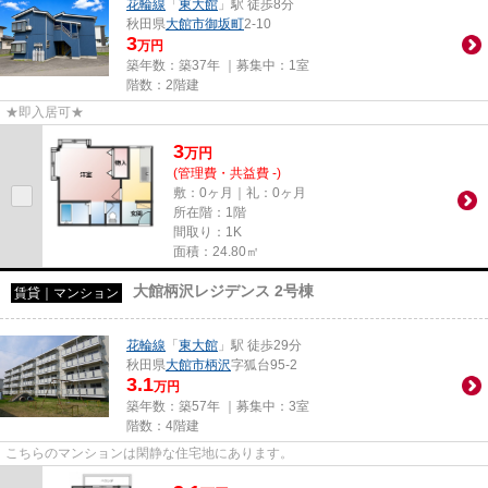
花輪線
「
東大館
」駅 徒歩8分
秋田県
大館市
御坂町
2-10
3
万円
築年数：築37年 ｜募集中：
1室
階数：2階建
★即入居可★
3
万
円
(管理費・共益費 -)
敷：0ヶ月｜礼：0ヶ月
所在階：1階
間取り：1K
面積：24.80㎡
大館柄沢レジデンス 2号棟
賃貸｜マンション
花輪線
「
東大館
」駅 徒歩29分
秋田県
大館市
柄沢
字狐台95-2
3.1
万円
築年数：築57年 ｜募集中：
3室
階数：4階建
こちらのマンションは閑静な住宅地にあります。