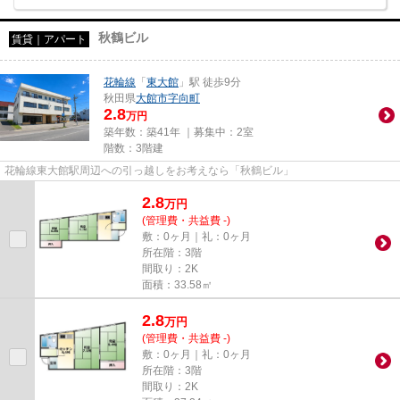
秋鶴ビル
賃貸｜アパート
花輪線
「
東大館
」駅 徒歩9分
秋田県
大館市
字向町
2.8
万円
築年数：築41年 ｜募集中：
2室
階数：3階建
花輪線東大館駅周辺への引っ越しをお考えなら「秋鶴ビル」
2.8
万
円
(管理費・共益費 -)
敷：0ヶ月｜礼：0ヶ月
所在階：3階
間取り：2K
面積：33.58㎡
2.8
万
円
(管理費・共益費 -)
敷：0ヶ月｜礼：0ヶ月
所在階：3階
間取り：2K