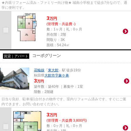
★内装リフォーム済み・ファミリー向け物★ 城南小学校まで徒歩7分なので、通
学に便利です。
3
万
円
(管理費・共益費 -)
敷：1ヶ月｜礼：0ヶ月
所在階：2階
間取り：3K
面積：54.24㎡
コーポグリーン
賃貸｜アパート
花輪線
「
東大館
」駅 徒歩19分
秋田県
大館市
字象ケ鼻
3
万円
築年数：築40年 ｜募集中：
1室
階数：2階建
日当り良好、駐車場1台付きの物件です。室内リフォーム済みです。すぐにご案
内できます。お問い合わせください。
3
万
円
(管理費・共益費 3,800円)
敷：0ヶ月｜礼：0ヶ月