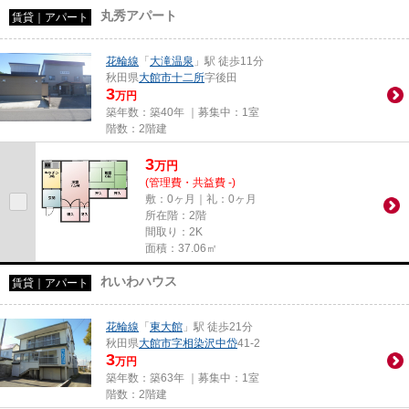
丸秀アパート
賃貸｜アパート
花輪線
「
大滝温泉
」駅 徒歩11分
秋田県
大館市
十二所
字後田
3
万円
築年数：築40年 ｜募集中：
1室
階数：2階建
3
万
円
(管理費・共益費 -)
敷：0ヶ月｜礼：0ヶ月
所在階：2階
間取り：2K
面積：37.06㎡
れいわハウス
賃貸｜アパート
花輪線
「
東大館
」駅 徒歩21分
秋田県
大館市
字相染沢中岱
41-2
3
万円
築年数：築63年 ｜募集中：
1室
階数：2階建