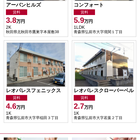
アーバンヒルズ
コンフォート
賃料
賃料
3.8
5.9
万円
万円
2K
1LDK
秋田県北秋田市鷹巣字本屋敷38
青森県弘前市大字境関１丁目
レオパレスフェニックス
レオパレスクローバーベル
賃料
賃料
4.6
2.7
万円
万円
1K
1K
青森県弘前市大字早稲田３丁目
青森県弘前市大字若葉２丁目