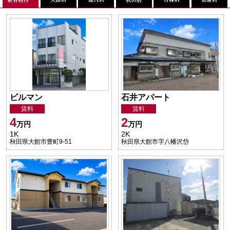
ビルマン
石井アパート
賃料
賃料
4
2
万円
万円
1K
2K
秋田県大館市豊町9-51
秋田県大館市字八幡沢岱