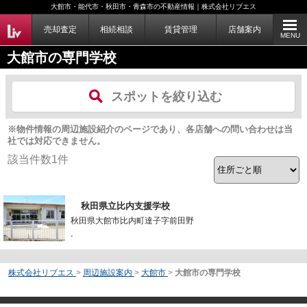
大館市・能代市・秋田市・青森市の不動産情報｜株式会社リブエス
売却査定
相続相談
賃貸管理
店舗案内
MENU
大館市の専門学校
スポットを絞り込む
※物件情報の周辺施設紹介のページであり、各店舗への問い合わせは当
社では対応できません。
該当件数
1
件
秋田県立比内支援学校
秋田県大館市比内町達子字前田野
-
株式会社リブエス
>
周辺施設案内
>
大館市
>
大館市の専門学校