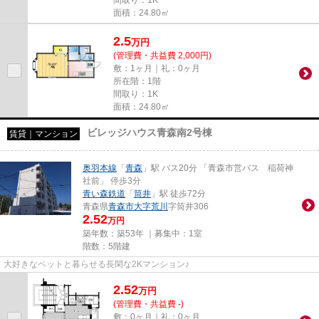
間取り：1K
面積：24.80㎡
2.5
万
円
(管理費・共益費 2,000円)
敷：1ヶ月｜礼：0ヶ月
所在階：1階
間取り：1K
面積：24.80㎡
ビレッジハウス青森南2号棟
賃貸｜マンション
奥羽本線
「
青森
」駅 バス20分 「青森市営バス 稲荷神
社前」 停歩3分
青い森鉄道
「
筒井
」駅 徒歩72分
青森県
青森市
大字荒川
字筒井306
2.52
万円
築年数：築53年 ｜募集中：
1室
階数：5階建
大好きなペットと暮らせる長閑な2Kマンション♪
2.52
万
円
(管理費・共益費 -)
敷：0ヶ月｜礼：0ヶ月