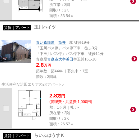
所在階：2階
間取り：2K
面積：33.54㎡
玉川ハイツ
賃貸｜アパート
青い森鉄道
「
筒井
」駅 徒歩19分
「玉川バス停」バス停下車 徒歩3分
「下玉川バス停」バス停下車 徒歩11分
青森県
青森市
大字浜田
字玉川161-10
2.8
万円
築年数：築44年 ｜募集中：
1室
階数：2階建
生活便利な浜田エリアの2Kアパート♪
2.8
万
円
(管理費・共益費 1,000円)
敷：1ヶ月｜礼：-
所在階：2階
間取り：2K
面積：26.57㎡
らいふはうすＫ
賃貸｜アパート