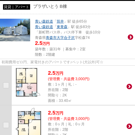
プラザいとう B棟
賃貸｜アパート
青い森鉄道
「
筒井
」駅 徒歩65分
青い森鉄道
「
東青森
」駅 徒歩83分
「新町野バス停」バス停下車 徒歩10分
青森県
青森市
大字合子沢
字松森74
2.5
万円
築年数：築31年 ｜募集中：
2室
階数：2階建
初期費用ゼロ円、家電付きのアパートです♪ペット(犬以外)可☆
2.5
万
円
(管理費・共益費 3,000円)
敷：1ヶ月｜礼：-
所在階：2階
間取り：2K
面積：33.40㎡
2.5
万
円
(管理費・共益費 3,000円)
敷：0ヶ月｜礼：0ヶ月
所在階：2階