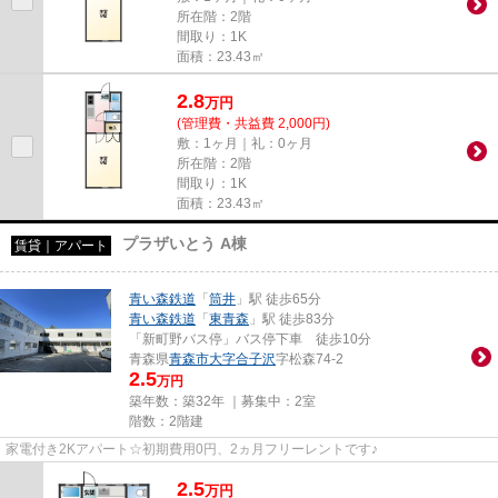
所在階：2階
間取り：1K
面積：23.43㎡
2.8
万
円
(管理費・共益費 2,000円)
敷：1ヶ月｜礼：0ヶ月
所在階：2階
間取り：1K
面積：23.43㎡
プラザいとう A棟
賃貸｜アパート
青い森鉄道
「
筒井
」駅 徒歩65分
青い森鉄道
「
東青森
」駅 徒歩83分
「新町野バス停」バス停下車 徒歩10分
青森県
青森市
大字合子沢
字松森74-2
2.5
万円
築年数：築32年 ｜募集中：
2室
階数：2階建
家電付き2Kアパート☆初期費用0円、2ヵ月フリーレントです♪
2.5
万
円