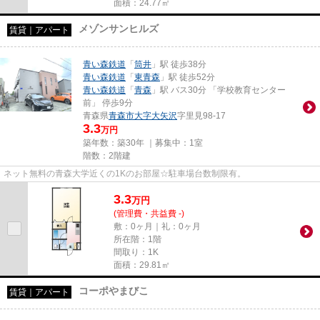
面積：24.77㎡
メゾンサンヒルズ
賃貸｜アパート
青い森鉄道
「
筒井
」駅 徒歩38分
青い森鉄道
「
東青森
」駅 徒歩52分
青い森鉄道
「
青森
」駅 バス30分 「学校教育センター
前」 停歩9分
青森県
青森市
大字大矢沢
字里見98-17
3.3
万円
築年数：築30年 ｜募集中：
1室
階数：2階建
ネット無料の青森大学近くの1Kのお部屋☆駐車場台数制限有。
3.3
万
円
(管理費・共益費 -)
敷：0ヶ月｜礼：0ヶ月
所在階：1階
間取り：1K
面積：29.81㎡
コーポやまびこ
賃貸｜アパート