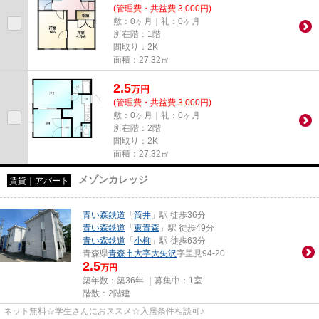
(管理費・共益費 3,000円)
敷：0ヶ月｜礼：0ヶ月
所在階：1階
間取り：2K
面積：27.32㎡
2.5
万
円
(管理費・共益費 3,000円)
敷：0ヶ月｜礼：0ヶ月
所在階：2階
間取り：2K
面積：27.32㎡
メゾンカレッジ
賃貸｜アパート
青い森鉄道
「
筒井
」駅 徒歩36分
青い森鉄道
「
東青森
」駅 徒歩49分
青い森鉄道
「
小柳
」駅 徒歩63分
青森県
青森市
大字大矢沢
字里見94-20
2.5
万円
築年数：築36年 ｜募集中：
1室
階数：2階建
ネット無料☆学生さんにおススメ☆入居条件相談可♪