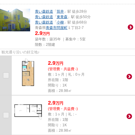
青い森鉄道
「
筒井
」駅 徒歩28分
青い森鉄道
「
東青森
」駅 徒歩50分
青い森鉄道
「
小柳
」駅 徒歩68分
青森県
青森市
問屋町
１丁目2-7
2.9
万円
築年数：築35年 ｜募集中：
5室
階数：2階建
観光通り沿いの好立地♪
2.9
万
円
(管理費・共益費 -)
敷：1ヶ月｜礼：0ヶ月
所在階：1階
間取り：1K
面積：28.98㎡
2.9
万
円
(管理費・共益費 -)
敷：1ヶ月｜礼：-
所在階：1階
間取り：1K
面積：28.98㎡