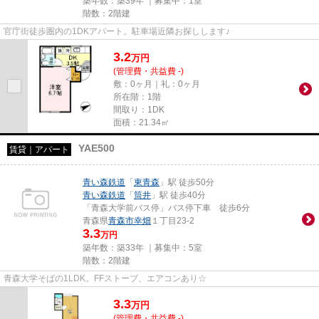
築年数：築39年 ｜募集中：
1室
階数：2階建
官庁街徒歩圏内の1DKアパート。駐車場近隣お探しします♪
3.2
万
円
(管理費・共益費 -)
敷：0ヶ月｜礼：0ヶ月
所在階：1階
間取り：1DK
面積：21.34㎡
YAE500
賃貸｜アパート
青い森鉄道
「
東青森
」駅 徒歩50分
青い森鉄道
「
筒井
」駅 徒歩40分
「青森大学前バス停」バス停下車 徒歩6分
青森県
青森市
幸畑
１丁目23-2
3.3
万円
築年数：築33年 ｜募集中：
5室
階数：2階建
青森大学そばの1LDK。FFストーブ、エアコンあり☆
3.3
万
円
(管理費・共益費 -)