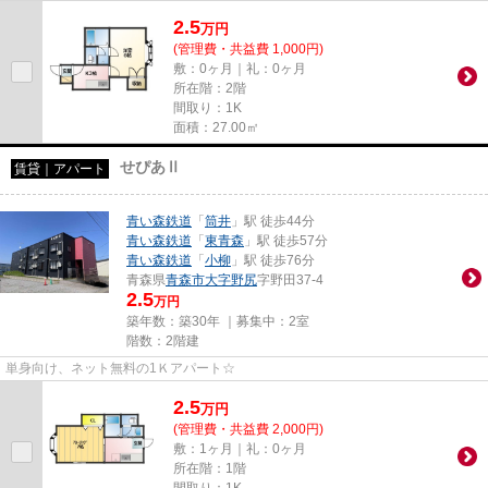
2.5
万
円
(管理費・共益費 1,000円)
敷：0ヶ月｜礼：0ヶ月
所在階：2階
間取り：1K
面積：27.00㎡
せぴあⅡ
賃貸｜アパート
青い森鉄道
「
筒井
」駅 徒歩44分
青い森鉄道
「
東青森
」駅 徒歩57分
青い森鉄道
「
小柳
」駅 徒歩76分
青森県
青森市
大字野尻
字野田37-4
2.5
万円
築年数：築30年 ｜募集中：
2室
階数：2階建
単身向け、ネット無料の1Ｋアパート☆
2.5
万
円
(管理費・共益費 2,000円)
敷：1ヶ月｜礼：0ヶ月
所在階：1階