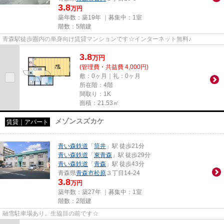
3.8
万円
築年数：築19年 ｜募集中：
1室
階数：5階建
青森駅徒歩圏内の単身向け賃貸マンションです☆インターネット無料♪
3.8
万
円
(管理費・共益費 4,000円)
敷：0ヶ月｜礼：0ヶ月
所在階：4階
間取り：1K
面積：21.53㎡
メゾンスズカケ
賃貸｜アパート
青い森鉄道
「
筒井
」駅 徒歩21分
青い森鉄道
「
東青森
」駅 徒歩29分
青い森鉄道
「
青森
」駅 徒歩43分
青森県
青森市
松原
３丁目14-24
3.8
万円
築年数：築27年 ｜募集中：
1室
階数：2階建
融雪駐車場あり。生協目の前です☆