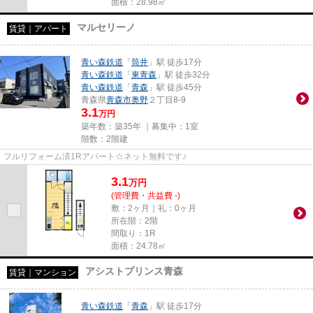
面積：28.98㎡
マルセリーノ
賃貸｜アパート
青い森鉄道
「
筒井
」駅 徒歩17分
青い森鉄道
「
東青森
」駅 徒歩32分
青い森鉄道
「
青森
」駅 徒歩45分
青森県
青森市
奥野
２丁目8-9
3.1
万円
築年数：築35年 ｜募集中：
1室
階数：2階建
フルリフォーム済1Rアパート☆ネット無料です♪
3.1
万
円
(管理費・共益費 -)
敷：2ヶ月｜礼：0ヶ月
所在階：2階
間取り：1R
面積：24.78㎡
アシストプリンス青森
賃貸｜マンション
青い森鉄道
「
青森
」駅 徒歩17分