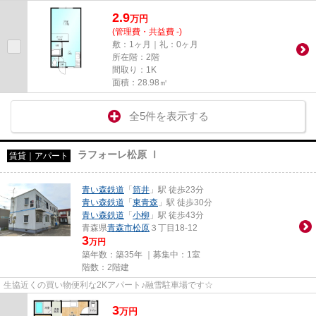
2.9
万
円
(管理費・共益費 -)
敷：1ヶ月｜礼：0ヶ月
所在階：2階
間取り：1K
面積：28.98㎡
全5件を表示する
ラフォーレ松原 Ⅰ
賃貸｜アパート
青い森鉄道
「
筒井
」駅 徒歩23分
青い森鉄道
「
東青森
」駅 徒歩30分
青い森鉄道
「
小柳
」駅 徒歩43分
青森県
青森市
松原
３丁目18-12
3
万円
築年数：築35年 ｜募集中：
1室
階数：2階建
生協近くの買い物便利な2Kアパート♪融雪駐車場です☆
3
万
円