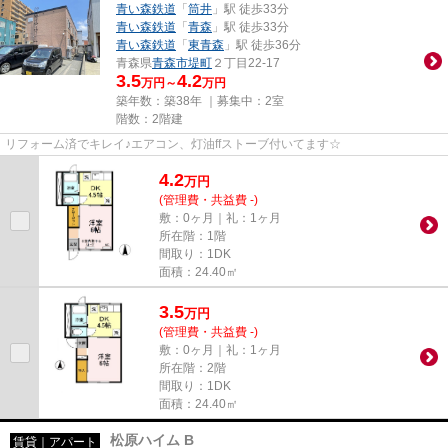
青い森鉄道
「
筒井
」駅 徒歩33分
青い森鉄道
「
青森
」駅 徒歩33分
青い森鉄道
「
東青森
」駅 徒歩36分
青森県
青森市
堤町
２丁目22-17
3.5
4.2
万円～
万円
築年数：築38年 ｜募集中：
2室
階数：2階建
リフォーム済でキレイ♪エアコン、灯油ffストーブ付いてます☆
4.2
万
円
(管理費・共益費 -)
敷：0ヶ月｜礼：1ヶ月
所在階：1階
間取り：1DK
面積：24.40㎡
3.5
万
円
(管理費・共益費 -)
敷：0ヶ月｜礼：1ヶ月
所在階：2階
間取り：1DK
面積：24.40㎡
松原ハイム B
賃貸｜アパート