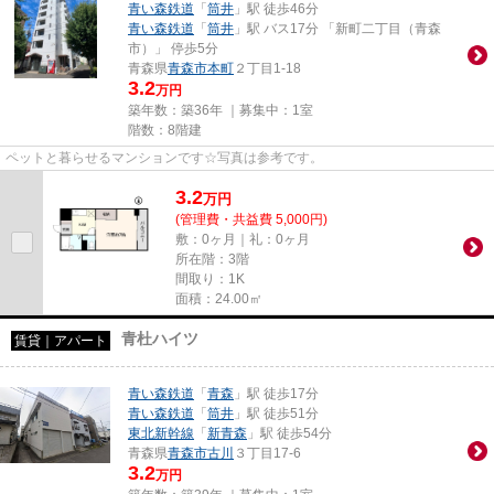
青い森鉄道
「
筒井
」駅 徒歩46分
青い森鉄道
「
筒井
」駅 バス17分 「新町二丁目（青森
市）」 停歩5分
青森県
青森市
本町
２丁目1-18
3.2
万円
築年数：築36年 ｜募集中：
1室
階数：8階建
ペットと暮らせるマンションです☆写真は参考です。
3.2
万
円
(管理費・共益費 5,000円)
敷：0ヶ月｜礼：0ヶ月
所在階：3階
間取り：1K
面積：24.00㎡
青杜ハイツ
賃貸｜アパート
青い森鉄道
「
青森
」駅 徒歩17分
青い森鉄道
「
筒井
」駅 徒歩51分
東北新幹線
「
新青森
」駅 徒歩54分
青森県
青森市
古川
３丁目17-6
3.2
万円