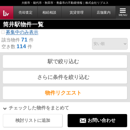
大館市・能代市・秋田市・青森市の不動産情報｜株式会社リブエス
売却査定
相続相談
賃貸管理
店舗案内
MENU
筒井駅物件一覧
募集中のみ表示
71
該当物件
件
114
空き数
件
駅で絞り込む
さらに条件を絞り込む
物件リクエスト
チェックした物件をまとめて
検討リストに追加
お問い合わせ