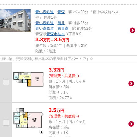
青い森鉄道
「
青森
」駅 バス20分 「南中学校前バス
停」 停歩1分
青い森鉄道
「
筒井
」駅 徒歩26分
青い森鉄道
「
東青森
」駅 徒歩52分
青森県
青森市
桂木
３丁目8-9
3.3
3.5
万円～
万円
築年数：築37年 ｜募集中：
2室
階数：2階建
買い物、交通便利な桂木地区の単身向けアパートです☆
3.3
万
円
(管理費・共益費 -)
敷：1ヶ月｜礼：0ヶ月
所在階：2階
間取り：1K
面積：24.77㎡
3.5
万
円
(管理費・共益費 -)
敷：1ヶ月｜礼：0ヶ月
所在階：2階
間取り：1K