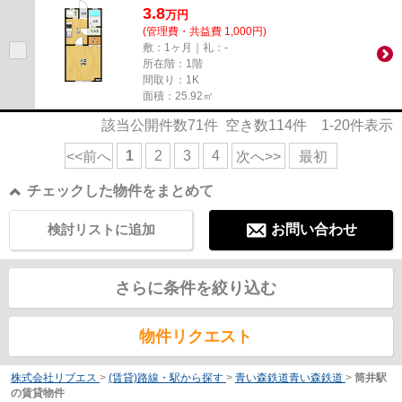
3.8
万
円
(管理費・共益費 1,000円)
敷：1ヶ月｜礼：-
所在階：1階
間取り：1K
面積：25.92㎡
該当公開件数
71
件 空き数
114
件
1-20
件表示
1
2
3
4
<<前へ
次へ>>
最初
チェックした物件をまとめて
検討リストに追加
お問い合わせ
さらに条件を絞り込む
物件リクエスト
株式会社リブエス
>
(賃貸)路線・駅から探す
>
青い森鉄道青い森鉄道
>
筒井駅
の賃貸物件