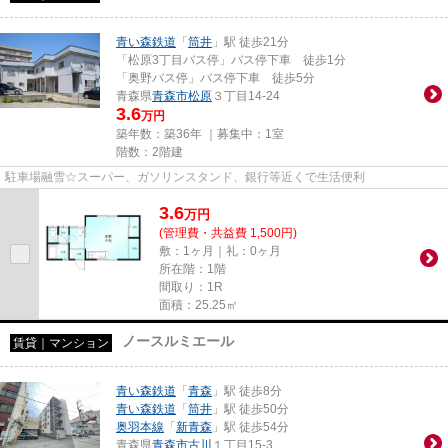
青い森鉄道
「
筒井
」駅 徒歩21分
「松原3丁目バス停」バス停下車 徒歩1分
「奥野バス停」バス停下車 徒歩5分
青森県
青森市
松原
３丁目14-24
3.6
万円
築年数：築36年 ｜募集中：
1室
階数：2階建
駐車場融雪☆スーパー、ガソリンスタンド、銀行等近くで生活便利
3.6
万
円
(管理費・共益費 1,500円)
敷：1ヶ月｜礼：0ヶ月
所在階：1階
間取り：1R
面積：25.25㎡
ノースルミエール
賃貸｜マンション
青い森鉄道
「
青森
」駅 徒歩8分
青い森鉄道
「
筒井
」駅 徒歩50分
奥羽本線
「
新青森
」駅 徒歩54分
青森県
青森市
古川
１丁目15-3