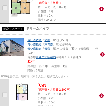
(管理費・共益費 -)
敷：1ヶ月｜礼：0ヶ月
所在階：2階
間取り：2K
面積：35.33㎡
ドリームハイツ
賃貸｜アパート
青い森鉄道
「
筒井
」駅 徒歩53分
青い森鉄道
「
東青森
」駅 徒歩68分
青い森鉄道
「
青森
」駅 バス45分 「横内（青森県）」 停
歩3分
青森県
青森市
大字横内
字亀井１４２番地３
3
万円
築年数：築31年 ｜募集中：
1室
階数：2階建
8/10退去予定。駐車場大家さんによる除雪入ります♪
3
万
円
(管理費・共益費 2,200円)
敷：1ヶ月｜礼：0ヶ月
所在階：2階
間取り：1DK