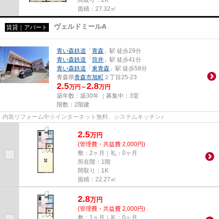
間取り：2K
面積：27.32㎡
ヴェルドミールA
賃貸｜アパート
青い森鉄道
「
青森
」駅 徒歩29分
青い森鉄道
「
筒井
」駅 徒歩41分
青い森鉄道
「
東青森
」駅 徒歩58分
青森県
青森市
旭町
２丁目25-23
2.5
2.8
万円～
万円
築年数：築30年 ｜募集中：
3室
階数：2階建
内装リフォーム中☆インターネット無料、システムキッチン♪
2.5
万
円
(管理費・共益費 2,000円)
敷：2ヶ月｜礼：0ヶ月
所在階：1階
間取り：1K
面積：22.27㎡
2.8
万
円
(管理費・共益費 2,000円)
敷：1ヶ月｜礼：0ヶ月