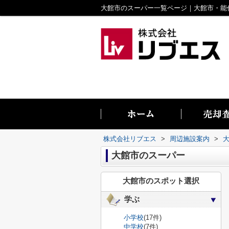
株式会社リブエス
>
周辺施設案内
>
大館市のスーパー
大館市のスポット選択
学ぶ
小学校
(17件)
中学校
(7件)