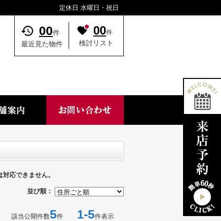
定休日 水曜日・祝日
00
00
件
件
検討リスト
最近見た物件
は対応できません。
並び順：
5
1-5
該当公開件数
件
件表示