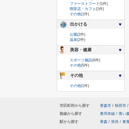
ファーストフード
(1件)
喫茶店・カフェ
(1件)
その他
(1件)
出かける
公園
(2件)
温泉
(2件)
美容・健康
スポーツ施設
(6件)
その他
(5件)
その他
その他
(1件)
市区町村から探す
青森市
/
秋田市
/
路線から探す
奥羽本線
/
青い
駅から探す
青森
/
筒井
/
東