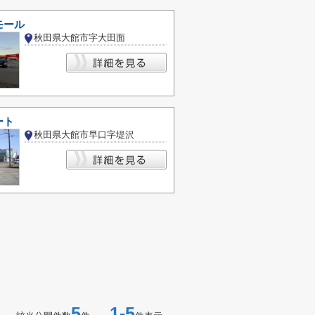
モール
秋田県大館市字大田面
ート
秋田県大館市早口字堤沢
5
1-5