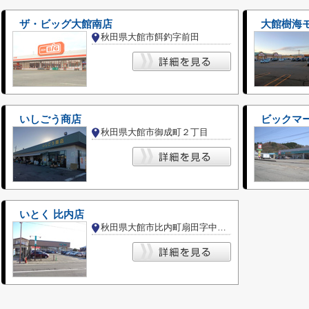
ザ・ビッグ大館南店
大館樹海
秋田県大館市餌釣字前田
いしごう商店
ビックマ
秋田県大館市御成町２丁目
いとく 比内店
秋田県大館市比内町扇田字中扇田