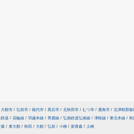
大館市
/
弘前市
/
能代市
/
黒石市
/
北秋田市
/
むつ市
/
鹿角市
/
北津軽郡板
森鉄道
/
花輪線
/
羽越本線
/
男鹿線
/
弘南鉄道弘南線
/
津軽線
/
東北本線
/
秋
青森
/
東大館
/
秋田
/
大館
/
弘前
/
小柳
/
新青森
/
土崎