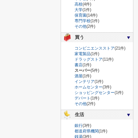
高校
(4件)
大学
(1件)
保育園
(14件)
専門学校
(1件)
その他
(2件)
買う
コンビニエンスストア
(21件)
家電製品
(1件)
ドラッグストア
(11件)
書店
(1件)
スーパー
(5件)
酒屋
(1件)
インテリア
(1件)
ホームセンター
(3件)
ショッピングセンター
(1件)
デパート
(1件)
その他
(2件)
生活
銀行
(3件)
都道府県機関
(1件)
銭湯
(3件)