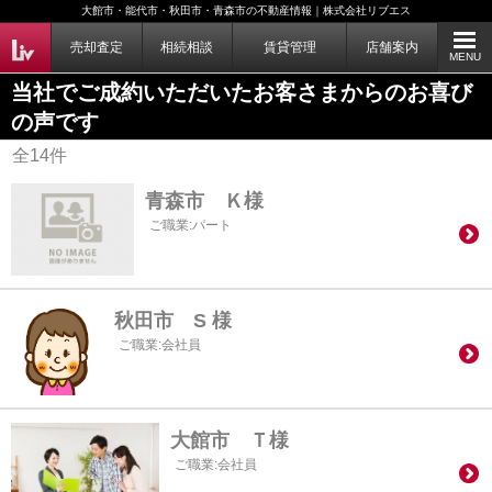
大館市・能代市・秋田市・青森市の不動産情報｜株式会社リブエス
売却査定
相続相談
賃貸管理
店舗案内
MENU
当社でご成約いただいたお客さまからのお喜び
の声です
全
14
件
青森市 Ｋ様
ご職業:パート
秋田市 S 様
ご職業:会社員
大館市 Ｔ様
ご職業:会社員