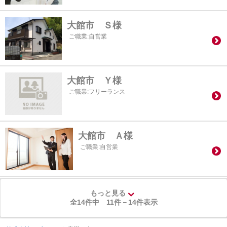
大館市 Ｓ様
ご職業:自営業
大館市 Ｙ様
ご職業:フリーランス
大館市 Ａ様
ご職業:自営業
もっと見る
全14件中
11
件－
14
件表示