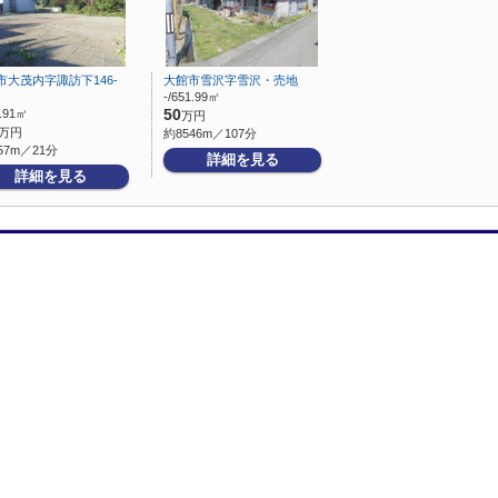
市大茂内字諏訪下146-
大館市雪沢字雪沢・売地
-/651.99㎡
9.91㎡
50
万円
万円
約8546m／107分
57m／21分
詳細を見る
詳細を見る