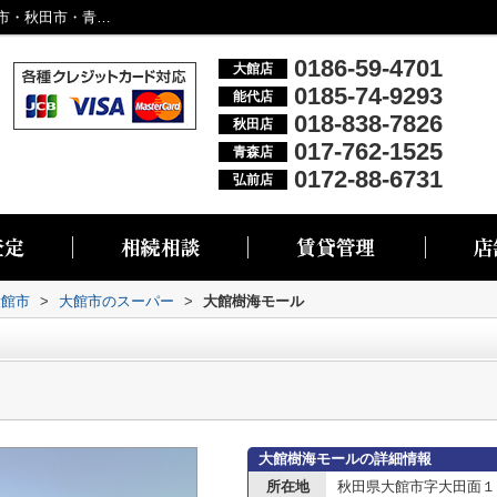
大館樹海モール情報ページ｜大館市・能代市・秋田市・青森市・弘前市の不動産情報なら株式会社リブエス
0186-59-4701
大館店
0185-74-9293
能代店
018-838-7826
秋田店
017-762-1525
青森店
0172-88-6731
弘前店
大館市
>
大館市のスーパー
>
大館樹海モール
大館樹海モールの詳細情報
所在地
秋田県大館市字大田面１