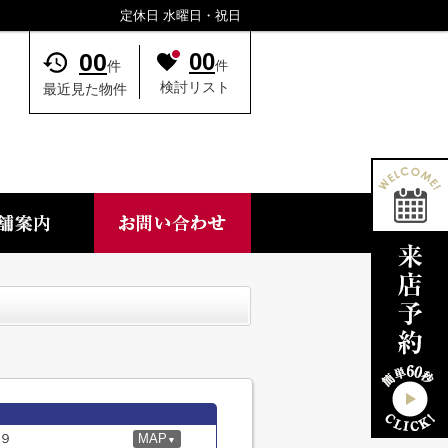
定休日 水曜日・祝日
00
00
件
件
検討リスト
最近見た物件
９
MAP
▼