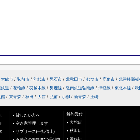
大館市
/
弘前市
/
能代市
/
黒石市
/
北秋田市
/
むつ市
/
鹿角市
/
北津軽郡板
森鉄道
/
花輪線
/
羽越本線
/
男鹿線
/
弘南鉄道弘南線
/
津軽線
/
東北本線
/
秋
大館
/
東青森
/
秋田
/
大館
/
弘前
/
小柳
/
新青森
/
土崎
解約受付
せ
貸したい方へ
大館店
介
空き家管理します
秋田店
索
サブリース(一括借上)
能代店
不動産の無料査定受付中