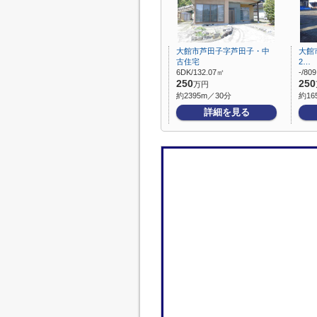
大館市芦田子字芦田子・中
大館
古住宅
2…
6DK/132.07㎡
-/80
250
250
万円
約2395m／30分
約16
詳細を見る