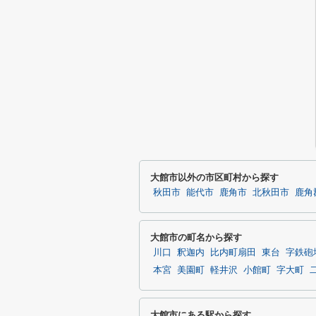
大館市以外の市区町村から探す
秋田市
能代市
鹿角市
北秋田市
鹿角
大館市の町名から探す
川口
釈迦内
比内町扇田
東台
字鉄砲
本宮
美園町
軽井沢
小館町
字大町
大館市にある駅から探す