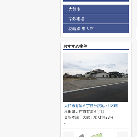
大館市
字鉄砲場
花輪線 東大館
おすすめ物件
大館市有浦６丁目分譲地・L区画
秋田県大館市有浦６丁目
奥羽本線「大館」駅 徒歩23分
-