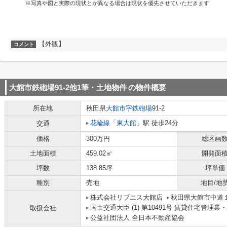
※写真や図と実際の現状とが異なる場合は現状を優先させていただきます
【外観】
コメント
大館市鉄砲場91-2他1筆・土地物件
の物件概要
所在地
秋田県
大館市
字鉄砲場
91-2
花輪線
「
東大館
」駅 徒歩24分
交通
価格
300万円
総区画
土地面積
459.02㎡
開発面
坪数
138.85坪
坪単価
種別
売地
地目/地
株式会社リブエス大館店
秋田県大館市中道
国土交通大臣 (1) 第10491号 賃貸住宅管理
取扱会社
公益社団法人 全日本不動産協会