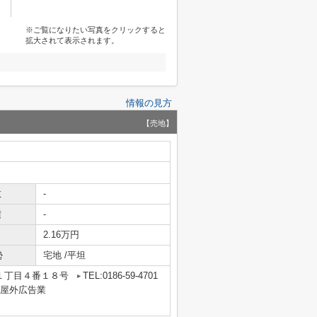
※ご覧になりたい写真をクリックすると
拡大されて表示されます。
情報の見方
【売地】
数
-
積
-
2.16万円
勢
宅地 /平坦
１丁目４番１８号
TEL:0186-59-4701
業・屋外広告業