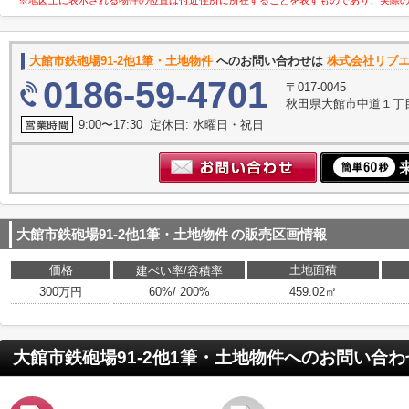
※地図上に表示される物件の位置は付近住所に所在することを表すものであり、実際
大館市鉄砲場91-2他1筆・土地物件
へのお問い合わせは
株式会社リブ
0186-59-4701
〒017-0045
秋田県大館市中道１丁
9:00〜17:30 定休日: 水曜日・祝日
大館市鉄砲場91-2他1筆・土地物件
の販売区画情報
価格
土地面積
建ぺい率/容積率
300万円
60%/ 200%
459.02㎡
大館市鉄砲場91-2他1筆・土地物件
へのお問い合わ