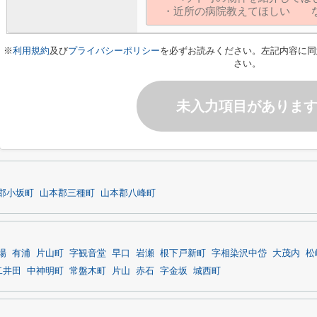
※
利用規約
及び
プライバシーポリシー
を必ずお読みください。左記内容に同
さい。
未入力項目がありま
郡小坂町
山本郡三種町
山本郡八峰町
場
有浦
片山町
字観音堂
早口
岩瀬
根下戸新町
字相染沢中岱
大茂内
松
二井田
中神明町
常盤木町
片山
赤石
字金坂
城西町