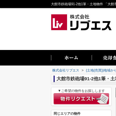
株式会社リブエス
>
(土地(売買))地域か
大館市鉄砲場91-2他1筆・
▼ご希望の物件をお探しします
同じエリアの物件