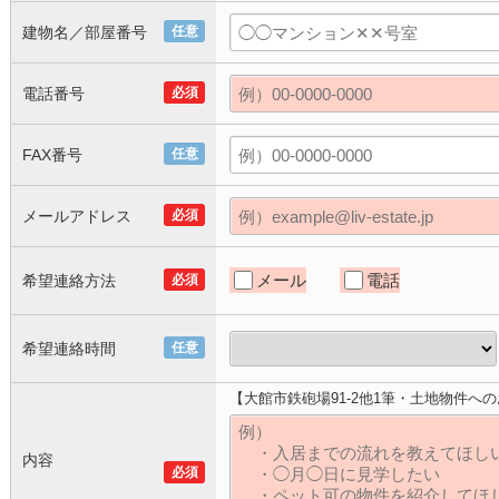
建物名／部屋番号
任意
電話番号
必須
FAX番号
任意
メールアドレス
必須
メール
電話
希望連絡方法
必須
希望連絡時間
任意
【大館市鉄砲場91-2他1筆・土地物件へ
内容
必須