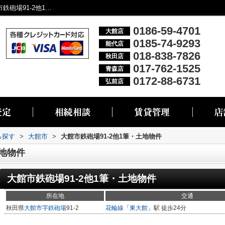
大館市鉄砲場91-2他1筆・土地物件 「大館市鉄砲場91-2他1筆・土地...／大館市・能代市・秋田市・青森市・弘前市の不動産情報なら株式会社リブエス
0186-59-4701
大館店
0185-74-9293
能代店
018-838-7826
秋田店
017-762-1525
青森店
0172-88-6731
弘前店
ら探す
>
大館市
>
大館市鉄砲場91-2他1筆・土地物件
土地物件
大館市鉄砲場91-2他1筆・土地物件
所在地
交通
秋田県
大館市
字鉄砲場
91-2
花輪線
「
東大館
」駅 徒歩24分