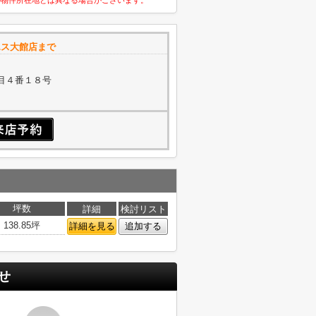
の物件所在地とは異なる場合がございます。
エス大館店まで
目４番１８号
坪数
詳細
検討リスト
138.85坪
詳細を見る
追加する
せ