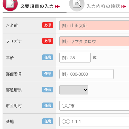
お名前
必須
フリガナ
必須
年齢
任意
歳
郵便番号
任意
都道府県
任意
市区町村
任意
番地
任意