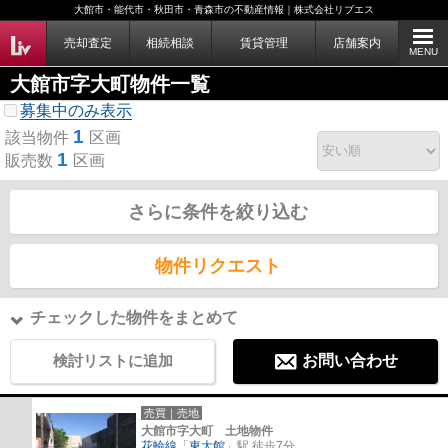
大館市・能代市・秋田市・青森市の不動産情報｜株式会社リブエス
売却査定
相続相談
賃貸管理
店舗案内
MENU
大館市字大町物件一覧
募集中のみ表示
1
該当物件
区画
1
販売数
区画
さらに条件を絞り込む
物件リクエスト
チェックした物件をまとめて
検討リストに追加
お問い合わせ
売買｜売地
大館市字大町 土地物件
花輪線
「
東大館
」駅 徒歩7分