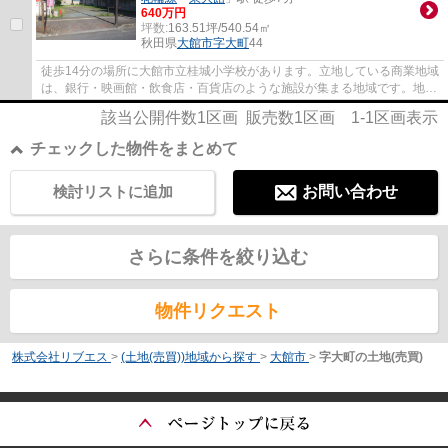
640万円
坪数:
163.51坪/540.54㎡
秋田県
大館市
字大町
44
徒歩14分の場所に大館市立桂城小学校があります。立地している商業地域
は、銀行・映画館・飲食店・百貨店のような施設が集まる地域です。地域
の生活情報も不動産情報もまとめて当社に...
該当公開件数
1
区画 販売数
1
区画
1-1
区画表示
チェックした物件をまとめて
検討リストに追加
お問い合わせ
さらに条件を絞り込む
物件リクエスト
株式会社リブエス
>
(土地(売買))地域から探す
>
大館市
>
字大町の土地(売買)