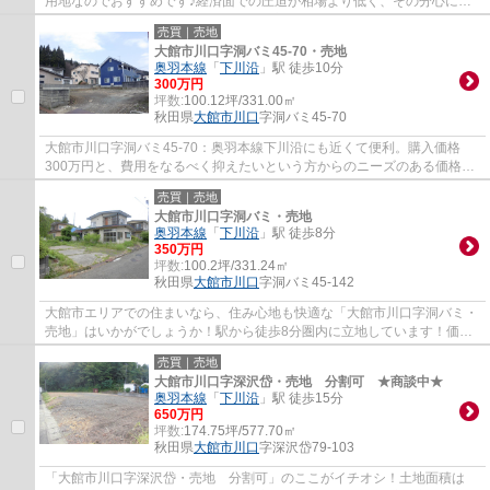
用地なのでおすすめです♪経済面での圧迫が相場より低く、その分心に余
裕が生まれる300万円の土地です♪不動産をお...
売買｜売地
大館市川口字洞バミ45-70・売地
奥羽本線
「
下川沿
」駅 徒歩10分
300万円
坪数:
100.12坪/331.00㎡
秋田県
大館市
川口
字洞バミ45-70
大館市川口字洞バミ45-70：奥羽本線下川沿にも近くて便利。購入価格
300万円と、費用をなるべく抑えたいという方からのニーズのある価格帯
の土地です。土地面積は331㎡(公簿)でございま...
売買｜売地
大館市川口字洞バミ・売地
奥羽本線
「
下川沿
」駅 徒歩8分
350万円
坪数:
100.2坪/331.24㎡
秋田県
大館市
川口
字洞バミ45-142
大館市エリアでの住まいなら、住み心地も快適な「大館市川口字洞バミ・
売地」はいかがでしょうか！駅から徒歩8分圏内に立地しています！価格
350万円と抑えめの価格にも関わらず、条件...
売買｜売地
大館市川口字深沢岱・売地 分割可 ★商談中★
奥羽本線
「
下川沿
」駅 徒歩15分
650万円
坪数:
174.75坪/577.70㎡
秋田県
大館市
川口
字深沢岱79-103
「大館市川口字深沢岱・売地 分割可」のここがイチオシ！土地面積は