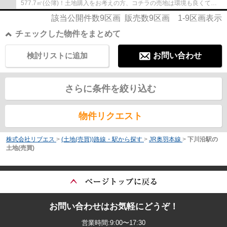
577.7㎡(公簿)！土地購入をお考えの方、コチラの売地は環境も良くてお
すすめです！両側に建物がなく、開放的なのが...
該当公開件数
9
区画 販売数
9
区画
1-9
区画表示
チェックした物件をまとめて
検討リストに追加
お問い合わせ
さらに条件を絞り込む
物件リクエスト
株式会社リブエス
>
(土地(売買))路線・駅から探す
>
JR奥羽本線
>
下川沿駅の
土地(売買)
お問い合わせはお気軽にどうぞ！
営業時間:9:00〜17:30