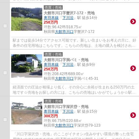
土地は売地となっており、土地購入予定の方...
売買｜売地
大館市川口字蟹沢7-172・売地
奥羽本線
「
下川沿
」駅 徒歩14分
250万円
坪数:
96.42坪/318.75㎡
秋田県
大館市
川口
字蟹沢7-172
駅までは徒歩14分でアクセス可能です。新しい住まいをお考えの方に、好
条件の住宅用地はこちらです。こちらの売地は、土地の購入を検討されて
いる方にイチオシとなっております。大館...
売買｜売地
大館市川口字洞バミ・売地
奥羽本線
「
下川沿
」駅 徒歩9分
250万円
坪数:
208.42坪/689.00㎡
秋田県
大館市
川口
字洞バミ45-31
経済面での圧迫が相場より低く、その分心に余裕が生まれる250万円の土
地です☆売地をお探しの方には、こちらの売地はいかがでしょうか☆駅か
ら徒歩9分圏内に立地しています☆土地面積は68...
売買｜売地
大館市川口字深沢岱・売地
奥羽本線
「
下川沿
」駅 徒歩15分
300万円
坪数:
66.75坪/220.68㎡
秋田県
大館市
川口
字深沢岱79-123
「川口字深沢岱・売地」のここがイチオシ♪住みやすい環境の整った住宅