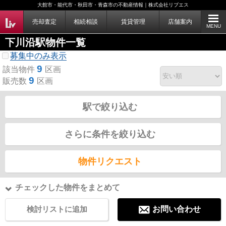
大館市・能代市・秋田市・青森市の不動産情報｜株式会社リブエス
売却査定
相続相談
賃貸管理
店舗案内
MENU
下川沿駅物件一覧
募集中のみ表示
9
該当物件
区画
9
販売数
区画
駅で絞り込む
さらに条件を絞り込む
物件リクエスト
チェックした物件をまとめて
検討リストに追加
お問い合わせ