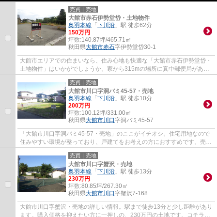
売買｜売地
大館市赤石伊勢堂岱・土地物件
奥羽本線
「
下川沿
」駅 徒歩62分
150万円
坪数:
140.87坪/465.71㎡
秋田県
大館市
赤石
字伊勢堂岱30-1
大館市エリアでの住まいなら、住み心地も快適な「大館市赤石伊勢堂岱・
土地物件」はいかがでしょうか。家から315mの場所に真中郵便局があり
ます。当社が不動産探しから新生活を始める...
売買｜売地
大館市川口字洞バミ45-57・売地
奥羽本線
「
下川沿
」駅 徒歩10分
200万円
坪数:
100.12坪/331.00㎡
秋田県
大館市
川口
字洞バミ45-57
「大館市川口字洞バミ45-57・売地」のここがイチオシ。住宅用地なので
住みやすい環境が整っており、戸建てをお考えの方におすすめです。売地
をお探しの方に是非見て頂きたいイチオシの...
売買｜売地
大館市川口字蟹沢・売地
奥羽本線
「
下川沿
」駅 徒歩13分
230万円
坪数:
80.85坪/267.30㎡
秋田県
大館市
川口
字蟹沢7-168
大館市川口字蟹沢・売地の詳しい情報。駅まで徒歩13分と少し距離があり
ます。購入価格を抑えたい方に一押しの、230万円の土地です。コチラの