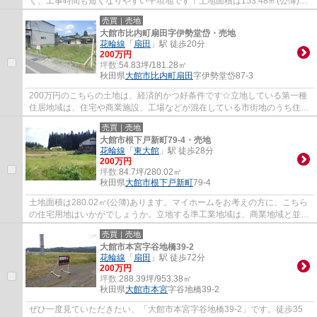
く、工事時間も短くなりやすい平坦地です！土地面積は153.48㎡(公簿)で
す！駅まで徒歩1分なので、移動時間を短縮...
売買｜売地
大館市比内町扇田字伊勢堂岱・売地
花輪線
「
扇田
」駅 徒歩20分
200万円
坪数:
54.83坪/181.28㎡
秋田県
大館市
比内町扇田
字伊勢堂岱87-3
200万円のこちらの土地は、経済的かつ好条件です☆立地している第一種
住居地域は、住宅や商業施設、工場などが混在している市街地のうち住宅
の割合が高い地域です☆こちらの売地は、土地...
売買｜売地
大館市根下戸新町79-4・売地
花輪線
「
東大館
」駅 徒歩28分
200万円
坪数:
84.7坪/280.02㎡
秋田県
大館市
根下戸新町
79-4
土地面積は280.02㎡(公簿)あります。マイホームをお考えの方に、こちら
の住宅用地はいかがでしょうか。立地する準工業地域は、商業地域と並ん
で用途の幅が広く、危険性や環境悪化のお...
売買｜売地
大館市本宮字谷地橋39-2
花輪線
「
扇田
」駅 徒歩72分
200万円
坪数:
288.39坪/953.38㎡
秋田県
大館市
本宮
字谷地橋39-2
ぜひ一度見ていただきたい、「大館市本宮字谷地橋39-2」です。徒歩35