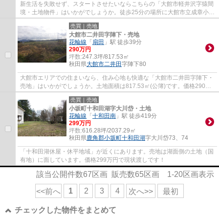
新生活を失敗せず、スタートさせたいならこちらの「大館市軽井沢字猿間
境・土地物件」はいかがでしょうか。徒歩25分の場所に大館市立成章小学
校があります。売地をお探しの方には、こ...
売買｜売地
大館市二井田字陣下・売地
花輪線
「
扇田
」駅 徒歩39分
290万円
坪数:
247.3坪/817.53㎡
秋田県
大館市
二井田
字陣下80
大館市エリアでの住まいなら、住み心地も快適な「大館市二井田字陣下・
売地」はいかがでしょうか。土地面積は817.53㎡(公簿)です。価格290万
円と抑えめの価格にも関わらず、条件も整っ...
売買｜売地
小坂町十和田湖字大川岱・土地
花輪線
「
十和田南
」駅 徒歩419分
299万円
坪数:
616.28坪/2037.29㎡
秋田県
鹿角郡小坂町
十和田湖
字大川岱73、74
「十和田湖休屋・休平地域」が近くにあります。売地は湖面側の土地（国
有地）に面しています。価格299万円で現状渡しです！
該当公開件数
67
区画 販売数
65
区画
1-20
区画表示
1
2
3
4
<<前へ
次へ>>
最初
チェックした物件をまとめて