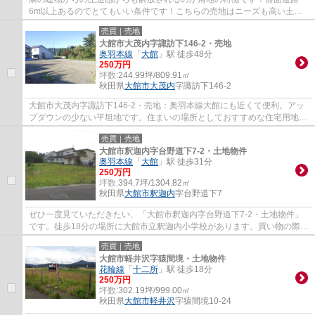
6m以上あるのでとてもいい条件です！こちらの売地はニーズも高い土地
です！土地面積は203.37㎡(公簿)あります！お...
売買｜売地
大館市大茂内字諏訪下146-2・売地
奥羽本線
「
大館
」駅 徒歩48分
250万円
坪数:
244.99坪/809.91㎡
秋田県
大館市
大茂内
字諏訪下146-2
大館市大茂内字諏訪下146-2・売地：奥羽本線大館にも近くて便利。アッ
プダウンの少ない平坦地です。住まいの場所としておすすめな住宅用地と
なっています。250万円という価格を実現し...
売買｜売地
大館市釈迦内字台野道下7-2・土地物件
奥羽本線
「
大館
」駅 徒歩31分
250万円
坪数:
394.7坪/1304.82㎡
秋田県
大館市
釈迦内
字台野道下7
ぜひ一度見ていただきたい、「大館市釈迦内字台野道下7-2・土地物件」
です。徒歩18分の場所に大館市立釈迦内小学校があります。買い物の際の
道のりも楽になりやすい平坦地です。住まい...
売買｜売地
大館市軽井沢字猿間境・土地物件
花輪線
「
十二所
」駅 徒歩18分
250万円
坪数:
302.19坪/999.00㎡
秋田県
大館市
軽井沢
字猿間境10-24