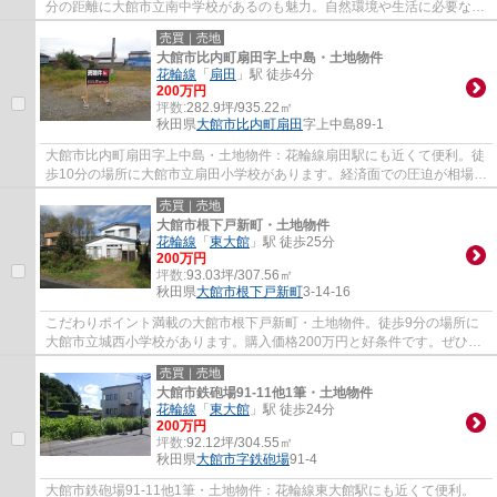
分の距離に大館市立南中学校があるのも魅力。自然環境や生活に必要な施
設が充実していることで知られる大館市エリ...
売買｜売地
大館市比内町扇田字上中島・土地物件
花輪線
「
扇田
」駅 徒歩4分
200万円
坪数:
282.9坪/935.22㎡
秋田県
大館市
比内町扇田
字上中島89-1
大館市比内町扇田字上中島・土地物件：花輪線扇田駅にも近くて便利。徒
歩10分の場所に大館市立扇田小学校があります。経済面での圧迫が相場よ
り低く、その分心に余裕が生まれる200万円...
売買｜売地
大館市根下戸新町・土地物件
花輪線
「
東大館
」駅 徒歩25分
200万円
坪数:
93.03坪/307.56㎡
秋田県
大館市
根下戸新町
3-14-16
こだわりポイント満載の大館市根下戸新町・土地物件。徒歩9分の場所に
大館市立城西小学校があります。購入価格200万円と好条件です。ぜひご
検討してみてはいかがでしょうか。住宅用地...
売買｜売地
大館市鉄砲場91-11他1筆・土地物件
花輪線
「
東大館
」駅 徒歩24分
200万円
坪数:
92.12坪/304.55㎡
秋田県
大館市
字鉄砲場
91-4
大館市鉄砲場91-11他1筆・土地物件：花輪線東大館駅にも近くて便利。