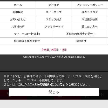
ホーム
会社概要
プライバシーポリシー
利用規約
サイトマップ
物件カタログ
お問い合わせ
スタッフ紹介
周辺施設検索
お客様の声
ファミリー向け
貸したい方へ
サブリース(一括借上)
不動産の無料査定受付中
相続相談を無料受付中
保険選び
定休日: 水曜日・祝日
Copyright(c) 株式会社リブエス大館店 All rights reserved.
当サイトでは、お客様の当サイト利用状況把握、サービス向上検討を目的と
して、クッキー（Cookie）を使用しています。
詳しくは、当社の
「Cookieの取扱いについて」
をご確認ください。
閉じる
電 話
メール
来店予約
解約受付