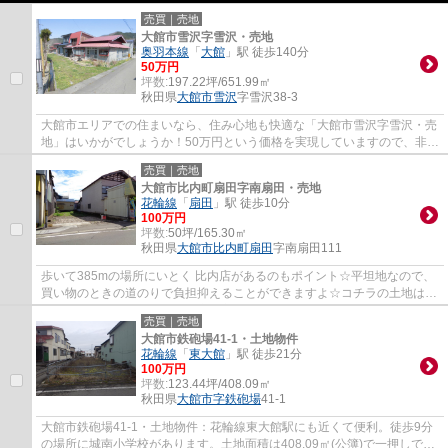
売買｜売地
大館市雪沢字雪沢・売地
奥羽本線
「
大館
」駅 徒歩140分
50万円
坪数:
197.22坪/651.99㎡
秋田県
大館市
雪沢
字雪沢38-3
大館市エリアでの住まいなら、住み心地も快適な「大館市雪沢字雪沢・売
地」はいかがでしょうか！50万円という価格を実現していますので、非常
におすすめです！土地面積は651.99㎡(公簿...
売買｜売地
大館市比内町扇田字南扇田・売地
花輪線
「
扇田
」駅 徒歩10分
100万円
坪数:
50坪/165.30㎡
秋田県
大館市
比内町扇田
字南扇田111
歩いて385mの場所にいとく 比内店があるのもポイント☆平坦地なので、
買い物のときの道のりで負担抑えることができますよ☆コチラの土地は売
地となっており、土地購入予定の方にオススメ...
売買｜売地
大館市鉄砲場41-1・土地物件
花輪線
「
東大館
」駅 徒歩21分
100万円
坪数:
123.44坪/408.09㎡
秋田県
大館市
字鉄砲場
41-1
大館市鉄砲場41-1・土地物件：花輪線東大館駅にも近くて便利。徒歩9分
の場所に城南小学校があります。土地面積は408.09㎡(公簿)で一押しで