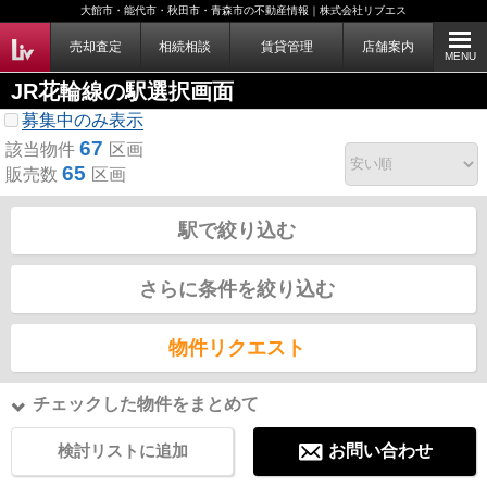
大館市・能代市・秋田市・青森市の不動産情報｜株式会社リブエス
売却査定
相続相談
賃貸管理
店舗案内
MENU
JR花輪線の駅選択画面
募集中のみ表示
67
該当物件
区画
65
販売数
区画
駅で絞り込む
さらに条件を絞り込む
物件リクエスト
チェックした物件をまとめて
検討リストに追加
お問い合わせ