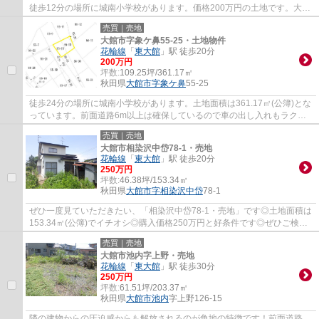
徒歩12分の場所に城南小学校があります。価格200万円の土地です。大館
市エリアの不動産情報なら、地域を知り尽くし...
売買｜売地
大館市字象ケ鼻55-25・土地物件
花輪線
「
東大館
」駅 徒歩20分
200万円
坪数:
109.25坪/361.17㎡
秋田県
大館市
字象ケ鼻
55-25
徒歩24分の場所に城南小学校があります。土地面積は361.17㎡(公簿)とな
っています。前面道路6m以上は確保しているので車の出し入れもラクラ
クです。土地選びは、満足のいくマイホーム...
売買｜売地
大館市相染沢中岱78-1・売地
花輪線
「
東大館
」駅 徒歩20分
250万円
坪数:
46.38坪/153.34㎡
秋田県
大館市
字相染沢中岱
78-1
ぜひ一度見ていただきたい、「相染沢中岱78-1・売地」です◎土地面積は
153.34㎡(公簿)でイチオシ◎購入価格250万円と好条件です◎ぜひご検討
してみてはいかがでしょうか◎花輪線東大館周辺...
売買｜売地
大館市池内字上野・売地
花輪線
「
東大館
」駅 徒歩30分
250万円
坪数:
61.51坪/203.37㎡
秋田県
大館市
池内
字上野126-15
隣の建物からの圧迫感からも解放されるのが角地の特徴です！前面道路