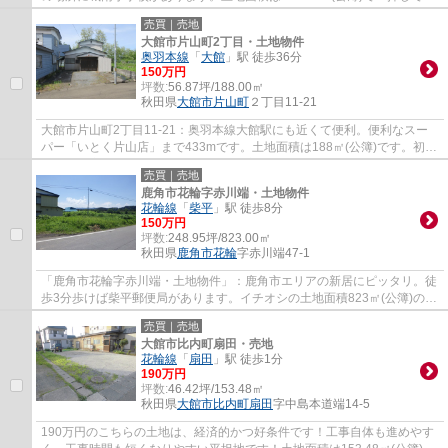
す。地元に精通するスタッフの揃う当社は、不...
売買｜売地
大館市片山町2丁目・土地物件
奥羽本線
「
大館
」駅 徒歩36分
150万円
坪数:
56.87坪/188.00㎡
秋田県
大館市
片山町
２丁目11-21
大館市片山町2丁目11-21：奥羽本線大館駅にも近くて便利。便利なスー
パー「いとく片山店」まで433mです。土地面積は188㎡(公簿)です。初め
ての不動産探し、わからないことや不安なこと...
売買｜売地
鹿角市花輪字赤川端・土地物件
花輪線
「
柴平
」駅 徒歩8分
150万円
坪数:
248.95坪/823.00㎡
秋田県
鹿角市
花輪
字赤川端47-1
「鹿角市花輪字赤川端・土地物件」：鹿角市エリアの新居にピッタリ。徒
歩3分歩けば柴平郵便局があります。イチオシの土地面積823㎡(公簿)の土
地です。お客様のご要望に沿った花輪線柴...
売買｜売地
大館市比内町扇田・売地
花輪線
「
扇田
」駅 徒歩1分
190万円
坪数:
46.42坪/153.48㎡
秋田県
大館市
比内町扇田
字中島本道端14-5
190万円のこちらの土地は、経済的かつ好条件です！工事自体も進めやす