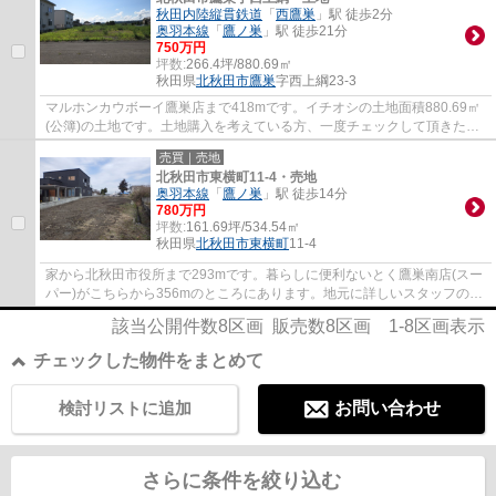
秋田内陸縦貫鉄道
「
西鷹巣
」駅 徒歩2分
奥羽本線
「
鷹ノ巣
」駅 徒歩21分
750万円
坪数:
266.4坪/880.69㎡
秋田県
北秋田市
鷹巣
字西上綱23-3
マルホンカウボーイ鷹巣店まで418mです。イチオシの土地面積880.69㎡
(公簿)の土地です。土地購入を考えている方、一度チェックして頂きたい
のがこちらの売地です。住まい探しの不安を...
売買｜売地
北秋田市東横町11-4・売地
奥羽本線
「
鷹ノ巣
」駅 徒歩14分
780万円
坪数:
161.69坪/534.54㎡
秋田県
北秋田市
東横町
11-4
家から北秋田市役所まで293mです。暮らしに便利ないとく鷹巣南店(スー
パー)がこちらから356mのところにあります。地元に詳しいスタッフの揃
う当社は、不動産情報の鮮度と濃さが自慢で...
該当公開件数
8
区画 販売数
8
区画
1-8
区画表示
チェックした物件をまとめて
検討リストに追加
お問い合わせ
さらに条件を絞り込む