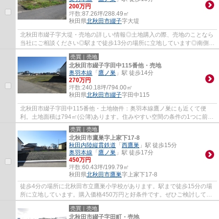
200万円
坪数:
87.26坪/288.49㎡
秋田県
北秋田市
綴子
字大堤
北秋田市綴子字大堤・売地の詳しい情報◎土地購入の際、売地のことなら
当社にご相談ください◎駅まで徒歩13分の場所に立地しています◎南側に
道路があるため十分な日当たりが確保できます...
売買｜売地
北秋田市綴子字田中115番他・売地
奥羽本線
「
鷹ノ巣
」駅 徒歩14分
270万円
坪数:
240.18坪/794.00㎡
秋田県
北秋田市
綴子
字田中115
北秋田市綴子字田中115番他・土地物件：奥羽本線鷹ノ巣にも近くて便
利。土地面積は794㎡(公簿)あります。住みやすい空間の条件の1つに前面
道路が6m以上あるところを入れてみては。住宅...
売買｜売地
北秋田市鷹巣字上家下17-8
秋田内陸縦貫鉄道
「
西鷹巣
」駅 徒歩15分
奥羽本線
「
鷹ノ巣
」駅 徒歩17分
450万円
坪数:
60.43坪/199.79㎡
秋田県
北秋田市
鷹巣
字上家下17-8
徒歩4分の場所に北秋田市立鷹巣小学校があります。駅まで徒歩15分の場
所に立地しています。購入価格450万円と好条件です。ぜひご検討してみ
てはいかがでしょうか。不動産購入に関して...
売買｜売地
北秋田市綴子字田町・売地