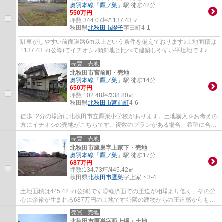
奥羽本線
「
鷹ノ巣
」駅 徒歩42分
550万円
坪数:
344.07坪/1137.43㎡
秋田県
北秋田市
綴子
字田町4-1
駐車がしやすい前面道路6m以上という条件を備えております♪土地面積は
1137.43㎡(公簿)でイチオシ♪傾斜地と比べて建築しやすい平坦地です♪土
地の購入をご検討の方にオススメの売地です♪...
売買｜売地
北秋田市宮前町・売地
奥羽本線
「
鷹ノ巣
」駅 徒歩14分
650万円
坪数:
102.48坪/338.80㎡
秋田県
北秋田市
宮前町
4-6
徒歩12分の場所に北秋田市立鷹巣小学校があります。土地購入をお考えの
方にイチオシの売地がこちらです。複数のプランがある場合、希望に合っ
た間取りが選べる建築条件付きです。住ま...
売買｜売地
北秋田市鷹巣字上家下・売地
奥羽本線
「
鷹ノ巣
」駅 徒歩17分
687万円
坪数:
134.73坪/445.42㎡
秋田県
北秋田市
鷹巣
字上家下3-4
土地面積は445.42㎡(公簿)です◎経済面での圧迫が相場より低く、その分
心に余裕が生まれる687万円の土地です◎隣の建物からの圧迫感からも解
放されるのが角地の特徴です◎建物を建てる際...
売買｜売地
北秋田市鷹巣字西上綱・土地