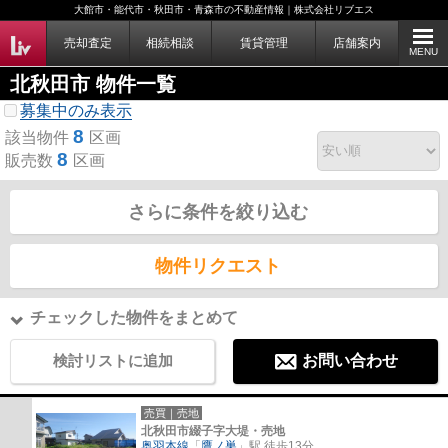
大館市・能代市・秋田市・青森市の不動産情報｜株式会社リブエス
売却査定
相続相談
賃貸管理
店舗案内
MENU
北秋田市 物件一覧
募集中のみ表示
8
該当物件
区画
8
販売数
区画
さらに条件を絞り込む
物件リクエスト
チェックした物件をまとめて
検討リストに追加
お問い合わせ
売買｜売地
北秋田市綴子字大堤・売地
奥羽本線
「
鷹ノ巣
」駅 徒歩13分