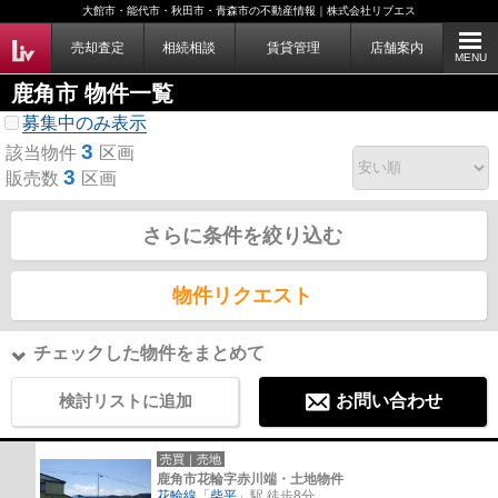
大館市・能代市・秋田市・青森市の不動産情報｜株式会社リブエス
売却査定
相続相談
賃貸管理
店舗案内
MENU
鹿角市 物件一覧
募集中のみ表示
3
該当物件
区画
3
販売数
区画
さらに条件を絞り込む
物件リクエスト
チェックした物件をまとめて
検討リストに追加
お問い合わせ
売買｜売地
鹿角市花輪字赤川端・土地物件
花輪線
「
柴平
」駅 徒歩8分