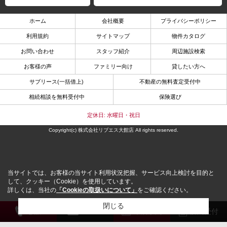
ホーム
会社概要
プライバシーポリシー
利用規約
サイトマップ
物件カタログ
お問い合わせ
スタッフ紹介
周辺施設検索
お客様の声
ファミリー向け
貸したい方へ
サブリース(一括借上)
不動産の無料査定受付中
相続相談を無料受付中
保険選び
定休日: 水曜日・祝日
Copyright(c) 株式会社リブエス大館店 All rights reserved.
当サイトでは、お客様の当サイト利用状況把握、サービス向上検討を目的と
して、クッキー（Cookie）を使用しています。
詳しくは、当社の
「Cookieの取扱いについて」
をご確認ください。
閉じる
電 話
メール
来店予約
解約受付