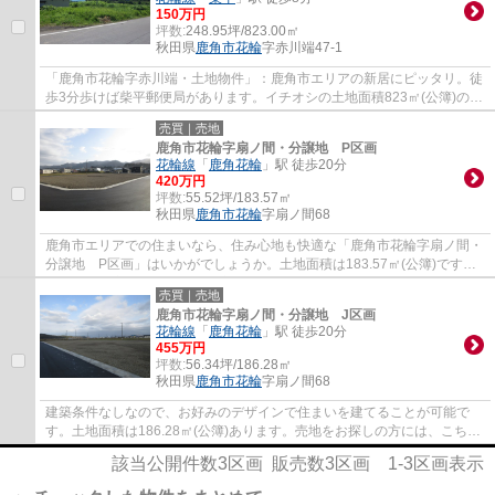
150万円
坪数:
248.95坪/823.00㎡
秋田県
鹿角市
花輪
字赤川端47-1
「鹿角市花輪字赤川端・土地物件」：鹿角市エリアの新居にピッタリ。徒
歩3分歩けば柴平郵便局があります。イチオシの土地面積823㎡(公簿)の土
地です。お客様のご要望に沿った花輪線柴...
売買｜売地
鹿角市花輪字扇ノ間・分譲地 P区画
花輪線
「
鹿角花輪
」駅 徒歩20分
420万円
坪数:
55.52坪/183.57㎡
秋田県
鹿角市
花輪
字扇ノ間68
鹿角市エリアでの住まいなら、住み心地も快適な「鹿角市花輪字扇ノ間・
分譲地 P区画」はいかがでしょうか。土地面積は183.57㎡(公簿)です。
こちらの住宅用地は周囲も環境も整っており...
売買｜売地
鹿角市花輪字扇ノ間・分譲地 J区画
花輪線
「
鹿角花輪
」駅 徒歩20分
455万円
坪数:
56.34坪/186.28㎡
秋田県
鹿角市
花輪
字扇ノ間68
建築条件なしなので、お好みのデザインで住まいを建てることが可能で
す。土地面積は186.28㎡(公簿)あります。売地をお探しの方には、こちら
の売地はいかがでしょうか。価格455万円でニ...
該当公開件数
3
区画 販売数
3
区画
1-3
区画表示