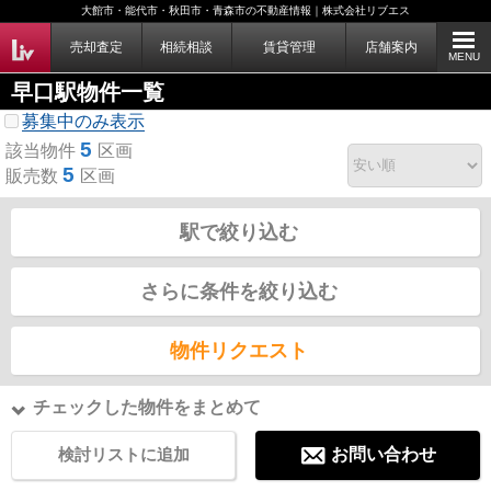
大館市・能代市・秋田市・青森市の不動産情報｜株式会社リブエス
売却査定
相続相談
賃貸管理
店舗案内
MENU
早口駅物件一覧
募集中のみ表示
5
該当物件
区画
5
販売数
区画
駅で絞り込む
さらに条件を絞り込む
物件リクエスト
チェックした物件をまとめて
検討リストに追加
お問い合わせ