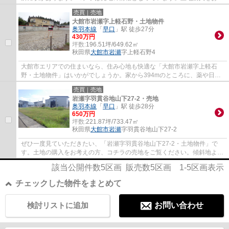
えの方は是非。360万円という価格を実現して...
売買｜売地
大館市岩瀬字上軽石野・土地物件
奥羽本線
「
早口
」駅 徒歩27分
430万円
坪数:
196.51坪/649.62㎡
秋田県
大館市
岩瀬
字上軽石野4
大館市エリアでの住まいなら、住み心地も快適な「大館市岩瀬字上軽石
野・土地物件」はいかがでしょうか。家から394mのところに、薬や日用
品を買うのに便利な薬王堂 大館田代店があり...
売買｜売地
岩瀬字羽貫谷地山下27-2・売地
奥羽本線
「
早口
」駅 徒歩28分
650万円
坪数:
221.87坪/733.47㎡
秋田県
大館市
岩瀬
字羽貫谷地山下27-2
ぜひ一度見ていただきたい、「岩瀬字羽貫谷地山下27-2・土地物件」で
す。土地の購入をお考えの方、コチラの売地をご覧ください。傾斜地より
建築が楽な平坦地です。土地面積は733.47㎡(...
該当公開件数
5
区画 販売数
5
区画
1-5
区画表示
チェックした物件をまとめて
検討リストに追加
お問い合わせ