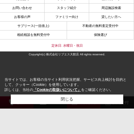
お問い合わせ
スタッフ紹介
周辺施設検索
お客様の声
ファミリー向け
貸したい方へ
サブリース(一括借上)
不動産の無料査定受付中
相続相談を無料受付中
保険選び
定休日: 水曜日・祝日
Copyright(c) 株式会社リブエス大館店 All rights reserved.
当サイトでは、お客様の当サイト利用状況把握、サービス向上検討を目的と
して、クッキー（Cookie）を使用しています。
詳しくは、当社の
「Cookieの取扱いについて」
をご確認ください。
閉じる
電 話
メール
来店予約
解約受付
検討リスト追加
お問い合わせ