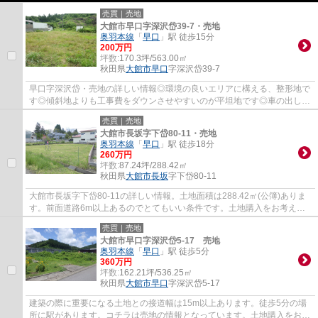
売買｜売地
大館市早口字深沢岱39-7・売地
奥羽本線
「
早口
」駅 徒歩15分
200万円
坪数:
170.3坪/563.00㎡
秋田県
大館市
早口
字深沢岱39-7
早口字深沢岱・売地の詳しい情報◎環境の良いエリアに構える、整形地で
す◎傾斜地よりも工事費をダウンさせやすいのが平坦地です◎車の出し入
れがしやすい6m以上の前面道路になっておりま...
売買｜売地
大館市長坂字下岱80-11・売地
奥羽本線
「
早口
」駅 徒歩18分
260万円
坪数:
87.24坪/288.42㎡
秋田県
大館市
長坂
字下岱80-11
大館市長坂字下岱80-11の詳しい情報。土地面積は288.42㎡(公簿)ありま
す。前面道路6m以上あるのでとてもいい条件です。土地購入をお考えの
方に好条件の売地が多数あります。高額なお買...
売買｜売地
大館市早口字深沢岱5-17 売地
奥羽本線
「
早口
」駅 徒歩5分
360万円
坪数:
162.21坪/536.25㎡
秋田県
大館市
早口
字深沢岱5-17
建築の際に重要になる土地との接道幅は15m以上あります。徒歩5分の場
所に駅があります。コチラは売地の情報となっています。土地購入をお考