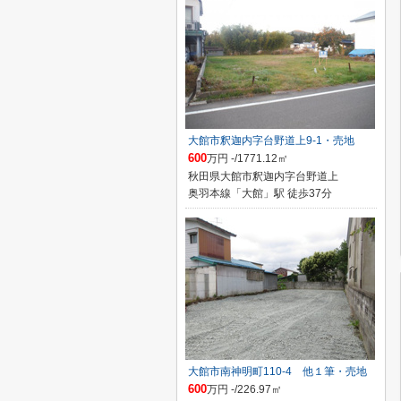
大館市釈迦内字台野道上9-1・売地
600
万円 -/1771.12㎡
秋田県大館市釈迦内字台野道上
奥羽本線「大館」駅 徒歩37分
大館市南神明町110-4 他１筆・売地
600
万円 -/226.97㎡