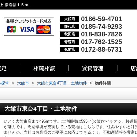
大館市東台4丁目・土地物件｜土地150坪以上 接道幅１５ｍ以上｜大館市・能代市・秋田市・青森市・弘前市の不動産情報なら株式会社リブエス
0186-59-4701
大館店
0185-74-9293
能代店
018-838-7826
秋田店
017-762-1525
青森店
0172-88-6731
弘前店
ら探す
>
大館市
>
大館市東台4丁目・土地物件
>
物件詳細
大館市東台4丁目・土地物件
いとく大館東店まで496mです。土地面積は595㎡(公簿)でイチオシ。接道
が魅力です。周辺環境が充実している売地はこちらです。住みやすいと評
ませんか。当社はお客様のご要望にお応えできるよう、不動産情報を豊富