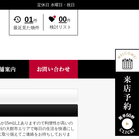
定休日 水曜日・祝日
01
00
件
件
検討リスト
最近見た物件
幅が15m以上ありますので利便性が高いの
判の大館市エリアで毎日の生活を快適にし
に取り揃えてご連絡をお待ちしておりま