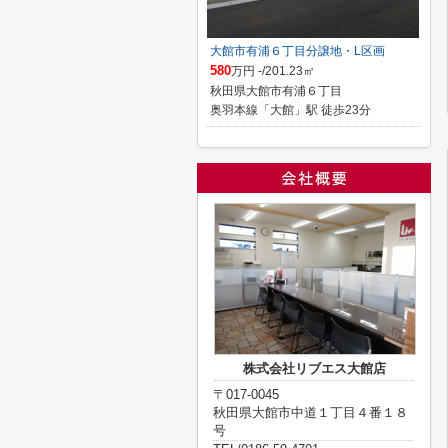
大館市有浦６丁目分譲地・L区画
580
万円 -/201.23㎡
秋田県大館市有浦６丁目
奥羽本線「大館」駅 徒歩23分
株式会社リブエス大館店
〒017-0045
秋田県大館市中道１丁目４番１８
号