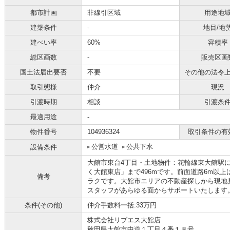
都市計画
非線引区域
用途地
建築条件
-
地目/地
建ぺい率
60%
容積率
総区画数
-
販売区画
国土法届出要否
不要
その他の法令
取引態様
仲介
現況
引渡時期
相談
引渡条
最適用途
-
物件番号
104936324
取引条件の有
公営水道
公共下水
設備条件
大館市東台4丁目・土地物件：花輪線東大館駅
く大館東店」まで496mです。前面道路6m以
備考
ラクです。大館市エリアの不動産探しから現地
スタッフがあらゆる面からサポートいたします
条件(その他)
仲介手数料一括:33万円
株式会社リブエス大館店
秋田県大館市中道１丁目４番１８号