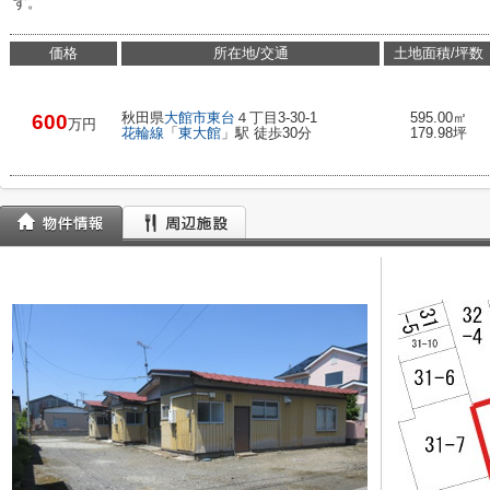
す。
価格
所在地/交通
土地面積/坪数
秋田県
大館市
東台
４丁目3-30-1
595.00㎡
600
万円
花輪線
「
東大館
」駅 徒歩30分
179.98坪