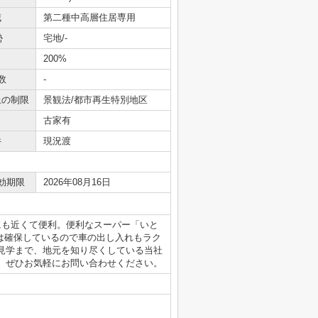
域
第二種中高層住居専用
勢
宅地/-
200%
数
-
上の制限
景観法/都市再生特別地区
古家有
件
現況渡
効期限
2026年08月16日
にも近くて便利。便利なスーパー「いと
上は確保しているので車の出し入れもラク
見学まで、地元を知り尽くしている当社
。ぜひお気軽にお問い合わせください。