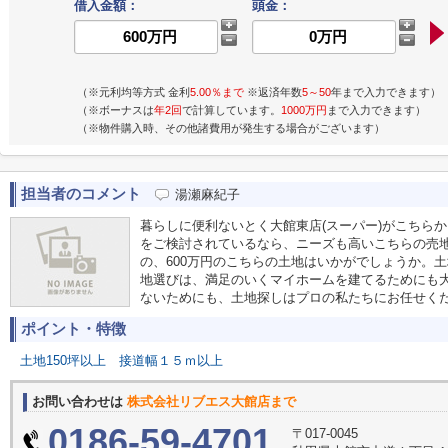
借入金額：
頭金：
（※元利均等方式 金利
5.00％まで
※返済年数
5～50
年まで入力できます）
（※ボーナスは
年2回
で計算しています。
1000万円
まで入力できます）
（※物件購入時、その他諸費用が発生する場合がございます）
担当者のコメント
湯瀬麻紀子
暮らしに便利ないとく大館東店(スーパー)がこちらか
をご検討されているなら、ニーズも高いこちらの売
の、600万円のこちらの土地はいかがでしょうか。土地
地選びは、満足のいくマイホームを建てるためにも
ないためにも、土地探しはプロの私たちにお任せく
ポイント・特徴
土地150坪以上
接道幅１５ｍ以上
お問い合わせは
株式会社リブエス大館店まで
0186-59-4701
〒017-0045