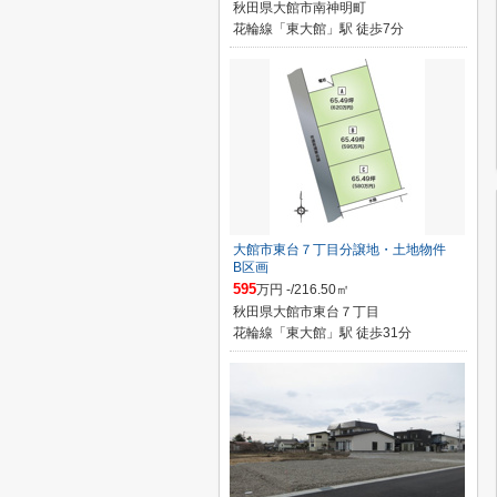
秋田県大館市南神明町
花輪線「東大館」駅 徒歩7分
大館市東台７丁目分譲地・土地物件
B区画
595
万円 -/216.50㎡
秋田県大館市東台７丁目
花輪線「東大館」駅 徒歩31分