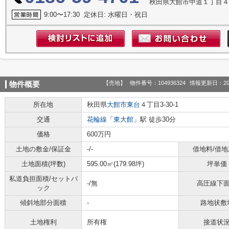
秋田県大館市中道１丁目
9:00〜17:30 定休日: 水曜日・祝日
【売地】
物件番号：104936324
情報更新日：20
物件概要
所在地
秋田県
大館市
東台
４丁目3-30-1
交通
花輪線
「
東大館
」駅 徒歩30分
価格
600万円
土地の敷金/保証金
-/-
借地料/借地
土地面積(坪数)
595.00㎡(179.98坪)
坪単価
私道負担面積/セットバ
-/無
高圧線下
ック
傾斜地部分面積
-
路地状敷
土地権利
所有権
接道状