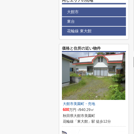
同じエリアの売地
大館市
東台
花輪線 東大館
価格と住所の近い物件
大館市美園町・売地
600
万円 -/940.29㎡
秋田県大館市美園町
花輪線「東大館」駅 徒歩12分