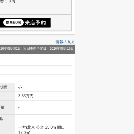
４番１８号
情報の見方
26年08月02日
次回更新予定日：2026年08月16日
期間
-/-
3.33万円
面積
-
地
-
一方(北東 公道 25.0m 間口
況
17.0m)