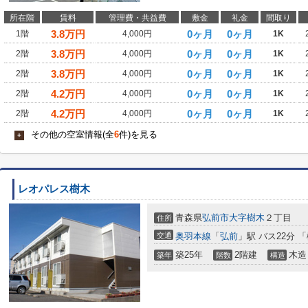
所在階
賃料
管理費・共益費
敷金
礼金
間取り
3.8
万円
0ヶ月
0ヶ月
1階
4,000円
1K
3.8
万円
0ヶ月
0ヶ月
2階
4,000円
1K
3.8
万円
0ヶ月
0ヶ月
2階
4,000円
1K
4.2
万円
0ヶ月
0ヶ月
2階
4,000円
1K
4.2
万円
0ヶ月
0ヶ月
2階
4,000円
1K
その他の空室情報(全
6
件)を見る
+
レオパレス樹木
青森県
弘前市
大字樹木
２丁目
住所
交通
奥羽本線
「
弘前
」駅 バス22分 
築25年
2階建
木造
築年
階数
構造