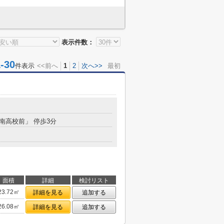
表示件数：
30
件表示
<<前へ
1
2
次へ>>
最初
「南高校前」 停歩3分
面積
詳細
検討リスト
23.72㎡
詳細を見る
追加する
26.08㎡
詳細を見る
追加する