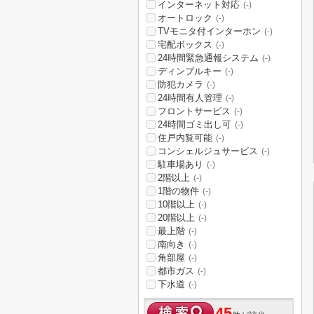
インターネット対応
(-)
オートロック
(-)
TVモニタ付インターホン
(-)
宅配ボックス
(-)
24時間緊急通報システム
(-)
ディンプルキー
(-)
防犯カメラ
(-)
24時間有人管理
(-)
フロントサービス
(-)
24時間ゴミ出し可
(-)
住戸内覧可能
(-)
コンシェルジュサービス
(-)
駐車場あり
(-)
2階以上
(-)
1階の物件
(-)
10階以上
(-)
20階以上
(-)
最上階
(-)
南向き
(-)
角部屋
(-)
都市ガス
(-)
下水道
(-)
45