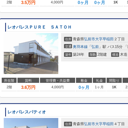
3.5
万円
0ヶ月
0ヶ月
2階
4,000円
1K
レオパレスＰＵＲＥ ＳＡＴＯＨ
青森県
弘前市
大字早稲田
２丁目
住所
交通
奥羽本線
「
弘前
」駅 バス15分 
築24年
2階建
木造
築年
階数
構造
所在階
賃料
管理費・共益費
敷金
礼金
間取り
3.6
万円
0ヶ月
2階
4,000円
1ヶ月
1K
2
レオパレスパティオ
青森県
弘前市
大字早稲田
４丁目
住所