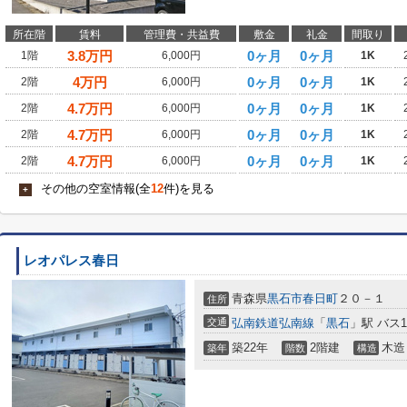
所在階
賃料
管理費・共益費
敷金
礼金
間取り
3.8
万円
0ヶ月
0ヶ月
1階
6,000円
1K
4
万円
0ヶ月
0ヶ月
2階
6,000円
1K
4.7
万円
0ヶ月
0ヶ月
2階
6,000円
1K
4.7
万円
0ヶ月
0ヶ月
2階
6,000円
1K
4.7
万円
0ヶ月
0ヶ月
2階
6,000円
1K
その他の空室情報(全
12
件)を見る
+
レオパレス春日
青森県
黒石市
春日町
２０－１
住所
交通
弘南鉄道弘南線
「
黒石
」駅 バス
築22年
2階建
木造
築年
階数
構造