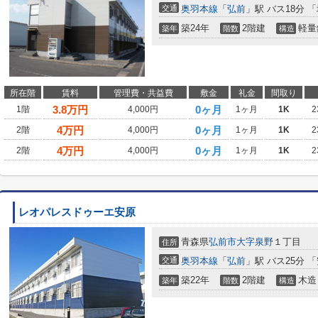
交通
奥羽本線
「
弘前
」駅 バス18分 
築24年
2階建
軽量
築年
階数
構造
所在階
賃料
管理費・共益費
敷金
礼金
間取り
3.8
万円
0ヶ月
1階
4,000円
1ヶ月
1K
2
4
万円
0ヶ月
2階
4,000円
1ヶ月
1K
2
4
万円
0ヶ月
2階
4,000円
1ヶ月
1K
2
レオパレスドゥーエ安原
青森県
弘前市
大字泉野
１丁目
住所
交通
奥羽本線
「
弘前
」駅 バス25分 
築22年
2階建
木造
築年
階数
構造