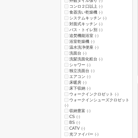
外観タイル張り
(-)
コンロ２口以上
(-)
食器洗い乾燥機
(-)
システムキッチン
(-)
対面式キッチン
(-)
バス・トイレ別
(-)
追焚機能浴室
(-)
浴室乾燥機
(-)
温水洗浄便座
(-)
洗面台
(-)
洗髪洗面化粧台
(-)
シャワー
(-)
独立洗面台
(-)
エアコン
(-)
床暖房
(-)
床下収納
(-)
ウォークインクロゼット
(-)
ウォークインシューズクロゼット
(-)
収納豊富
(-)
CS
(-)
BS
(-)
CATV
(-)
光ファイバー
(-)