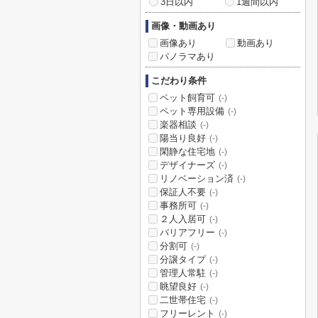
3日以内
1週間以内
画像・動画あり
画像あり
動画あり
パノラマあり
こだわり条件
ペット飼育可
(-)
ペット専用設備
(-)
楽器相談
(-)
陽当り良好
(-)
閑静な住宅地
(-)
デザイナーズ
(-)
リノベーション済
(-)
保証人不要
(-)
事務所可
(-)
２人入居可
(-)
バリアフリー
(-)
分割可
(-)
分譲タイプ
(-)
管理人常駐
(-)
眺望良好
(-)
二世帯住宅
(-)
フリーレント
(-)