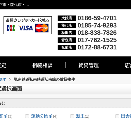
弘南鉄道弘南鉄道弘南線の駅選択画面｜大館市・能代市・秋田市・青森市・弘前市の不動産情報なら株式会社リブエス
0186-59-4701
大館店
0185-74-9293
能代店
018-838-7826
秋田店
017-762-1525
青森店
0172-88-6731
弘前店
探す
>
弘南鉄道弘南鉄道弘南線の賃貸物件
駅選択画面
込む
高前
運動公園前
新里
田舎
(3)
(4)
(1)