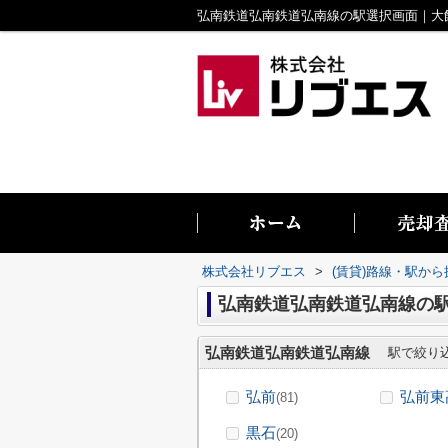
株式会社リブエス
>
(賃貸)路線・駅から
弘南鉄道弘南鉄道弘南線の
弘南鉄道弘南鉄道弘南線
駅で絞り
弘前
弘前東
(81)
黒石
(20)