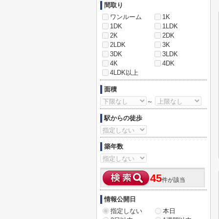
間取り
ワンルーム
1K
1DK
1LDK
2K
2DK
2LDK
3K
3DK
3LDK
4K
4DK
4LDK以上
面積
～
駅からの徒歩
築年数
45
件が該当
情報公開日
指定しない
本日