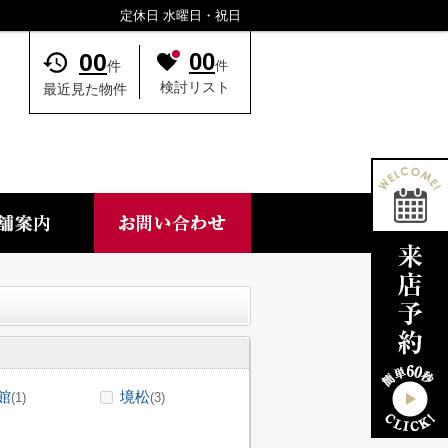
定休日 水曜日・祝日
00
00
件
件
検討リスト
最近見た物件
館
境松
(1)
(3)