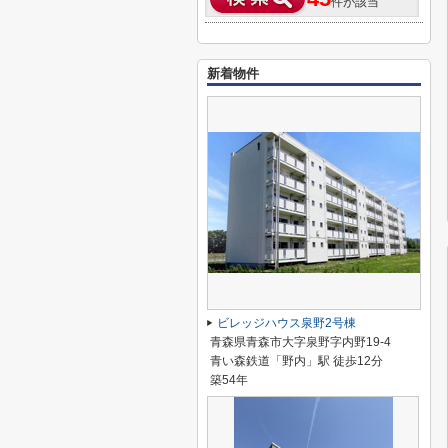
件が該当
新着物件
ビレッジハウス泉野2号棟
青森県青森市大字泉野字内野19-4
青い森鉄道「野内」駅 徒歩12分
築54年