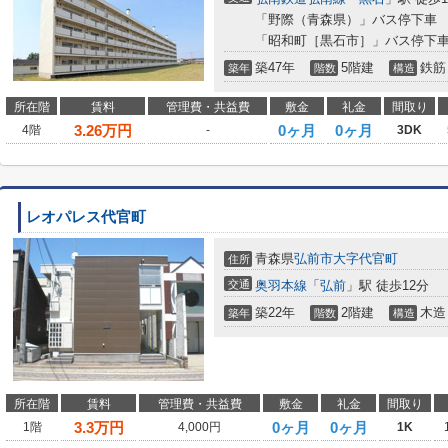
「野際（青森県）」バス停下車 
「昭和町［黒石市］」バス停下車
築47年
5階建
鉄筋
築年
階数
構造
所在階
賃料
管理費・共益費
敷金
礼金
間取り
3.26
万円
0ヶ月
0ヶ月
4階
-
3DK
レオパレス代官町
青森県
弘前市
大字代官町
住所
交通
奥羽本線
「
弘前
」駅 徒歩12分
築22年
2階建
木造
築年
階数
構造
所在階
賃料
管理費・共益費
敷金
礼金
間取り
3.3
万円
0ヶ月
0ヶ月
1階
4,000円
1K