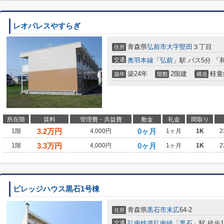
レオパレスやすらぎ
青森県
弘前市
大字堅田
３丁目
住所
交通
奥羽本線
「
弘前
」駅 バス5分 「
築24年
2階建
軽量
築年
階数
構造
所在階
賃料
管理費・共益費
敷金
礼金
間取り
3.2
万円
0ヶ月
1階
4,000円
1ヶ月
1K
2
3.3
万円
0ヶ月
1階
4,000円
1ヶ月
1K
2
ビレッジハウス黒石1号棟
青森県
黒石市
末広
64-2
住所
交通
弘南鉄道弘南線
「
黒石
」駅 徒歩1