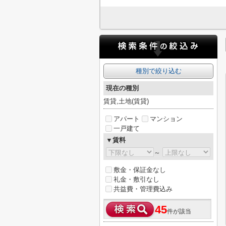
種別で絞り込む
現在の種別
賃貸,土地(賃貸)
アパート
マンション
一戸建て
▼賃料
～
敷金・保証金なし
礼金・敷引なし
共益費・管理費込み
45
件が該当