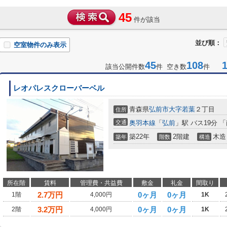
45
件が該当
並び順：
空室物件のみ表示
45
108
1-
該当公開件数
件 空き数
件
レオパレスクローバーベル
青森県
弘前市
大字若葉
２丁目
住所
交通
奥羽本線
「
弘前
」駅 バス19分 
築22年
2階建
木造
築年
階数
構造
所在階
賃料
管理費・共益費
敷金
礼金
間取り
2.7
万円
0ヶ月
0ヶ月
1階
4,000円
1K
3.2
万円
0ヶ月
0ヶ月
2階
4,000円
1K