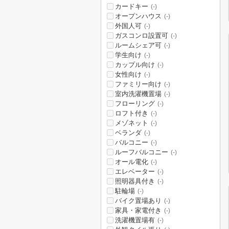
カードキー
(-)
オープンハウス
(-)
外国人可
(-)
ガスコンロ設置可
(-)
ルームシェア可
(-)
学生向け
(-)
カップル向け
(-)
女性向け
(-)
ファミリー向け
(-)
室内洗濯機置場
(-)
フローリング
(-)
ロフト付き
(-)
メゾネット
(-)
ベランダ
(-)
バルコニー
(-)
ルーフバルコニー
(-)
オール電化
(-)
エレベーター
(-)
照明器具付き
(-)
駐輪場
(-)
バイク置場あり
(-)
家具・家電付き
(-)
洗濯機置場有
(-)