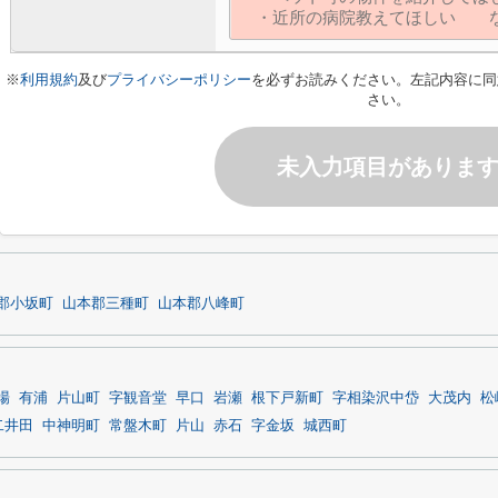
※
利用規約
及び
プライバシーポリシー
を必ずお読みください。左記内容に同
さい。
未入力項目がありま
郡小坂町
山本郡三種町
山本郡八峰町
場
有浦
片山町
字観音堂
早口
岩瀬
根下戸新町
字相染沢中岱
大茂内
松
二井田
中神明町
常盤木町
片山
赤石
字金坂
城西町