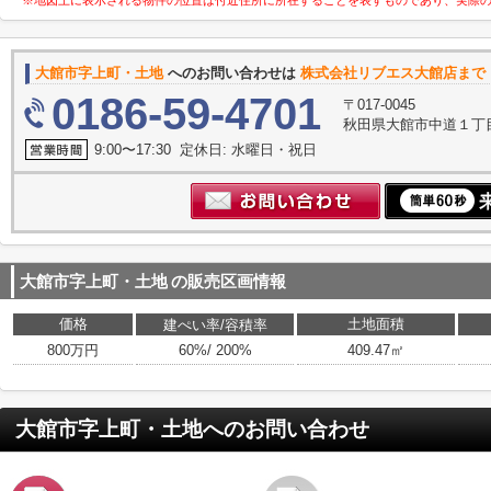
※地図上に表示される物件の位置は付近住所に所在することを表すものであり、実際
大館市字上町・土地
へのお問い合わせは
株式会社リブエス大館店まで
0186-59-4701
〒017-0045
秋田県大館市中道１丁
9:00〜17:30 定休日: 水曜日・祝日
大館市字上町・土地
の販売区画情報
価格
土地面積
建ぺい率/容積率
800万円
60%/ 200%
409.47㎡
大館市字上町・土地
へのお問い合わせ