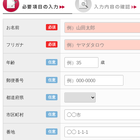
お名前
必須
フリガナ
必須
年齢
任意
歳
郵便番号
任意
都道府県
任意
市区町村
任意
番地
任意