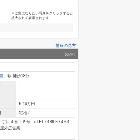
※ご覧になりたい写真をクリックすると
拡大されて表示されます。
情報の見方
【売地】
館
」駅 徒歩18分
数
-
積
-
6.46万円
勢
宅地 /-
１丁目４番１８号
TEL:0186-59-4701
業・屋外広告業