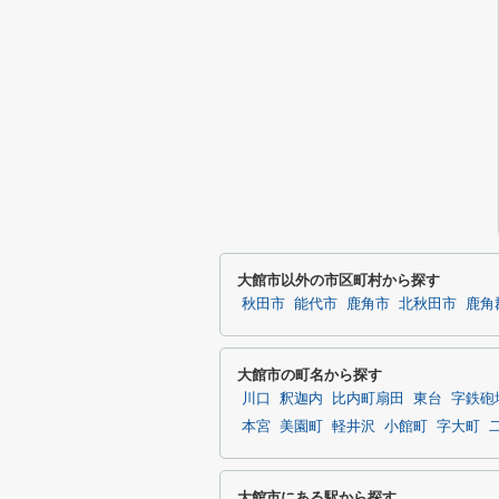
大館市以外の市区町村から探す
秋田市
能代市
鹿角市
北秋田市
鹿角
大館市の町名から探す
川口
釈迦内
比内町扇田
東台
字鉄砲
本宮
美園町
軽井沢
小館町
字大町
大館市にある駅から探す