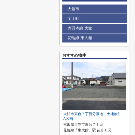
大館市
字上町
奥羽本線 大館
花輪線 東大館
おすすめ物件
大館市東台７丁目分譲地・土地物件
A区画
秋田県大館市東台７丁目
花輪線「東大館」駅 徒歩31分