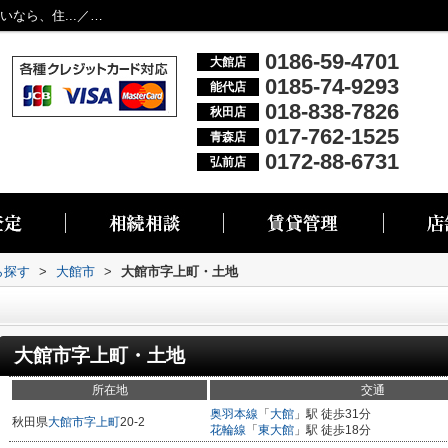
大館市字上町・土地 大館市エリアでの住まいなら、住...／大館市・能代市・秋田市・青森市・弘前市の不動産情報なら株式会社リブエス
0186-59-4701
大館店
0185-74-9293
能代店
018-838-7826
秋田店
017-762-1525
青森店
0172-88-6731
弘前店
ら探す
>
大館市
>
大館市字上町・土地
大館市字上町・土地
所在地
交通
奥羽本線
「
大館
」駅 徒歩31分
秋田県
大館市
字上町
20-2
花輪線
「
東大館
」駅 徒歩18分