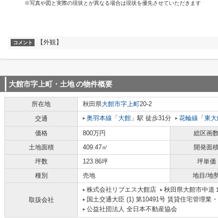
※写真や図と実際の現状とが異なる場合は現状を優先させていただきます
【外観】
コメント
大館市字上町・土地
の物件概要
所在地
秋田県
大館市
字上町
20-2
奥羽本線
「
大館
」駅 徒歩31分
花輪線
「
東大
交通
価格
800万円
総区画
土地面積
409.47㎡
開発面
坪数
123.86坪
坪単価
種別
売地
地目/地
株式会社リブエス大館店
秋田県大館市中道
国土交通大臣 (1) 第10491号 賃貸住宅管理
取扱会社
公益社団法人 全日本不動産協会