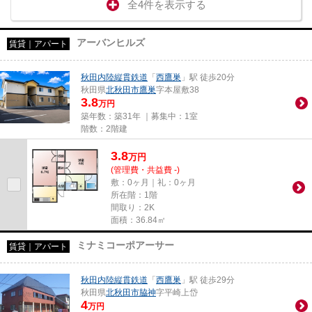
全4件を表示する
アーバンヒルズ
賃貸｜アパート
秋田内陸縦貫鉄道
「
西鷹巣
」駅 徒歩20分
秋田県
北秋田市
鷹巣
字本屋敷38
3.8
万円
築年数：築31年 ｜募集中：
1室
階数：2階建
3.8
万
円
(管理費・共益費 -)
敷：0ヶ月｜礼：0ヶ月
所在階：1階
間取り：2K
面積：36.84㎡
ミナミコーポアーサー
賃貸｜アパート
秋田内陸縦貫鉄道
「
西鷹巣
」駅 徒歩29分
秋田県
北秋田市
脇神
字平崎上岱
4
万円