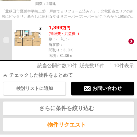
階数：2階建
「北秋田市鷹巣字平崎上岱 戸建て☆リフォーム済み☆」：北秋田市エリアの新
居にピッタリ。暮らしに便利なやまきスーパー(スーパー)がこちらから160mのと
ころにあります。ご家族で車を...
1,399
万
円
(管理費・共益費 -)
敷：-｜礼：-
所在階：-
間取り：3LDK
面積：81.36㎡
該当公開件数
10
件 販売数
15
件
1-10
件表示
チェックした物件をまとめて
検討リストに追加
お問い合わせ
さらに条件を絞り込む
物件リクエスト