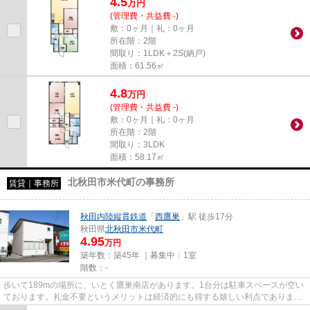
4.5
万
円
(管理費・共益費 -)
敷：0ヶ月｜礼：0ヶ月
所在階：2階
間取り：1LDK＋2S(納戸)
面積：61.56㎡
4.8
万
円
(管理費・共益費 -)
敷：0ヶ月｜礼：0ヶ月
所在階：2階
間取り：3LDK
面積：58.17㎡
北秋田市米代町の事務所
賃貸｜事務所
秋田内陸縦貫鉄道
「
西鷹巣
」駅 徒歩17分
秋田県
北秋田市
米代町
4.95
万円
築年数：築45年 ｜募集中：
1室
階数：-
歩いて189mの場所に、いとく鷹巣南店があります。1台分は駐車スペースが空い
ております。礼金不要というメリットは経済的にも得する嬉しい利点でありま
す。礼金が不要なので、初期コス...