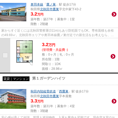
奥羽本線
「
鷹ノ巣
」駅 徒歩17分
秋田県
北秋田市
鷹巣
字北中家下43-2
3.2
万円
築年数：築27年 ｜募集中：
1室
階数：2階建
家からすぐ近くには北秋田警察署(311m)もあり防犯面でもOK。専有面積も余裕
の49.69㎡。北秋田市エリアや奥羽本線鷹ノ巣付近での新生活をお考えなら、お
部屋探しは当社にお任せ下さい。...
3.2
万
円
(管理費・共益費 -)
敷：0ヶ月｜礼：0ヶ月
所在階：1階
間取り：1DK
面積：28.98㎡
第１ガーデンハイツ
賃貸｜マンション
秋田内陸縦貫鉄道
「
西鷹巣
」駅 徒歩17分
秋田県
北秋田市
鷹巣
字本屋敷
3.3
万円
築年数：築31年 ｜募集中：
4室
階数：3階建
安心感が高くて好評、管理人巡回物件。入居も案内も可能です。現在空き室のお