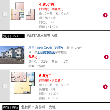
4.95
万
円
(管理費・共益費 -)
敷：1ヶ月｜礼：0ヶ月
所在階：1階
間取り：2K
面積：41.40㎡
WISTAR本屋敷 A棟
賃貸｜アパート
秋田内陸縦貫鉄道
「
西鷹巣
」駅 徒歩20分
秋田県
北秋田市
鷹巣
字本屋敷
6.5
万円
築年数：築2年 ｜募集中：
1室
階数：2階建
6.5
万
円
(管理費・共益費 -)
敷：0ヶ月｜礼：0ヶ月
所在階：2階
間取り：1LDK
面積：48.76㎡
北秋田市宮前町・売地
売買｜売地