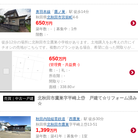
奥羽本線
「
鷹ノ巣
」駅 徒歩14分
秋田県
北秋田市
宮前町
4-6
650
万円
築年数：- ｜募集中：
1件
階数：-
徒歩12分の場所に北秋田市立鷹巣小学校があります。土地購入をお考えの方にイ
チオシの売地がこちらです。複数のプランがある場合、希望に合った間取りが選
べる建築条件付きです。住ま...
650
万
円
(管理費・共益費 -)
敷：-｜礼：-
所在階：-
間取り：-
面積：338.80㎡
北秋田市鷹巣字平崎上岱 戸建て☆リフォーム済み
売買｜中古一戸建
☆
秋田内陸縦貫鉄道
「
西鷹巣
」駅 徒歩30分
秋田県
北秋田市
鷹巣
字平崎上岱13-51
1,399
万円
築年数：築41年 ｜募集中：
1室