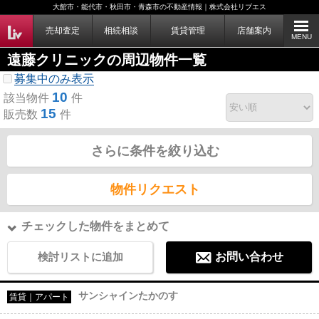
大館市・能代市・秋田市・青森市の不動産情報｜株式会社リブエス
売却査定
相続相談
賃貸管理
店舗案内
MENU
遠藤クリニックの周辺物件一覧
募集中のみ表示
10
該当物件
件
15
販売数
件
さらに条件を絞り込む
物件リクエスト
チェックした物件をまとめて
検討リストに追加
お問い合わせ
サンシャインたかのす
賃貸｜アパート