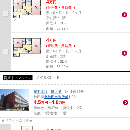
4
万
円
(管理費・共益費 -)
敷：0ヶ月｜礼：0ヶ月
所在階：1階
間取り：2DK
面積：38.92㎡
4
万
円
(管理費・共益費 -)
敷：0ヶ月｜礼：0ヶ月
所在階：2階
間取り：2DK
面積：38.92㎡
フィルコート
賃貸｜マンション
奥羽本線
「
鷹ノ巣
」駅 徒歩14分
秋田県
北秋田市
米代町
1-39
4.5
4.8
万円～
万円
築年数：築37年 ｜募集中：
2室
階数：3階建 地下1階
★リフォーム済み★