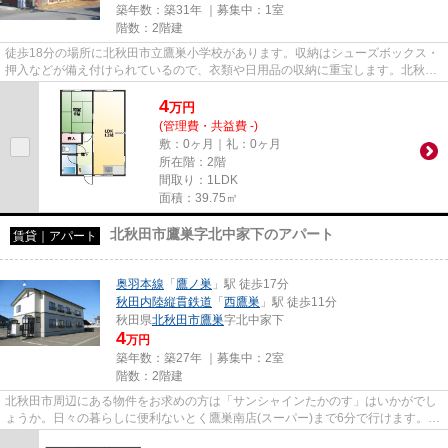
築年数：築31年 ｜募集中：
1室
階数：2階建
徒歩18分の場所に北秋田市立鷹巣小学校があります。収納はシューズボックス・
押入などが備え付けられているので、衣類や日用品の収納に重宝します。北秋田
市の住まい探しを応援する株...
4
万
円
(管理費・共益費 -)
敷：0ヶ月｜礼：0ヶ月
所在階：2階
間取り：1LDK
面積：39.75㎡
北秋田市鷹巣字北中家下のアパート
賃貸｜アパート
奥羽本線
「
鷹ノ巣
」駅 徒歩17分
秋田内陸縦貫鉄道
「
西鷹巣
」駅 徒歩11分
秋田県
北秋田市
鷹巣
字北中家下
4
万円
築年数：築27年 ｜募集中：
2室
階数：2階建
北秋田市周辺にある物件をお求めの方は「サンシャインたかのす」はいかがでし
ょうか。日々の暮らしに便利ないとく鷹巣南店(スーパー)まで6分で行けます。物
件情報を数多く取り揃えてい...