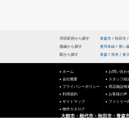
市区町村から探す
青森市
/
秋田市
/
路線から探す
奥羽本線
/
青い
駅から探す
青森
/
筒井
/
東
ホーム
お問い合わ
会社概要
スタッフ紹
プライバシーポリシー
周辺施設検
利用規約
お客様の声
サイトマップ
ファミリー
物件カタログ
大館市・能代市・秋田市・青森
株式会社リブエス