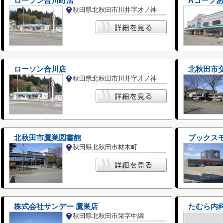
ローソン合川町店
Aコープ
秋田県北秋田市川井字才ノ神
ローソン合川店
北秋田市
秋田県北秋田市川井字才ノ神
北秋田市鷹巣図書館
ブックス
秋田県北秋田市材木町
株式会社サンデー 鷹巣店
たむら内
秋田県北秋田市栄字中綱