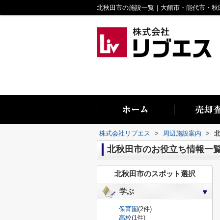
株式会社リブエス
>
周辺施設案内
>
北秋田市のお役立ち情報一
北秋田市のスポット選択
学ぶ
保育園
(2件)
高校
(1件)