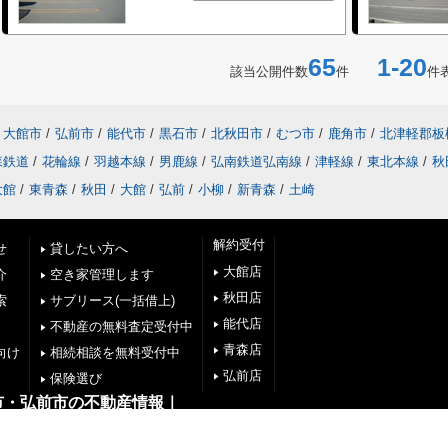
65
1-20
該当公開件数
件
件
大館市
/
弘前市
/
能代市
/
黒石市
/
北秋田市
/
むつ市
/
鹿角市
/
北津軽郡板
森鉄道
/
花輪線
/
羽越本線
/
男鹿線
/
弘南鉄道弘南線
/
津軽線
/
東北本線
/
秋
大館
/
東青森
/
秋田
/
大館
/
弘前
/
小柳
/
新青森
/
土崎
解約受付
せ
貸したい方へ
大館店
介
空き家管理します
秋田店
索
サブリース(一括借上)
能代店
不動産の無料査定受付中
青森店
向け
相続相談を無料受付中
弘前店
保険選び
市・弘前市の不動産情報｜