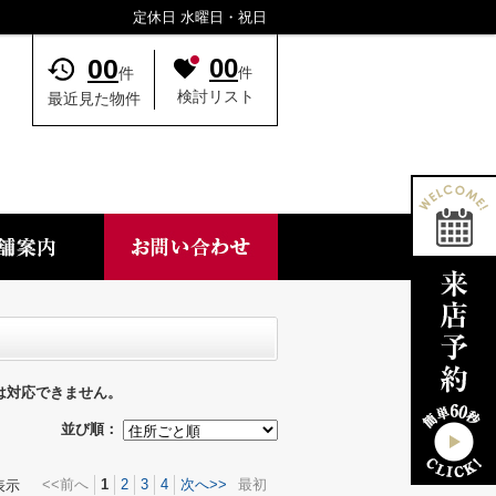
定休日 水曜日・祝日
00
00
件
件
検討リスト
最近見た物件
は対応できません。
並び順：
<<前へ
1
2
3
4
次へ>>
最初
表示