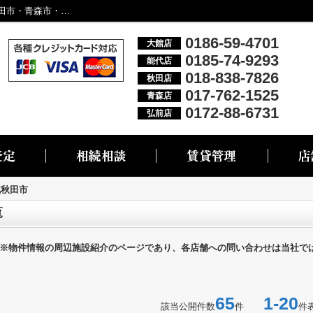
北秋田市の施設一覧｜大館市・能代市・秋田市・青森市・弘前市の不動産情報なら株式会社リブエス
0186-59-4701
大館店
0185-74-9293
能代店
018-838-7826
秋田店
017-762-1525
青森店
0172-88-6731
弘前店
北秋田市
覧
※物件情報の周辺施設紹介のページであり、各店舗への問い合わせは当社で
65
1-20
該当公開件数
件
件