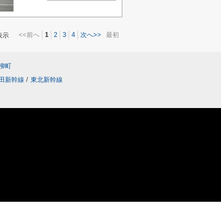
<<前へ
1
2
3
4
次へ>>
最初
表示
柳町
田新幹線
/
東北新幹線