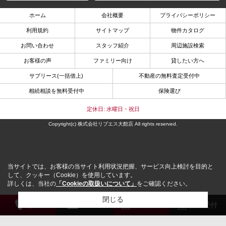
ホーム
会社概要
プライバシーポリシー
利用規約
サイトマップ
物件カタログ
お問い合わせ
スタッフ紹介
周辺施設検索
お客様の声
ファミリー向け
貸したい方へ
サブリース(一括借上)
不動産の無料査定受付中
相続相談を無料受付中
保険選び
定休日: 水曜日・祝日
Copyright(c) 株式会社リブエス大館店 All rights reserved.
当サイトでは、お客様の当サイト利用状況把握、サービス向上検討を目的と
して、クッキー（Cookie）を使用しています。
詳しくは、当社の
「Cookieの取扱いについて」
をご確認ください。
閉じる
電 話
メール
来店予約
解約受付