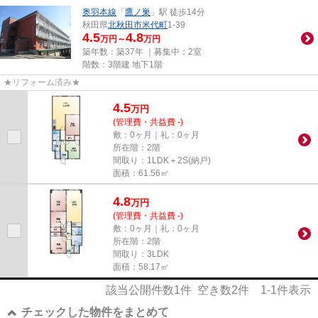
奥羽本線
「
鷹ノ巣
」駅 徒歩14分
秋田県
北秋田市
米代町
1-39
4.5
4.8
万円～
万円
築年数：築37年 ｜募集中：
2室
階数：3階建 地下1階
★リフォーム済み★
4.5
万
円
(管理費・共益費 -)
敷：0ヶ月｜礼：0ヶ月
所在階：2階
間取り：1LDK＋2S(納戸)
面積：61.56㎡
4.8
万
円
(管理費・共益費 -)
敷：0ヶ月｜礼：0ヶ月
所在階：2階
間取り：3LDK
面積：58.17㎡
該当公開件数
1
件 空き数
2
件
1-1
件表示
チェックした物件をまとめて