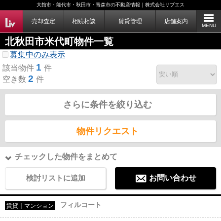
大館市・能代市・秋田市・青森市の不動産情報｜株式会社リブエス
売却査定
相続相談
賃貸管理
店舗案内
MENU
北秋田市米代町物件一覧
募集中のみ表示
1
該当物件
件
2
空き数
件
さらに条件を絞り込む
物件リクエスト
チェックした物件をまとめて
検討リストに追加
お問い合わせ
フィルコート
賃貸｜マンション