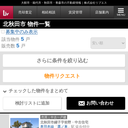
大館市・能代市・秋田市・青森市の不動産情報｜株式会社リブエス
売却査定
相続相談
賃貸管理
店舗案内
MENU
北秋田市 物件一覧
募集中のみ表示
5
該当物件
戸
5
販売数
戸
さらに条件を絞り込む
物件リクエスト
チェックした物件をまとめて
検討リストに追加
お問い合わせ
売買｜中古一戸建
北秋田市綴子字前野・中古住宅
奥羽本線
「
鷹ノ巣
」駅 徒歩48分