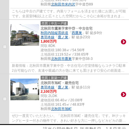
土地面積:
993.46㎡ / 300.52坪
秋田県
北秋田市
米内沢
字中道岱89
こちらは中古の戸建てです。内装リフォームを済ませた後にお渡しが可能
です。全居室6帖以上と広々とした空間だからこそ心に余裕が生まれま
す。6SLDKの間取りです。新生活のスタートに...
売買｜中古一戸建
北秋田市鷹巣字東中岱・中古住宅
秋田内陸縦貫鉄道
「
西鷹巣
」駅 徒歩9分
奥羽本線
「
鷹ノ巣
」駅 徒歩23分
1,800万円
間取:
8DK
建物面積:
180.38㎡ / 54.56坪
土地面積:
1119.52㎡ / 338.65坪
秋田県
北秋田市
鷹巣
字東中岱38-3
新着情報：北秋田市鷹巣字東中岱・中古住宅の空室情報ならコチラ◎駐車
2台可能なので、友達や親戚の方が急に来ても置けます◎安心の前面道路
6m以上の条件を備えております◎ついつい後回...
売買｜新築一戸建
北秋田市旭町・建売住宅
奥羽本線
「
鷹ノ巣
」駅 徒歩11分
2,100万円
間取:
2LDK
建物面積:
66.40㎡ / 20.08坪
土地面積:
161.45㎡ / 48.83坪
秋田県
北秋田市
旭町
ぜひ一度見ていただきたい、「北秋田市旭町・建売住宅」です。IHクッキ
ングヒーター付きの物件です。きれい好きな方に一押しなピカピカの新築
物件です。2LDKで、快適なキッチンとリビ...