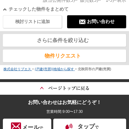
該当公開件数
5
戸 販売数
5
戸
1-5
戸表示
チェックした物件をまとめて
検討リストに追加
お問い合わせ
さらに条件を絞り込む
物件リクエスト
株式会社リブエス
>
(戸建(売買))地域から探す
>
北秋田市の戸建(売買)
お問い合わせはお気軽にどうぞ！
営業時間:9:00〜17:30
タップ
メール
で
で