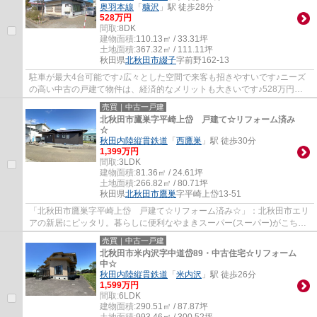
奥羽本線
「
糠沢
」駅 徒歩28分
528万円
間取:
8DK
建物面積:
110.13㎡ / 33.31坪
土地面積:
367.32㎡ / 111.11坪
秋田県
北秋田市
綴子
字前野162-13
駐車が最大4台可能です♪広々とした空間で来客も招きやすいです♪ニーズ
の高い中古の戸建て物件は、経済的なメリットも大きいです♪528万円の
価格抑えめの物件です♪今回紹介するのは、建...
売買｜中古一戸建
北秋田市鷹巣字平崎上岱 戸建て☆リフォーム済み
☆
秋田内陸縦貫鉄道
「
西鷹巣
」駅 徒歩30分
1,399万円
間取:
3LDK
建物面積:
81.36㎡ / 24.61坪
土地面積:
266.82㎡ / 80.71坪
秋田県
北秋田市
鷹巣
字平崎上岱13-51
「北秋田市鷹巣字平崎上岱 戸建て☆リフォーム済み☆」：北秋田市エリ
アの新居にピッタリ。暮らしに便利なやまきスーパー(スーパー)がこちら
から160mのところにあります。ご家族で車を...
売買｜中古一戸建
北秋田市米内沢字中道岱89・中古住宅☆リフォーム
中☆
秋田内陸縦貫鉄道
「
米内沢
」駅 徒歩26分
1,599万円
間取:
6LDK
建物面積:
290.51㎡ / 87.87坪