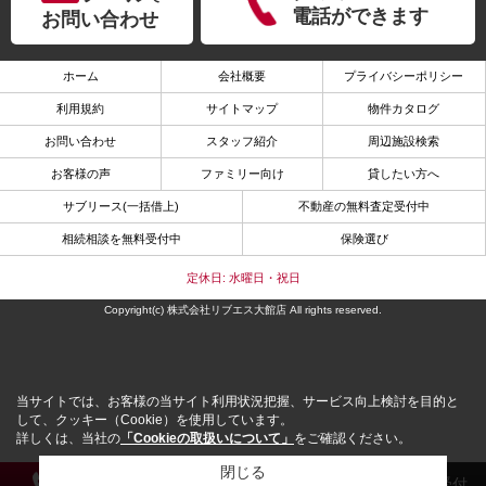
電話ができます
お問い合わせ
ホーム
会社概要
プライバシーポリシー
利用規約
サイトマップ
物件カタログ
お問い合わせ
スタッフ紹介
周辺施設検索
お客様の声
ファミリー向け
貸したい方へ
サブリース(一括借上)
不動産の無料査定受付中
相続相談を無料受付中
保険選び
定休日: 水曜日・祝日
Copyright(c) 株式会社リブエス大館店 All rights reserved.
当サイトでは、お客様の当サイト利用状況把握、サービス向上検討を目的と
して、クッキー（Cookie）を使用しています。
詳しくは、当社の
「Cookieの取扱いについて」
をご確認ください。
閉じる
電 話
メール
来店予約
解約受付