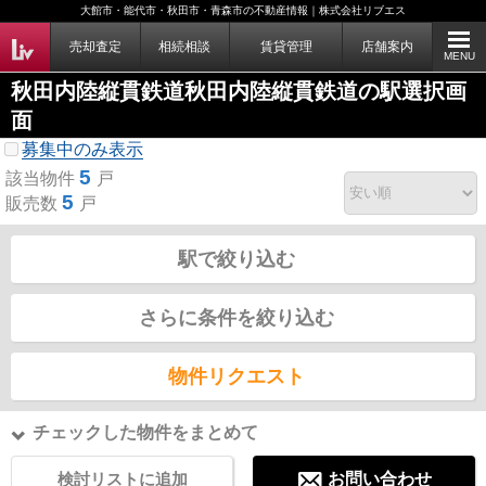
大館市・能代市・秋田市・青森市の不動産情報｜株式会社リブエス
売却査定
相続相談
賃貸管理
店舗案内
MENU
秋田内陸縦貫鉄道秋田内陸縦貫鉄道の駅選択画
面
募集中のみ表示
5
該当物件
戸
5
販売数
戸
駅で絞り込む
さらに条件を絞り込む
物件リクエスト
チェックした物件をまとめて
検討リストに追加
お問い合わせ