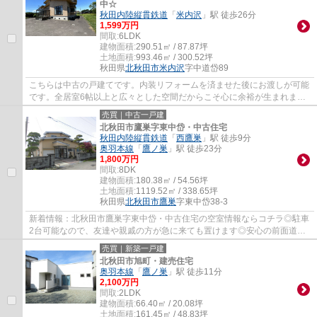
中☆
秋田内陸縦貫鉄道
「
米内沢
」駅 徒歩26分
1,599万円
間取:
6LDK
建物面積:
290.51㎡ / 87.87坪
土地面積:
993.46㎡ / 300.52坪
秋田県
北秋田市
米内沢
字中道岱89
こちらは中古の戸建てです。内装リフォームを済ませた後にお渡しが可能
です。全居室6帖以上と広々とした空間だからこそ心に余裕が生まれま
す。6SLDKの間取りです。新生活のスタートに...
売買｜中古一戸建
北秋田市鷹巣字東中岱・中古住宅
秋田内陸縦貫鉄道
「
西鷹巣
」駅 徒歩9分
奥羽本線
「
鷹ノ巣
」駅 徒歩23分
1,800万円
間取:
8DK
建物面積:
180.38㎡ / 54.56坪
土地面積:
1119.52㎡ / 338.65坪
秋田県
北秋田市
鷹巣
字東中岱38-3
新着情報：北秋田市鷹巣字東中岱・中古住宅の空室情報ならコチラ◎駐車
2台可能なので、友達や親戚の方が急に来ても置けます◎安心の前面道路
6m以上の条件を備えております◎ついつい後回...
売買｜新築一戸建
北秋田市旭町・建売住宅
奥羽本線
「
鷹ノ巣
」駅 徒歩11分
2,100万円
間取:
2LDK
建物面積:
66.40㎡ / 20.08坪
土地面積:
161.45㎡ / 48.83坪