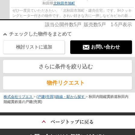
秋田県
北秋田市
旭町
ぜひ一度見ていただきたい、「北秋田市旭町・建売住宅」です。IHクッキ
ングヒーター付きの物件です。きれい好きな方に一押しなピカピカの新築
物件です。2LDKで、快適なキッチンとリビ...
該当公開件数
5
戸 販売数
5
戸
1-5
戸表示
チェックした物件をまとめて
検討リストに追加
お問い合わせ
さらに条件を絞り込む
物件リクエスト
株式会社リブエス
>
(戸建(売買))路線・駅から探す
>
秋田内陸縦貫鉄道秋田内
陸縦貫鉄道の戸建(売買)