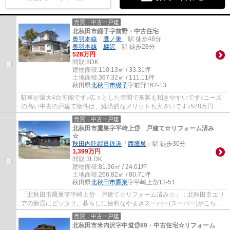
売買｜中古一戸建
北秋田市綴子字前野・中古住宅
奥羽本線
「
鷹ノ巣
」駅 徒歩48分
奥羽本線
「
糠沢
」駅 徒歩28分
528万円
間取:
8DK
建物面積:
110.13㎡ / 33.31坪
土地面積:
367.32㎡ / 111.11坪
秋田県
北秋田市
綴子
字前野162-13
駐車が最大4台可能です♪広々とした空間で来客も招きやすいです♪ニーズ
の高い中古の戸建て物件は、経済的なメリットも大きいです♪528万円の
価格抑えめの物件です♪今回紹介するのは、建...
売買｜中古一戸建
北秋田市鷹巣字平崎上岱 戸建て☆リフォーム済み
☆
秋田内陸縦貫鉄道
「
西鷹巣
」駅 徒歩30分
1,399万円
間取:
3LDK
建物面積:
81.36㎡ / 24.61坪
土地面積:
266.82㎡ / 80.71坪
秋田県
北秋田市
鷹巣
字平崎上岱13-51
「北秋田市鷹巣字平崎上岱 戸建て☆リフォーム済み☆」：北秋田市エリ
アの新居にピッタリ。暮らしに便利なやまきスーパー(スーパー)がこちら
から160mのところにあります。ご家族で車を...
売買｜中古一戸建
北秋田市米内沢字中道岱89・中古住宅☆リフォーム