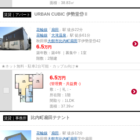
面積：38.83㎡
URBAN CUBIC 伊勢堂岱Ⅱ
賃貸｜アパート
花輪線
「
扇田
」駅 徒歩22分
花輪線
「
大滝温泉
」駅 徒歩61分
秋田県
大館市
比内町扇田
字伊勢堂岱42
6.5
万円
築年数：築4年 ｜募集中：
1室
階数：2階建
★ネット無料・駐車2台可能・カップル向け★
6.5
万
円
(管理費・共益費 -)
敷：-｜礼：-
所在階：1階
間取り：1LDK
面積：37.39㎡
比内町扇田テナント
賃貸｜事務所
花輪線
「
扇田
」駅 徒歩12分
秋田県
大館市
比内町扇田
字中扇田