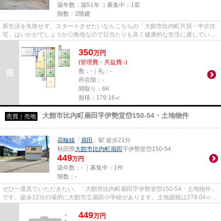
築年数：築51年 ｜募集中：
1室
階数：2階建
新生活を失敗せず、スタートさせたいならこちらの「大館市比内町片貝・中古住
宅」はいかがでしょうか◎角地なので日当たりも良く健康的な生活に適していま
す◎建物面積179.16平方メート...
350
万
円
(管理費・共益費 -)
敷：-｜礼：-
所在階：-
間取り：6K
面積：179.16㎡
大館市比内町扇田字伊勢堂岱150-54・土地物件
売買｜売地
花輪線
「
扇田
」駅 徒歩21分
秋田県
大館市
比内町扇田
字伊勢堂岱150-54
449
万円
築年数：- ｜募集中：
1件
階数：-
ぜひ一度見ていただきたい、「大館市比内町扇田字伊勢堂岱150-54・土地物件」
です。徒歩12分の場所に大館市立扇田小学校があります。土地面積は278.04㎡
(公簿)となっています。価格449...
449
万
円