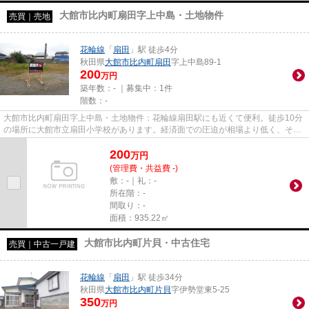
大館市比内町扇田字上中島・土地物件
売買｜売地
花輪線
「
扇田
」駅 徒歩4分
秋田県
大館市
比内町扇田
字上中島89-1
200
万円
築年数：- ｜募集中：
1件
階数：-
大館市比内町扇田字上中島・土地物件：花輪線扇田駅にも近くて便利。徒歩10分
の場所に大館市立扇田小学校があります。経済面での圧迫が相場より低く、その
分心に余裕が生まれる200万円...
200
万
円
(管理費・共益費 -)
敷：-｜礼：-
所在階：-
間取り：-
面積：935.22㎡
大館市比内町片貝・中古住宅
売買｜中古一戸建
花輪線
「
扇田
」駅 徒歩34分
秋田県
大館市
比内町片貝
字伊勢堂東5-25
350
万円