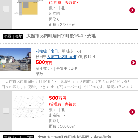
(管理費・共益費 -)
敷：-｜礼：-
所在階：-
間取り：-
面積：278.04㎡
大館市比内町扇田字町後16-4・売地
売買｜売地
花輪線
「
扇田
」駅 徒歩15分
秋田県
大館市
比内町扇田
字町後16-4
500
万円
築年数：- ｜募集中：
1件
階数：-
「大館市比内町扇田字町後16-4・土地物件」：大館市エリアの新居にピッタリ。
日々の暮らしに便利ないとく 比内店(スーパー)まで149mです。環境の良いエリア
にある売地です。当社の不動...
500
万
円
(管理費・共益費 -)
敷：-｜礼：-
所在階：-
間取り：-
面積：566.00㎡
大館市比内町扇田字新長岡・中古住宅