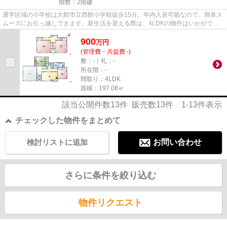
階数：2階建
通学区域の小学校は大館市立西館小学校徒歩15分。年内入居可能なので、簡単ス
ムーズにお引っ越しできます。新生活を迎える際は、4LDKの物件はいかがでし
ょうか。ご家族との穏やかな時...
900
万
円
(管理費・共益費 -)
敷：-｜礼：-
所在階：-
間取り：4LDK
面積：197.08㎡
該当公開件数
13
件 販売数
13
件
1-13
件表示
チェックした物件をまとめて
検討リストに追加
お問い合わせ
さらに条件を絞り込む
物件リクエスト