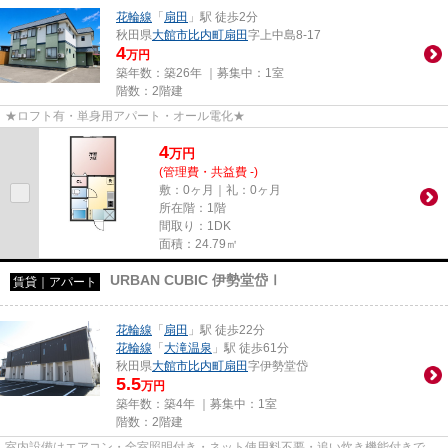
花輪線
「
扇田
」駅 徒歩2分
秋田県
大館市
比内町扇田
字上中島8-17
4
万円
築年数：築26年 ｜募集中：
1室
階数：2階建
★ロフト有・単身用アパート・オール電化★
4
万
円
(管理費・共益費 -)
敷：0ヶ月｜礼：0ヶ月
所在階：1階
間取り：1DK
面積：24.79㎡
URBAN CUBIC 伊勢堂岱Ⅰ
賃貸｜アパート
花輪線
「
扇田
」駅 徒歩22分
花輪線
「
大滝温泉
」駅 徒歩61分
秋田県
大館市
比内町扇田
字伊勢堂岱
5.5
万円
築年数：築4年 ｜募集中：
1室
階数：2階建
室内設備はエアコン・全室照明付き・ネット使用料不要・追い炊き機能付きで