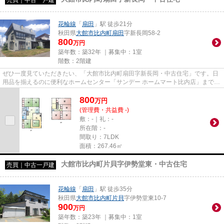
売買｜中古一戸建
花輪線
「
扇田
」駅 徒歩21分
秋田県
大館市
比内町扇田
字新長岡58-2
800
万円
築年数：築32年 ｜募集中：
1室
階数：2階建
ぜひ一度見ていただきたい、「大館市比内町扇田字新長岡・中古住宅」です。日
用品を揃えるのに便利なホームセンター「サンデー ホームマート比内店」まで、
237mです。中古戸建て物件で...
800
万
円
(管理費・共益費 -)
敷：-｜礼：-
所在階：-
間取り：7LDK
面積：267.46㎡
大館市比内町片貝字伊勢堂東・中古住宅
売買｜中古一戸建
花輪線
「
扇田
」駅 徒歩35分
秋田県
大館市
比内町片貝
字伊勢堂東10-7
900
万円
築年数：築23年 ｜募集中：
1室