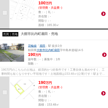
100
万
円
(管理費・共益費 -)
敷：-｜礼：-
所在階：-
間取り：-
面積：165.30㎡
大館市比内町扇田・売地
売買｜売地
花輪線
「
扇田
」駅 徒歩1分
秋田県
大館市
比内町扇田
字中島本道端14-5
190
万円
築年数：- ｜募集中：
1件
階数：-
190万円のこちらの土地は、経済的かつ好条件です！工事自体も進めやすく、工
事時間も短くなりやすい平坦地です！土地面積は153.48㎡(公簿)です！駅まで徒
歩1分なので、移動時間を短縮...
190
万
円
(管理費・共益費 -)
敷：-｜礼：-
所在階：-
間取り：-
面積：153.48㎡