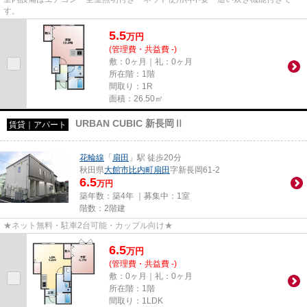
す。
5.5
万
円
(管理費・共益費 -)
敷：0ヶ月｜礼：0ヶ月
所在階：1階
間取り：1R
面積：26.50㎡
URBAN CUBIC 新長岡Ⅱ
賃貸｜アパート
花輪線
「
扇田
」駅 徒歩20分
秋田県
大館市
比内町扇田
字新長岡61-2
6.5
万円
築年数：築4年 ｜募集中：
1室
階数：2階建
★ネット無料・駐車2台可能・カップル向け★
6.5
万
円
(管理費・共益費 -)
敷：0ヶ月｜礼：0ヶ月
所在階：1階
間取り：1LDK