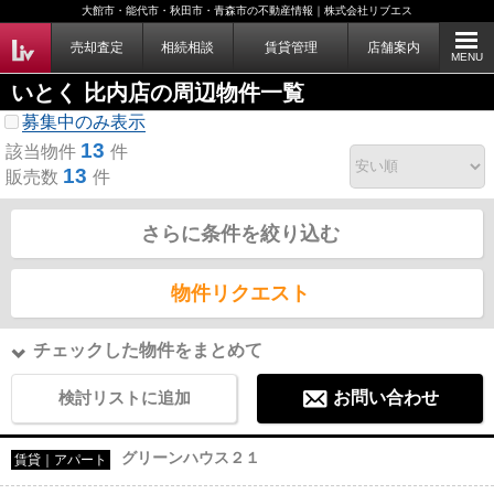
大館市・能代市・秋田市・青森市の不動産情報｜株式会社リブエス
売却査定
相続相談
賃貸管理
店舗案内
MENU
いとく 比内店の周辺物件一覧
募集中のみ表示
13
該当物件
件
13
販売数
件
さらに条件を絞り込む
物件リクエスト
チェックした物件をまとめて
検討リストに追加
お問い合わせ
グリーンハウス２１
賃貸｜アパート