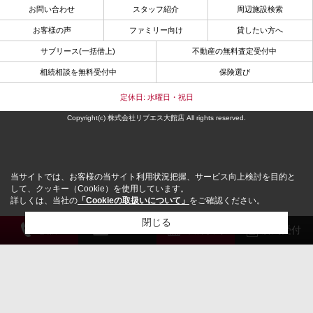
お問い合わせ
スタッフ紹介
周辺施設検索
お客様の声
ファミリー向け
貸したい方へ
サブリース(一括借上)
不動産の無料査定受付中
相続相談を無料受付中
保険選び
定休日: 水曜日・祝日
Copyright(c) 株式会社リブエス大館店 All rights reserved.
当サイトでは、お客様の当サイト利用状況把握、サービス向上検討を目的と
して、クッキー（Cookie）を使用しています。
詳しくは、当社の
「Cookieの取扱いについて」
をご確認ください。
閉じる
電 話
メール
来店予約
解約受付
検討リスト追加
お問い合わせ