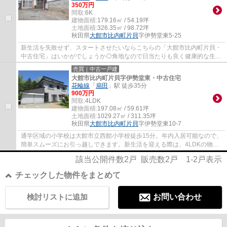
350万円
間取:
6K
建物面積:
179.16㎡ / 54.19坪
土地面積:
326.35㎡ / 98.72坪
秋田県
大館市
比内町片貝
字伊勢堂東5-25
新生活を失敗せず、スタートさせたいならこちらの「大館市比内町片貝・
中古住宅」はいかがでしょうか◎角地なので日当たりも良く健康的な生活
に適しています◎建物面積179.16平方メート...
売買｜中古一戸建
大館市比内町片貝字伊勢堂東・中古住宅
花輪線
「
扇田
」駅 徒歩35分
900万円
間取:
4LDK
建物面積:
197.08㎡ / 59.61坪
土地面積:
1029.27㎡ / 311.35坪
秋田県
大館市
比内町片貝
字伊勢堂東10-7
通学区域の小学校は大館市立西館小学校徒歩15分。年内入居可能なので、
簡単スムーズにお引っ越しできます。新生活を迎える際は、4LDKの物件
はいかがでしょうか。ご家族との穏やかな時...
該当公開件数
2
戸 販売数
2
戸
1-2
戸表示
チェックした物件をまとめて
検討リストに追加
お問い合わせ