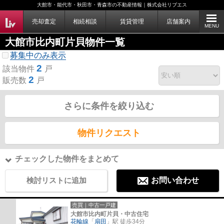
大館市・能代市・秋田市・青森市の不動産情報｜株式会社リブエス
売却査定
相続相談
賃貸管理
店舗案内
MENU
大館市比内町片貝物件一覧
募集中のみ表示
2
該当物件
戸
2
販売数
戸
さらに条件を絞り込む
物件リクエスト
チェックした物件をまとめて
検討リストに追加
お問い合わせ
売買｜中古一戸建
大館市比内町片貝・中古住宅
花輪線
「
扇田
」駅 徒歩34分