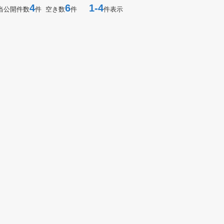
4
6
1-4
当公開件数
件 空き数
件
件表示