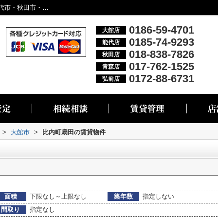
大館市比内町扇田の物件一覧｜大館市・能代市・秋田市・青森市・弘前市の不動産情報なら株式会社リブエス
0186-59-4701
大館店
0185-74-9293
能代店
018-838-7826
秋田店
017-762-1525
青森店
0172-88-6731
弘前店
>
大館市
>
比内町扇田の賃貸物件
面積
下限なし～上限なし
築年数
指定しない
間取り
指定なし