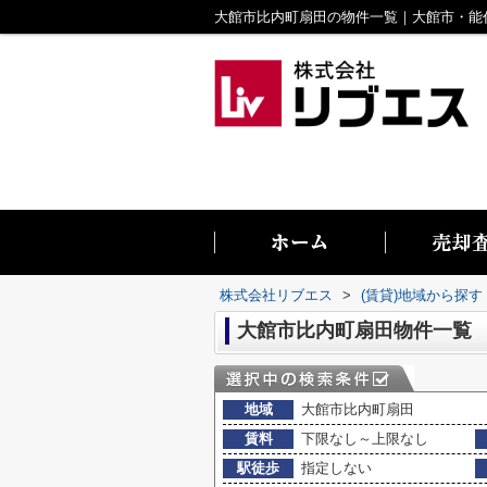
株式会社リブエス
>
(賃貸)地域から探す
大館市比内町扇田物件一覧
地域
大館市比内町扇田
賃料
下限なし～上限なし
駅徒歩
指定しない