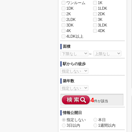
ワンルーム
1K
1DK
1LDK
2K
2DK
2LDK
3K
3DK
3LDK
4K
4DK
4LDK以上
面積
～
駅からの徒歩
築年数
4
件が該当
情報公開日
指定しない
本日
3日以内
1週間以内