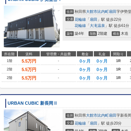
秋田県
大館市
比内町扇田
字伊勢
住所
交通
花輪線
「
扇田
」駅 徒歩22分
花輪線
「
大滝温泉
」駅 徒歩61分
築4年
2階建
木造
築年
階数
構造
所在階
賃料
管理費・共益費
敷金
礼金
間取り
5.5
万円
0ヶ月
0ヶ月
1階
-
1R
5.5
万円
0ヶ月
0ヶ月
2階
-
1R
5.5
万円
0ヶ月
0ヶ月
2階
-
1R
URBAN CUBIC 新長岡Ⅱ
秋田県
大館市
比内町扇田
字新長岡6
住所
交通
花輪線
「
扇田
」駅 徒歩20分