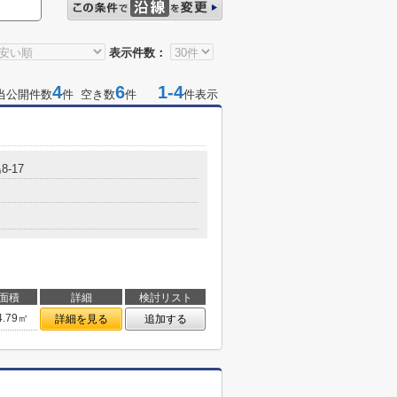
表示件数：
4
6
1-4
当公開件数
件 空き数
件
件表示
-17
面積
詳細
検討リスト
4.79㎡
詳細を見る
追加する