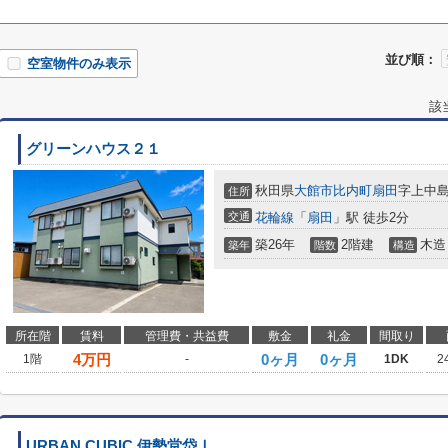
並び順：
空室物件のみ表示
該
グリーンハウス２１
秋田県
大館市
比内町扇田
字上中島8
住所
交通
花輪線
「
扇田
」駅 徒歩2分
築26年
2階建
木造
築年
階数
構造
所在階
賃料
管理費・共益費
敷金
礼金
間取り
4
万円
0ヶ月
0ヶ月
1階
-
1DK
2
URBAN CUBIC 伊勢堂岱Ⅰ