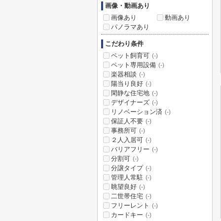
画像・動画あり
画像あり
動画あり
パノラマあり
こだわり条件
ペット飼育可
(-)
ペット専用設備
(-)
楽器相談
(-)
陽当り良好
(-)
閑静な住宅地
(-)
デザイナーズ
(-)
リノベーション済
(-)
保証人不要
(-)
事務所可
(-)
２人入居可
(-)
バリアフリー
(-)
分割可
(-)
分譲タイプ
(-)
管理人常駐
(-)
眺望良好
(-)
二世帯住宅
(-)
フリーレント
(-)
カードキー
(-)