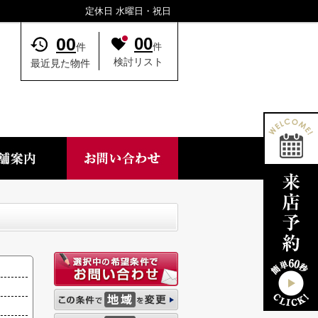
定休日 水曜日・祝日
00
00
件
件
検討リスト
最近見た物件