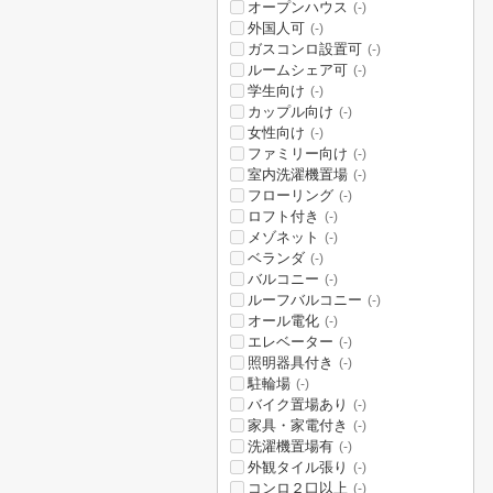
オープンハウス
(-)
外国人可
(-)
ガスコンロ設置可
(-)
ルームシェア可
(-)
学生向け
(-)
カップル向け
(-)
女性向け
(-)
ファミリー向け
(-)
室内洗濯機置場
(-)
フローリング
(-)
ロフト付き
(-)
メゾネット
(-)
ベランダ
(-)
バルコニー
(-)
ルーフバルコニー
(-)
オール電化
(-)
エレベーター
(-)
照明器具付き
(-)
駐輪場
(-)
バイク置場あり
(-)
家具・家電付き
(-)
洗濯機置場有
(-)
外観タイル張り
(-)
コンロ２口以上
(-)