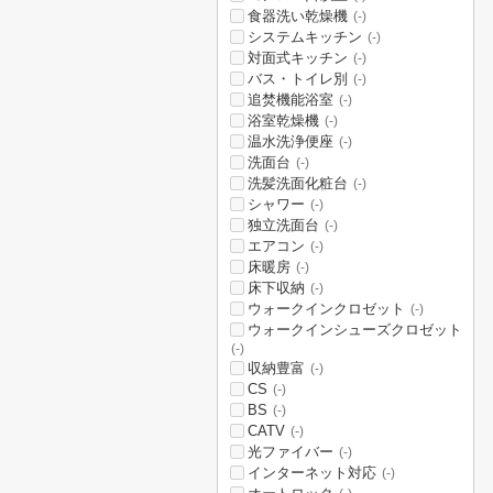
食器洗い乾燥機
(-)
システムキッチン
(-)
対面式キッチン
(-)
バス・トイレ別
(-)
追焚機能浴室
(-)
浴室乾燥機
(-)
温水洗浄便座
(-)
洗面台
(-)
洗髪洗面化粧台
(-)
シャワー
(-)
独立洗面台
(-)
エアコン
(-)
床暖房
(-)
床下収納
(-)
ウォークインクロゼット
(-)
ウォークインシューズクロゼット
(-)
収納豊富
(-)
CS
(-)
BS
(-)
CATV
(-)
光ファイバー
(-)
インターネット対応
(-)