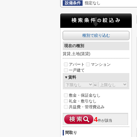
設備条件
指定なし
種別で絞り込む
現在の種別
賃貸,土地(賃貸)
アパート
マンション
一戸建て
▼賃料
～
敷金・保証金なし
礼金・敷引なし
共益費・管理費込み
4
件が該当
間取り