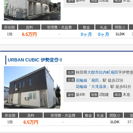
築4年
2階建
木造
築年
階数
構造
所在階
賃料
管理費・共益費
敷金
礼金
間取り
6.5
万円
0ヶ月
0ヶ月
1階
-
1LDK
URBAN CUBIC 伊勢堂岱Ⅱ
秋田県
大館市
比内町扇田
字伊勢堂
住所
交通
花輪線
「
扇田
」駅 徒歩22分
花輪線
「
大滝温泉
」駅 徒歩61分
築4年
2階建
木造
築年
階数
構造
所在階
賃料
管理費・共益費
敷金
礼金
間取り
6.5
万円
1階
-
1LDK
37