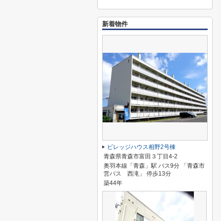
新着物件
ビレッジハウス相野2号棟
青森県青森市富田３丁目4-2
奥羽本線「青森」駅 バス9分 「青森市
営バス 西滝」 停歩13分
築44年