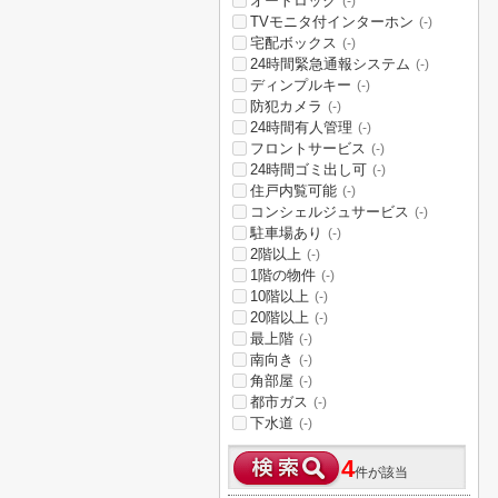
オートロック
(-)
TVモニタ付インターホン
(-)
宅配ボックス
(-)
24時間緊急通報システム
(-)
ディンプルキー
(-)
防犯カメラ
(-)
24時間有人管理
(-)
フロントサービス
(-)
24時間ゴミ出し可
(-)
住戸内覧可能
(-)
コンシェルジュサービス
(-)
駐車場あり
(-)
2階以上
(-)
1階の物件
(-)
10階以上
(-)
20階以上
(-)
最上階
(-)
南向き
(-)
角部屋
(-)
都市ガス
(-)
下水道
(-)
4
件が該当