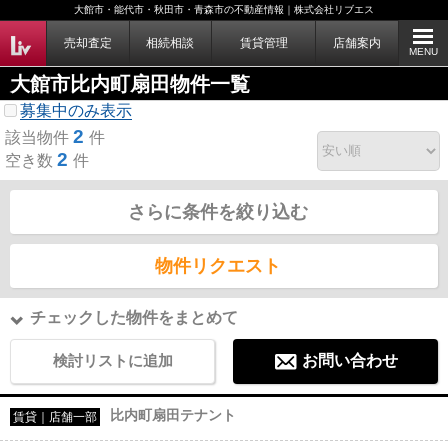
大館市・能代市・秋田市・青森市の不動産情報｜株式会社リブエス
売却査定
相続相談
賃貸管理
店舗案内
MENU
大館市比内町扇田物件一覧
募集中のみ表示
2
該当物件
件
2
空き数
件
さらに条件を絞り込む
物件リクエスト
チェックした物件をまとめて
検討リストに追加
お問い合わせ
比内町扇田テナント
賃貸｜店舗一部