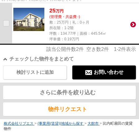
25
万
円
(管理費・共益費 -)
敷：25万円｜礼：0ヶ月
所在階：1-2階
坪数：134.77坪｜面積：445.54㎡
坪単価：
0.19
万円
該当公開件数
2
件 空き数
2
件
1-2
件表示
チェックした物件をまとめて
検討リストに追加
お問い合わせ
さらに条件を絞り込む
物件リクエスト
株式会社リブエス
>
(事業用(賃貸))地域から探す
>
大館市
>
比内町扇田の賃貸
物件