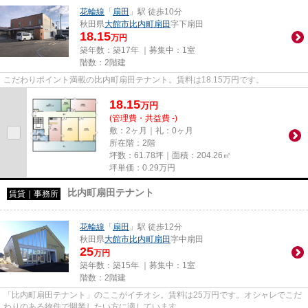
花輪線
「
扇田
」駅 徒歩10分
秋田県
大館市
比内町扇田
字下扇田
18.15
万円
築年数：築17年 ｜募集中：
1室
階数：2階建
こだわりポイント満載の比内町扇田テナント。賃料は18.15万円です。
18.15
万
円
(管理費・共益費 -)
敷：2ヶ月｜礼：0ヶ月
所在階：2階
坪数：61.78坪｜面積：204.26㎡
坪単価：
0.29
万円
比内町扇田テナント
賃貸｜事務所
花輪線
「
扇田
」駅 徒歩12分
秋田県
大館市
比内町扇田
字中扇田
25
万円
築年数：築15年 ｜募集中：
1室
階数：2階建
「比内町扇田テナント」のここがイチオシ。賃料は25万円です。オシャレでこだ
わりのある物件で開業したい方に適しています。