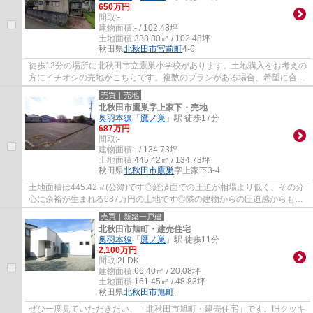
650万円
間取:
-
建物面積:
- / 102.48坪
土地面積:
338.80㎡ / 102.48坪
秋田県
北秋田市
宮前町
4-6
徒歩12分の場所に北秋田市立鷹巣小学校があります。土地購入をお考えの
方にイチオシの売地がこちらです。複数のプランがある場合、希望に合っ
た間取りが選べる建築条件付きです。住ま...
売買｜売地
北秋田市鷹巣字上家下・売地
奥羽本線
「
鷹ノ巣
」駅 徒歩17分
687万円
間取:
-
建物面積:
- / 134.73坪
土地面積:
445.42㎡ / 134.73坪
秋田県
北秋田市
鷹巣
字上家下3-4
土地面積は445.42㎡(公簿)です◎経済面での圧迫が相場より低く、その分
心に余裕が生まれる687万円の土地です◎隣の建物からの圧迫感からも解
放されるのが角地の特徴です◎建物を建てる際...
売買｜新築一戸建
北秋田市旭町・建売住宅
奥羽本線
「
鷹ノ巣
」駅 徒歩11分
2,100万円
間取:
2LDK
建物面積:
66.40㎡ / 20.08坪
土地面積:
161.45㎡ / 48.83坪
秋田県
北秋田市
旭町
ぜひ一度見ていただきたい、「北秋田市旭町・建売住宅」です。IHクッキ