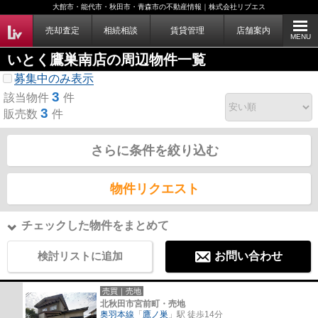
大館市・能代市・秋田市・青森市の不動産情報｜株式会社リブエス
売却査定
相続相談
賃貸管理
店舗案内
MENU
いとく鷹巣南店の周辺物件一覧
募集中のみ表示
3
該当物件
件
3
販売数
件
さらに条件を絞り込む
物件リクエスト
チェックした物件をまとめて
検討リストに追加
お問い合わせ
売買｜売地
北秋田市宮前町・売地
奥羽本線
「
鷹ノ巣
」駅 徒歩14分