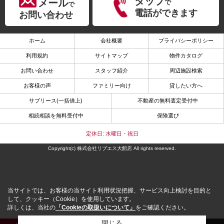
タップ
メール
で
で
電話ができます
お問い合わせ
ホーム
会社概要
プライバシーポリシー
利用規約
サイトマップ
物件カタログ
お問い合わせ
スタッフ紹介
周辺施設検索
お客様の声
ファミリー向け
貸したい方へ
サブリース(一括借上)
不動産の無料査定受付中
相続相談を無料受付中
保険選び
定休日: 水曜日・祝日
Copyright(c) 株式会社リブエス大館店 All rights reserved.
当サイトでは、お客様の当サイト利用状況把握、サービス向上検討を目的と
して、クッキー（Cookie）を使用しています。
詳しくは、当社の
「Cookieの取扱いについて」
をご確認ください。
閉じる