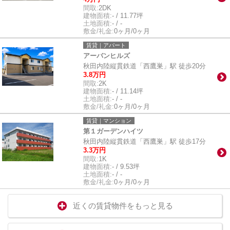
間取:
2DK
建物面積:
- / 11.77坪
土地面積:
- / -
敷金/礼金:
0ヶ月/0ヶ月
賃貸｜アパート
アーバンヒルズ
秋田内陸縦貫鉄道「西鷹巣」駅 徒歩20分
3.8万円
間取:
2K
建物面積:
- / 11.14坪
土地面積:
- / -
敷金/礼金:
0ヶ月/0ヶ月
賃貸｜マンション
第１ガーデンハイツ
秋田内陸縦貫鉄道「西鷹巣」駅 徒歩17分
3.3万円
間取:
1K
建物面積:
- / 9.53坪
土地面積:
- / -
敷金/礼金:
0ヶ月/0ヶ月
近くの賃貸物件をもっと見る