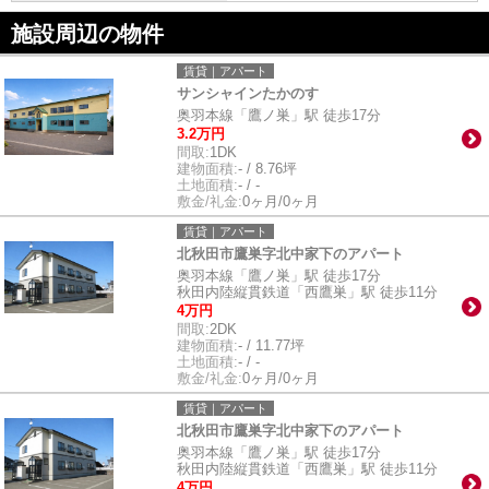
施設周辺の物件
賃貸｜アパート
サンシャインたかのす
奥羽本線「鷹ノ巣」駅 徒歩17分
3.2万円
間取:
1DK
建物面積:
- / 8.76坪
土地面積:
- / -
敷金/礼金:
0ヶ月/0ヶ月
賃貸｜アパート
北秋田市鷹巣字北中家下のアパート
奥羽本線「鷹ノ巣」駅 徒歩17分
秋田内陸縦貫鉄道「西鷹巣」駅 徒歩11分
4万円
間取:
2DK
建物面積:
- / 11.77坪
土地面積:
- / -
敷金/礼金:
0ヶ月/0ヶ月
賃貸｜アパート
北秋田市鷹巣字北中家下のアパート
奥羽本線「鷹ノ巣」駅 徒歩17分
秋田内陸縦貫鉄道「西鷹巣」駅 徒歩11分
4万円