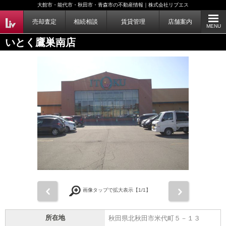
大館市・能代市・秋田市・青森市の不動産情報｜株式会社リブエス
売却査定
相続相談
賃貸管理
店舗案内
MENU
いとく鷹巣南店
前
次
画像タップで拡大表示【
1
/1】
所在地
秋田県北秋田市米代町５－１３