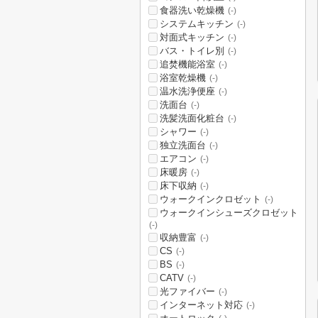
食器洗い乾燥機
(-)
システムキッチン
(-)
対面式キッチン
(-)
バス・トイレ別
(-)
追焚機能浴室
(-)
浴室乾燥機
(-)
温水洗浄便座
(-)
洗面台
(-)
洗髪洗面化粧台
(-)
シャワー
(-)
独立洗面台
(-)
エアコン
(-)
床暖房
(-)
床下収納
(-)
ウォークインクロゼット
(-)
ウォークインシューズクロゼット
(-)
収納豊富
(-)
CS
(-)
BS
(-)
CATV
(-)
光ファイバー
(-)
インターネット対応
(-)