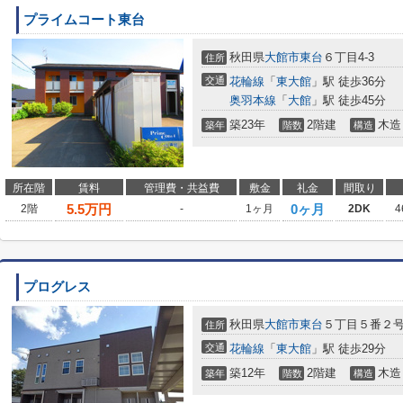
プライムコート東台
秋田県
大館市
東台
６丁目4-3
住所
交通
花輪線
「
東大館
」駅 徒歩36分
奥羽本線
「
大館
」駅 徒歩45分
築23年
2階建
木造
築年
階数
構造
所在階
賃料
管理費・共益費
敷金
礼金
間取り
5.5
万円
0ヶ月
2階
-
1ヶ月
2DK
4
プログレス
秋田県
大館市
東台
５丁目５番２
住所
交通
花輪線
「
東大館
」駅 徒歩29分
築12年
2階建
木造
築年
階数
構造