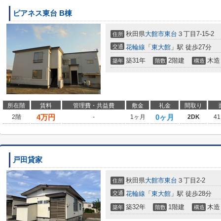
ピアネス東台 B棟
秋田県
大館市
東台
３丁目7-15-2
住所
交通
花輪線
「
東大館
」駅 徒歩27分
築31年
2階建
木造
築年
階数
構造
所在階
賃料
管理費・共益費
敷金
礼金
間取り
4
万円
0ヶ月
2階
-
1ヶ月
2DK
41
戸田貸家
秋田県
大館市
東台
３丁目2-2
住所
交通
花輪線
「
東大館
」駅 徒歩28分
築32年
1階建
木造
築年
階数
構造