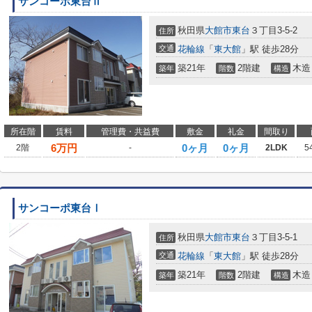
サンコーポ東台Ⅱ
秋田県
大館市
東台
３丁目3-5-2
住所
交通
花輪線
「
東大館
」駅 徒歩28分
築21年
2階建
木造
築年
階数
構造
所在階
賃料
管理費・共益費
敷金
礼金
間取り
6
万円
0ヶ月
0ヶ月
2階
-
2LDK
5
サンコーポ東台Ⅰ
秋田県
大館市
東台
３丁目3-5-1
住所
交通
花輪線
「
東大館
」駅 徒歩28分
築21年
2階建
木造
築年
階数
構造