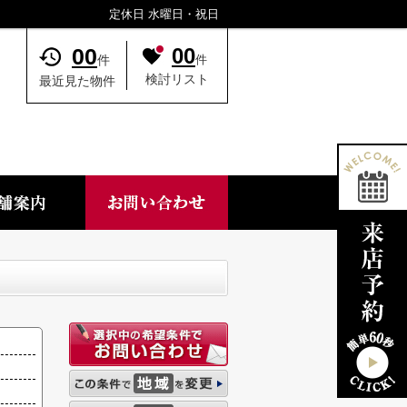
定休日 水曜日・祝日
00
00
件
件
検討リスト
最近見た物件