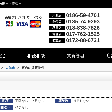
大館市東台の物件一覧｜大館市・能代市・秋田市・青森市・弘前市の不動産情報なら株式会社リブエス
0186-59-4701
大館店
0185-74-9293
能代店
018-838-7826
秋田店
017-762-1525
青森店
0172-88-6731
弘前店
>
大館市
>
東台の賃貸物件
面積
下限なし～上限なし
築年数
指定しない
間取り
指定なし