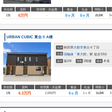
所在階
賃料
管理費・共益費
敷金
礼金
間取り
6
万円
0ヶ月
0ヶ月
1階
-
2LDK
5
URBAN CUBIC 東台Ⅱ A棟
秋田県
大館市
東台
６丁目
住所
交通
花輪線
「
東大館
」駅 徒歩33分
築2年
2階建
木造
築年
階数
構造
所在階
賃料
管理費・共益費
敷金
礼金
間取り
6.3
万円
0ヶ月
1階
2,000円
1ヶ月
1LDK
3