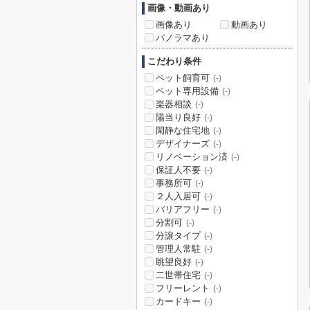
画像・動画あり
画像あり
動画あり
パノラマあり
こだわり条件
ペット飼育可
(-)
ペット専用設備
(-)
楽器相談
(-)
陽当り良好
(-)
閑静な住宅地
(-)
デザイナーズ
(-)
リノベーション済
(-)
保証人不要
(-)
事務所可
(-)
２人入居可
(-)
バリアフリー
(-)
分割可
(-)
分譲タイプ
(-)
管理人常駐
(-)
眺望良好
(-)
二世帯住宅
(-)
フリーレント
(-)
カードキー
(-)