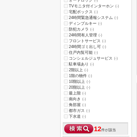
オートロック
(-)
TVモニタ付インターホン
(-)
宅配ボックス
(-)
24時間緊急通報システム
(-)
ディンプルキー
(-)
防犯カメラ
(-)
24時間有人管理
(-)
フロントサービス
(-)
24時間ゴミ出し可
(-)
住戸内覧可能
(-)
コンシェルジュサービス
(-)
駐車場あり
(-)
2階以上
(-)
1階の物件
(-)
10階以上
(-)
20階以上
(-)
最上階
(-)
南向き
(-)
角部屋
(-)
都市ガス
(-)
下水道
(-)
12
件が該当