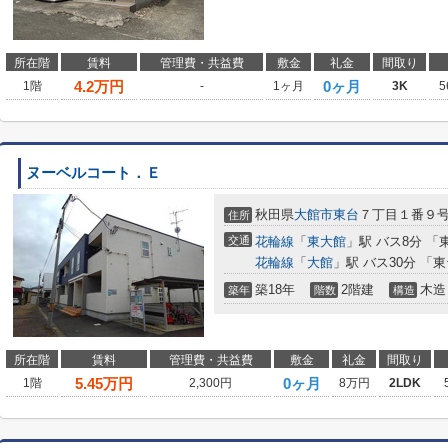
所在階
賃料
管理費・共益費
敷金
礼金
間取り
4.2
万円
0ヶ月
1階
-
1ヶ月
3K
5
ヌーベルコート．Ｅ
秋田県
大館市
東台
７丁目１番９
住所
交通
花輪線
「
東大館
」駅 バス8分 「
花輪線
「
大館
」駅 バス30分 「
築18年
2階建
木造
築年
階数
構造
所在階
賃料
管理費・共益費
敷金
礼金
間取り
5.45
万円
0ヶ月
1階
2,300円
8万円
2LDK