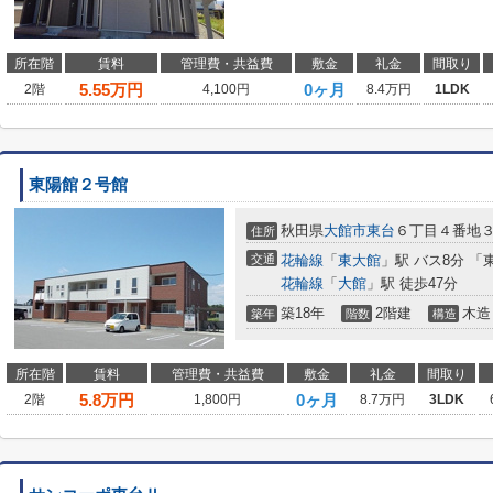
所在階
賃料
管理費・共益費
敷金
礼金
間取り
5.55
万円
0ヶ月
2階
4,100円
8.4万円
1LDK
東陽館２号館
秋田県
大館市
東台
６丁目４番地
住所
交通
花輪線
「
東大館
」駅 バス8分 「
花輪線
「
大館
」駅 徒歩47分
築18年
2階建
木造
築年
階数
構造
所在階
賃料
管理費・共益費
敷金
礼金
間取り
5.8
万円
0ヶ月
2階
1,800円
8.7万円
3LDK