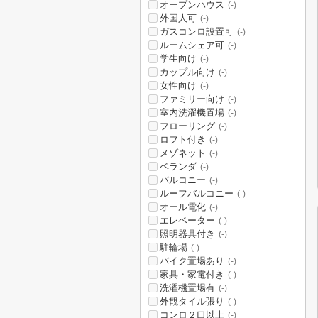
オープンハウス
(-)
外国人可
(-)
ガスコンロ設置可
(-)
ルームシェア可
(-)
学生向け
(-)
カップル向け
(-)
女性向け
(-)
ファミリー向け
(-)
室内洗濯機置場
(-)
フローリング
(-)
ロフト付き
(-)
メゾネット
(-)
ベランダ
(-)
バルコニー
(-)
ルーフバルコニー
(-)
オール電化
(-)
エレベーター
(-)
照明器具付き
(-)
駐輪場
(-)
バイク置場あり
(-)
家具・家電付き
(-)
洗濯機置場有
(-)
外観タイル張り
(-)
コンロ２口以上
(-)