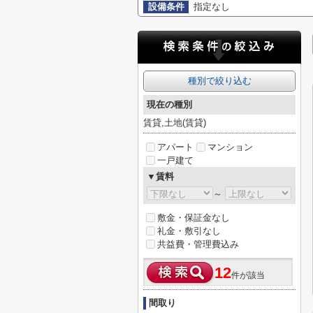
設備条件
指定なし
種別で絞り込む
現在の種別
賃貸,土地(賃貸)
アパート
マンション
一戸建て
▼賃料
～
敷金・保証金なし
礼金・敷引なし
共益費・管理費込み
12
件が該当
間取り