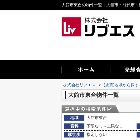
株式会社リブエス
>
(賃貸)地域から探す
大館市東台物件一覧
地域
大館市東台
賃料
下限なし～上限なし
駅徒歩
指定しない