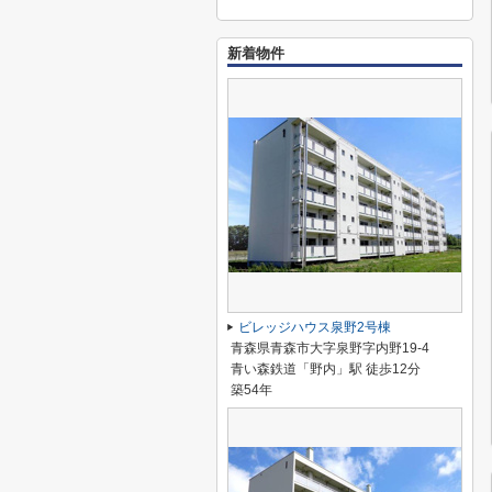
新着物件
ビレッジハウス泉野2号棟
青森県青森市大字泉野字内野19-4
青い森鉄道「野内」駅 徒歩12分
築54年