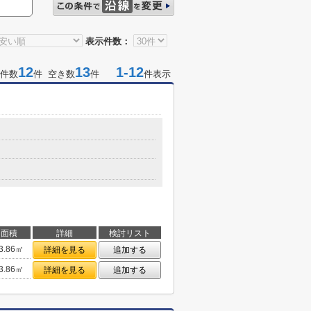
表示件数：
12
13
1-12
件数
件 空き数
件
件表示
面積
詳細
検討リスト
3.86㎡
詳細を見る
追加する
3.86㎡
詳細を見る
追加する