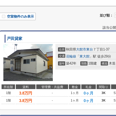
並び順：
空室物件のみ表示
該当公開
戸田貸家
秋田県
大館市
東台
７丁目1-37
住所
交通
花輪線
「
東大館
」駅 徒歩29分
築42年
1階建
木造
築年
階数
構造
所在階
賃料
管理費・共益費
敷金
礼金
間取り
3.8
万円
0ヶ月
1階
-
1ヶ月
3K
5
3.8
万円
0ヶ月
1階
-
1ヶ月
3K
5