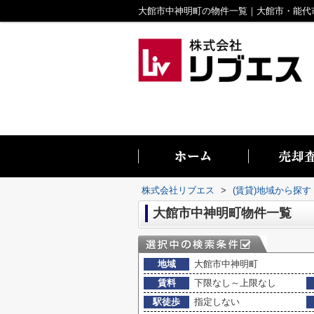
株式会社リブエス
>
(賃貸)地域から探す
大館市中神明町物件一覧
地域
大館市中神明町
賃料
下限なし～上限なし
駅徒歩
指定しない