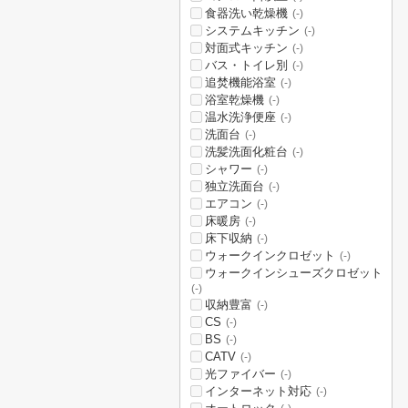
食器洗い乾燥機
(-)
システムキッチン
(-)
対面式キッチン
(-)
バス・トイレ別
(-)
追焚機能浴室
(-)
浴室乾燥機
(-)
温水洗浄便座
(-)
洗面台
(-)
洗髪洗面化粧台
(-)
シャワー
(-)
独立洗面台
(-)
エアコン
(-)
床暖房
(-)
床下収納
(-)
ウォークインクロゼット
(-)
ウォークインシューズクロゼット
(-)
収納豊富
(-)
CS
(-)
BS
(-)
CATV
(-)
光ファイバー
(-)
インターネット対応
(-)