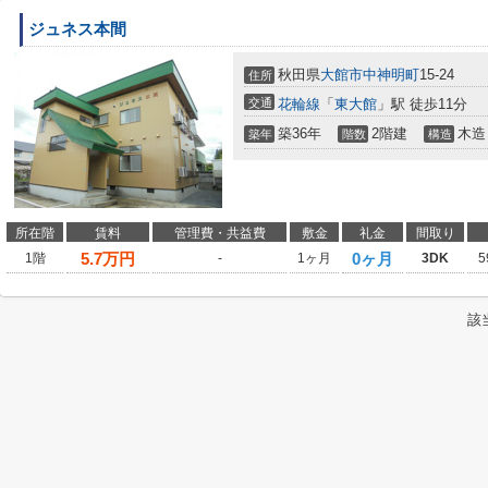
ジュネス本間
秋田県
大館市
中神明町
15-24
住所
交通
花輪線
「
東大館
」駅 徒歩11分
築36年
2階建
木造
築年
階数
構造
所在階
賃料
管理費・共益費
敷金
礼金
間取り
5.7
万円
0ヶ月
1階
-
1ヶ月
3DK
5
該