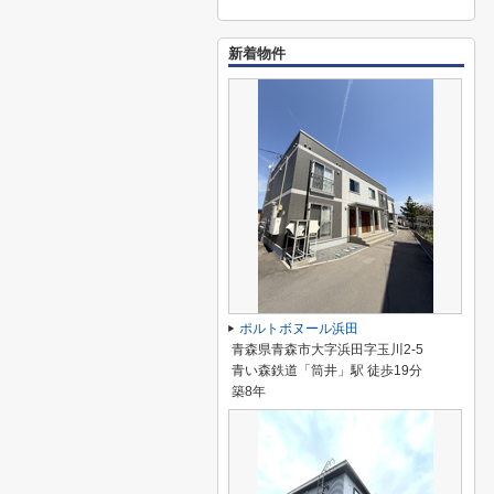
新着物件
ポルトボヌール浜田
青森県青森市大字浜田字玉川2-5
青い森鉄道「筒井」駅 徒歩19分
築8年