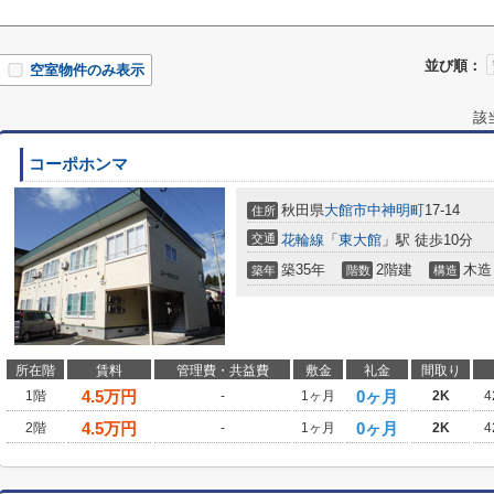
並び順：
空室物件のみ表示
該
コーポホンマ
秋田県
大館市
中神明町
17-14
住所
交通
花輪線
「
東大館
」駅 徒歩10分
築35年
2階建
木造
築年
階数
構造
所在階
賃料
管理費・共益費
敷金
礼金
間取り
4.5
万円
0ヶ月
1階
-
1ヶ月
2K
4
4.5
万円
0ヶ月
2階
-
1ヶ月
2K
4