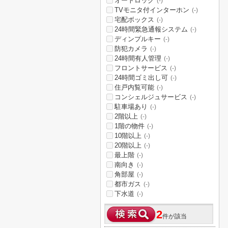
オートロック
(-)
TVモニタ付インターホン
(-)
宅配ボックス
(-)
24時間緊急通報システム
(-)
ディンプルキー
(-)
防犯カメラ
(-)
24時間有人管理
(-)
フロントサービス
(-)
24時間ゴミ出し可
(-)
住戸内覧可能
(-)
コンシェルジュサービス
(-)
駐車場あり
(-)
2階以上
(-)
1階の物件
(-)
10階以上
(-)
20階以上
(-)
最上階
(-)
南向き
(-)
角部屋
(-)
都市ガス
(-)
下水道
(-)
2
件が該当