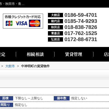
大館市中神明町の物件一覧｜大館市・能代市・秋田市・青森市・弘前市の不動産情報なら株式会社リブエス
0186-59-4701
大館店
0185-74-9293
能代店
018-838-7826
秋田店
017-762-1525
青森店
0172-88-6731
弘前店
>
大館市
>
中神明町の賃貸物件
面積
下限なし～上限なし
築年数
指定しない
間取り
指定なし