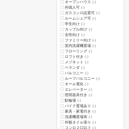
オープンハウス
(-)
外国人可
(-)
ガスコンロ設置可
(-)
ルームシェア可
(-)
学生向け
(-)
カップル向け
(-)
女性向け
(-)
ファミリー向け
(-)
室内洗濯機置場
(-)
フローリング
(-)
ロフト付き
(-)
メゾネット
(-)
ベランダ
(-)
バルコニー
(-)
ルーフバルコニー
(-)
オール電化
(-)
エレベーター
(-)
照明器具付き
(-)
駐輪場
(-)
バイク置場あり
(-)
家具・家電付き
(-)
洗濯機置場有
(-)
外観タイル張り
(-)
コンロ２口以上
(-)