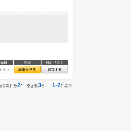
面積
詳細
検討リスト
9.30㎡
詳細を見る
追加する
2
3
1-2
当公開件数
件 空き数
件
件表示