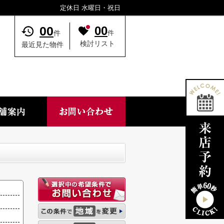
定休日 水曜日・祝日
00
00
件
件
検討リスト
最近見た物件