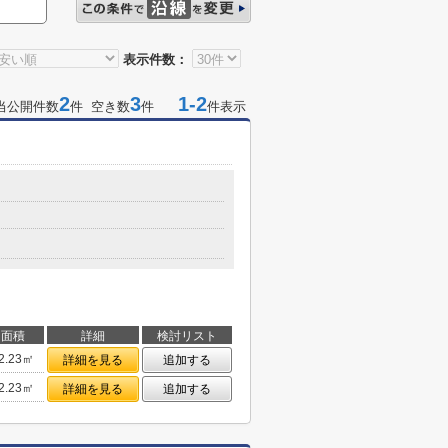
表示件数：
2
3
1-2
当公開件数
件 空き数
件
件表示
面積
詳細
検討リスト
2.23㎡
詳細を見る
追加する
2.23㎡
詳細を見る
追加する