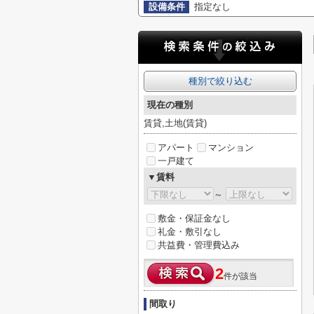
設備条件
指定なし
種別で絞り込む
現在の種別
賃貸,土地(賃貸)
アパート
マンション
一戸建て
▼賃料
～
敷金・保証金なし
礼金・敷引なし
共益費・管理費込み
2
件が該当
間取り