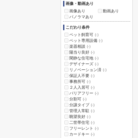
画像・動画あり
画像あり
動画あり
パノラマあり
こだわり条件
ペット飼育可
(-)
ペット専用設備
(-)
楽器相談
(-)
陽当り良好
(-)
閑静な住宅地
(-)
デザイナーズ
(-)
リノベーション済
(-)
保証人不要
(-)
事務所可
(-)
２人入居可
(-)
バリアフリー
(-)
分割可
(-)
分譲タイプ
(-)
管理人常駐
(-)
眺望良好
(-)
二世帯住宅
(-)
フリーレント
(-)
カードキー
(-)