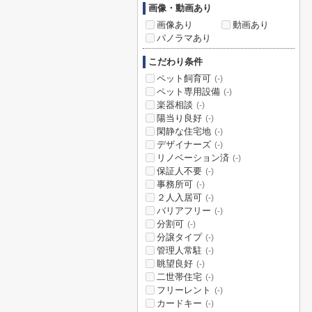
画像・動画あり
画像あり
動画あり
パノラマあり
こだわり条件
ペット飼育可
(-)
ペット専用設備
(-)
楽器相談
(-)
陽当り良好
(-)
閑静な住宅地
(-)
デザイナーズ
(-)
リノベーション済
(-)
保証人不要
(-)
事務所可
(-)
２人入居可
(-)
バリアフリー
(-)
分割可
(-)
分譲タイプ
(-)
管理人常駐
(-)
眺望良好
(-)
二世帯住宅
(-)
フリーレント
(-)
カードキー
(-)