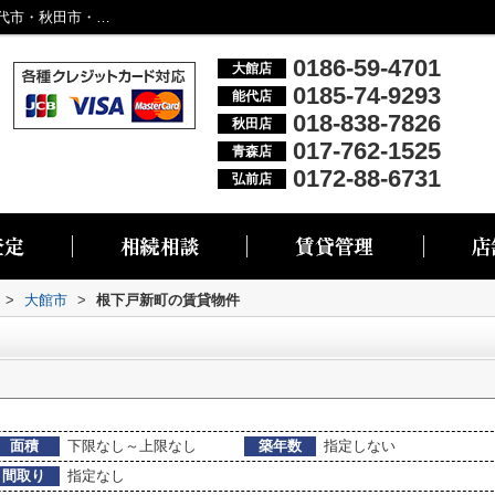
大館市根下戸新町の物件一覧｜大館市・能代市・秋田市・青森市・弘前市の不動産情報なら株式会社リブエス
0186-59-4701
大館店
0185-74-9293
能代店
018-838-7826
秋田店
017-762-1525
青森店
0172-88-6731
弘前店
>
大館市
>
根下戸新町の賃貸物件
面積
下限なし～上限なし
築年数
指定しない
間取り
指定なし