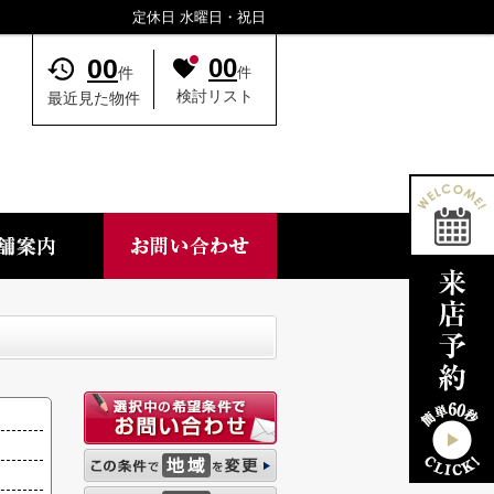
定休日 水曜日・祝日
00
00
件
件
検討リスト
最近見た物件