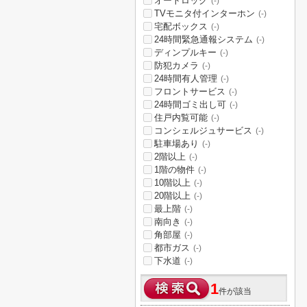
オートロック
(-)
TVモニタ付インターホン
(-)
宅配ボックス
(-)
24時間緊急通報システム
(-)
ディンプルキー
(-)
防犯カメラ
(-)
24時間有人管理
(-)
フロントサービス
(-)
24時間ゴミ出し可
(-)
住戸内覧可能
(-)
コンシェルジュサービス
(-)
駐車場あり
(-)
2階以上
(-)
1階の物件
(-)
10階以上
(-)
20階以上
(-)
最上階
(-)
南向き
(-)
角部屋
(-)
都市ガス
(-)
下水道
(-)
1
件が該当