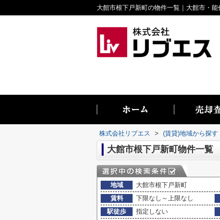
株式会社リブエス
>
(賃貸)地域から探す
大館市根下戸新町物件一覧
地域
大館市根下戸新町
賃料
下限なし～上限なし
駅徒歩
指定しない