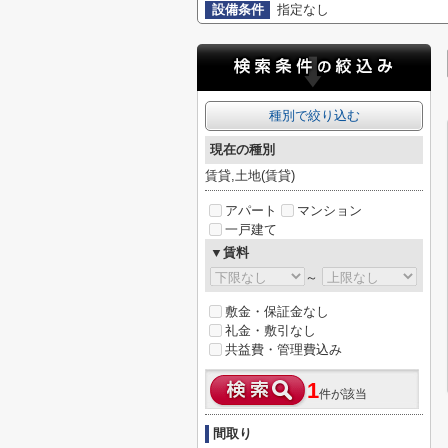
設備条件
指定なし
種別で絞り込む
現在の種別
賃貸,土地(賃貸)
アパート
マンション
一戸建て
▼賃料
～
敷金・保証金なし
礼金・敷引なし
共益費・管理費込み
1
件が該当
間取り