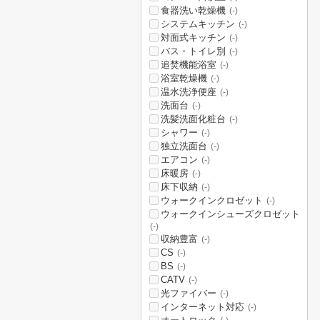
食器洗い乾燥機
(-)
システムキッチン
(-)
対面式キッチン
(-)
バス・トイレ別
(-)
追焚機能浴室
(-)
浴室乾燥機
(-)
温水洗浄便座
(-)
洗面台
(-)
洗髪洗面化粧台
(-)
シャワー
(-)
独立洗面台
(-)
エアコン
(-)
床暖房
(-)
床下収納
(-)
ウォークインクロゼット
(-)
ウォークインシューズクロゼット
(-)
収納豊富
(-)
CS
(-)
BS
(-)
CATV
(-)
光ファイバー
(-)
インターネット対応
(-)