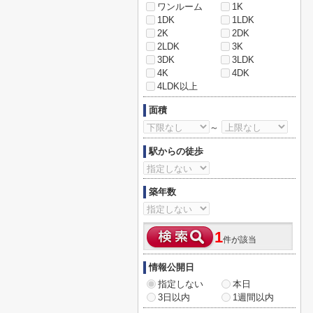
ワンルーム
1K
1DK
1LDK
2K
2DK
2LDK
3K
3DK
3LDK
4K
4DK
4LDK以上
面積
～
駅からの徒歩
築年数
1
件が該当
情報公開日
指定しない
本日
3日以内
1週間以内