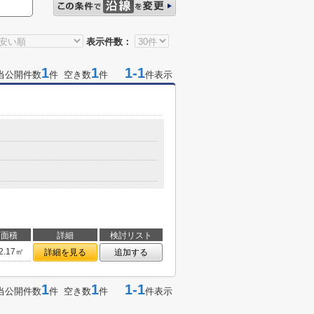
表示件数：
1
1
1-1
当公開件数
件 空き数
件
件表示
面積
詳細
検討リスト
2.17㎡
詳細を見る
追加する
1
1
1-1
当公開件数
件 空き数
件
件表示