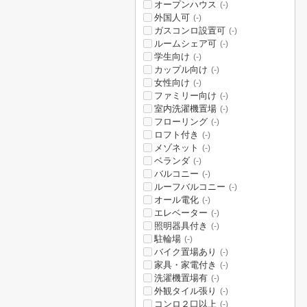
オープンハウス
(-)
外国人可
(-)
ガスコンロ設置可
(-)
ルームシェア可
(-)
学生向け
(-)
カップル向け
(-)
女性向け
(-)
ファミリー向け
(-)
室内洗濯機置場
(-)
フローリング
(-)
ロフト付き
(-)
メゾネット
(-)
ベランダ
(-)
バルコニー
(-)
ルーフバルコニー
(-)
オール電化
(-)
エレベーター
(-)
照明器具付き
(-)
駐輪場
(-)
バイク置場あり
(-)
家具・家電付き
(-)
洗濯機置場有
(-)
外観タイル張り
(-)
コンロ２口以上
(-)