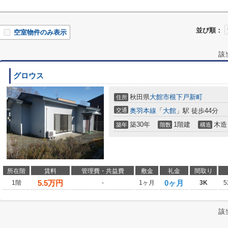
並び順：
空室物件のみ表示
該
グロウス
秋田県
大館市
根下戸新町
住所
交通
奥羽本線
「
大館
」駅 徒歩44分
築30年
1階建
木造
築年
階数
構造
所在階
賃料
管理費・共益費
敷金
礼金
間取り
5.5
万円
0ヶ月
1階
-
1ヶ月
3K
5
該