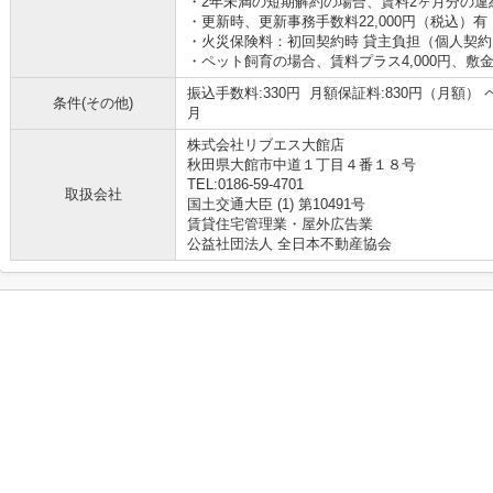
・2年未満の短期解約の場合、賃料2ヶ月分の違
・更新時、更新事務手数料22,000円（税込）有
・火災保険料：初回契約時 貸主負担（個人契約
・ペット飼育の場合、賃料プラス4,000円、敷
振込手数料:330円 月額保証料:830円（月額） 
条件(その他)
月
株式会社リブエス大館店
秋田県大館市中道１丁目４番１８号
TEL:0186-59-4701
取扱会社
国土交通大臣 (1) 第10491号
賃貸住宅管理業・屋外広告業
公益社団法人 全日本不動産協会