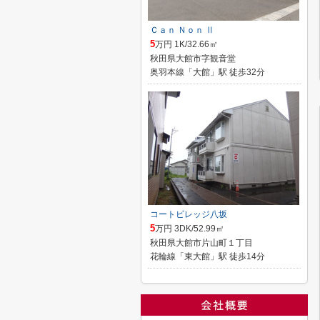
Ｃａｎ Ｎｏｎ Ⅱ
5
万円 1K/32.66㎡
秋田県大館市字観音堂
奥羽本線「大館」駅 徒歩32分
コートビレッジ八坂
5
万円 3DK/52.99㎡
秋田県大館市片山町１丁目
花輪線「東大館」駅 徒歩14分