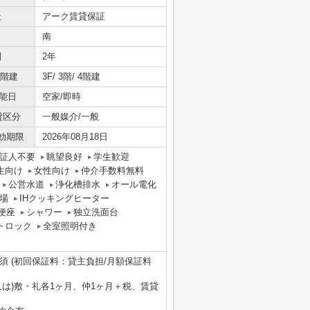
社
アーク賃貸保証
南
間
2年
/階建
3F/ 3階/ 4階建
能日
空家/即時
貸区分
一般媒介/一般
効期限
2026年08月18日
証人不要
眺望良好
学生歓迎
生向け
女性向け
仲介手数料無料
公営水道
浄化槽排水
オール電化
場
IHクッキングヒーター
便座
シャワー
独立洗面台
トロック
全室照明付き
須 (初回保証料：貸主負担/月額保証料
は)敷・礼各1ヶ月、仲1ヶ月＋税、賃貸