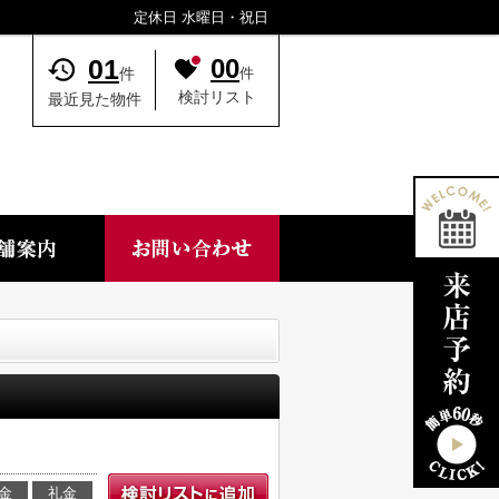
定休日 水曜日・祝日
01
00
件
件
検討リスト
最近見た物件
金
礼金