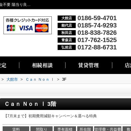
Ｃａｎ Ｎｏｎ Ⅰ3F｜システムキッチン 礼金不要 陽当り良好 ペット相談 オール電化｜大館市・能代市・秋田市・青森市・弘前市の不動産情報なら株式会社リブエス
0186-59-4701
大館店
0185-74-9293
能代店
018-838-7826
秋田店
017-762-1525
青森店
0172-88-6731
弘前店
>
大館市
>
Ｃａｎ Ｎｏｎ Ⅰ
>
3F
Ｃａｎ Ｎｏｎ Ⅰ 3階
【7月末まで】初期費用減額キャンペーン＆選べる特典
賃料
間取り
専有面積
所在階
管理費・共益費
敷