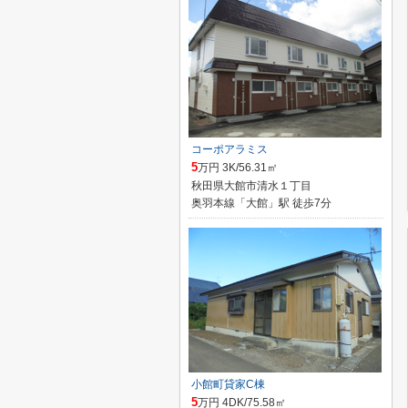
コーポアラミス
5
万円 3K/56.31㎡
秋田県大館市清水１丁目
奥羽本線「大館」駅 徒歩7分
小館町貸家C棟
5
万円 4DK/75.58㎡