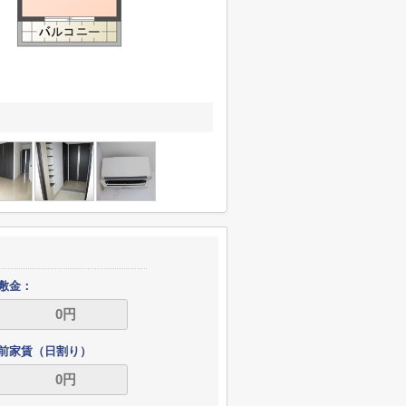
敷金：
前家賃（日割り）