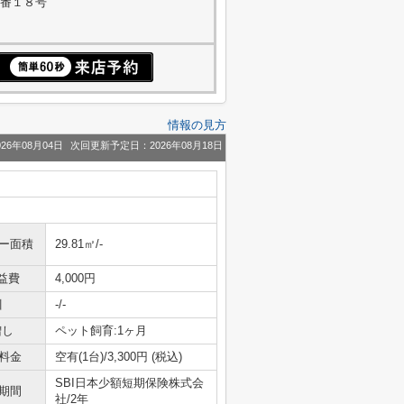
４番１８号
情報の見方
26年08月04日
次回更新予定日：2026年08月18日
ニー面積
29.81㎡/-
益費
4,000円
引
-/-
増し
ペット飼育:1ヶ月
料金
空有(1台)/3,300円 (税込)
SBI日本少額短期保険株式会
期間
社/2年