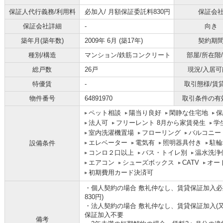
保証人代行義務/利用料
必加入/
月額保証委託料830円
保証会
保証会社詳細
-
向き
築年月(築年数)
2009年 6月 (築17年)
契約期
種別/構造
マンション/鉄筋コンクリート
部屋/所在階
総戸数
26戸
現況/入居可
特優賃
-
取引態様/賃
物件番号
64891970
取引条件の有
ペット相談
陽当り良好
閑静な住宅地
保
法人可
フリーレント 8月から家賃発生
学
室内洗濯機置場
フローリング
バルコニー
エレベーター
電気有
照明器具付き
駐輪
設備条件
コンロ２口以上
バス・トイレ別
温水洗浄
エアコン
シューズボックス
CATV
オー
初期費用カード決済可
・個人契約の場合 敷礼仲なし、賃貸保証加入必
830円)
・法人契約の場合 敷礼仲なし、賃貸保証加入(又
保証加入不要
備考