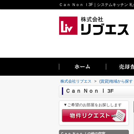
株式会社リブエス
>
(賃貸)地域から探す
Ｃａｎ Ｎｏｎ Ⅰ 3F
▼ご希望のお部屋をお探しします
Ｃａｎ Ｎｏｎ Ⅰ
の他の空室