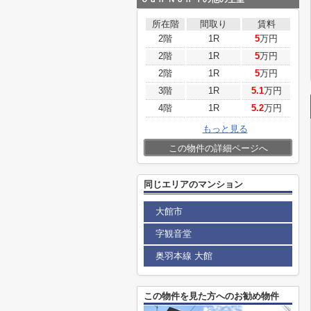
所在階
間取り
賃料
2階
1R
5
万円
2階
1R
5
万円
2階
1R
5
万円
3階
1R
5.1
万円
4階
1R
5.2
万円
もっと見る
この物件の詳細ページへ
同じエリアのマンション
大館市
字観音堂
奥羽本線 大館
この物件を見た方へのお勧め物件