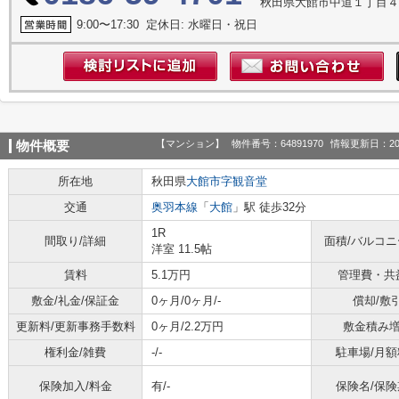
秋田県大館市中道１丁目
9:00〜17:30 定休日: 水曜日・祝日
【マンション】
物件番号：64891970
情報更新日：20
物件概要
所在地
秋田県
大館市
字観音堂
交通
奥羽本線
「
大館
」駅 徒歩32分
1R
間取り/詳細
面積/バルコ
洋室 11.5帖
賃料
5.1万円
管理費・共
敷金/礼金/保証金
0ヶ月/0ヶ月/-
償却/敷
更新料/更新事務手数料
0ヶ月/2.2万円
敷金積み
権利金/雑費
-/-
駐車場/月額
保険加入/料金
有/-
保険名/保険