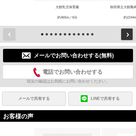
大館乳児保育園
秋田県立大館鳳
約465m／6分
約2244
前
メールでお問い合わせする(無料)
電話でお問い合わせする
現況の確認はお気軽にお問い合わせください。
メールで共有する
LINEで共有する
お客様の声