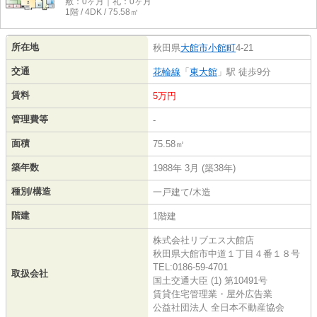
敷：0ヶ月｜礼：0ヶ月
1階 / 4DK / 75.58㎡
所在地
秋田県
大館市
小館町
4-21
交通
花輪線
「
東大館
」駅 徒歩9分
賃料
5万円
管理費等
-
面積
75.58㎡
築年数
1988年 3月 (築38年)
種別/構造
一戸建て/木造
階建
1階建
株式会社リブエス大館店
秋田県大館市中道１丁目４番１８号
TEL:0186-59-4701
取扱会社
国土交通大臣 (1) 第10491号
賃貸住宅管理業・屋外広告業
公益社団法人 全日本不動産協会