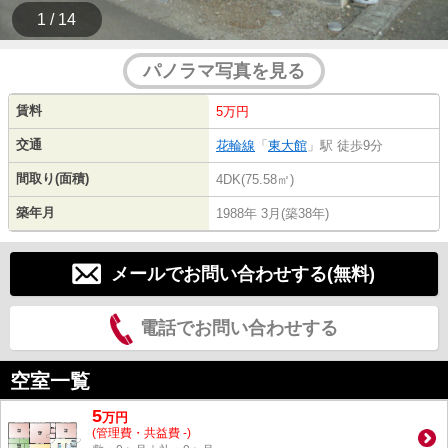
1 / 14
パノラマ写真を見る
賃料
5万円
交通
花輪線
「
東大館
」駅 徒歩9分
間取り(面積)
4DK(75.58㎡)
築年月
1988年 3月(築38年)
メールでお問い合わせする(無料)
電話でお問い合わせする
空室一覧
5
万
円
(管理費・共益費 -)