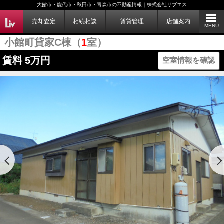
大館市・能代市・秋田市・青森市の不動産情報｜株式会社リブエス
売却査定
相続相談
賃貸管理
店舗案内
MENU
小館町貸家C棟（
1
室）
賃料
5万円
空室情報を確認