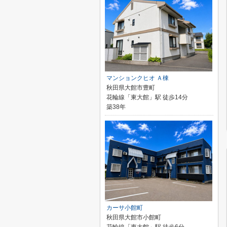
マンションクヒオ Ａ棟
秋田県大館市豊町
花輪線「東大館」駅 徒歩14分
築38年
カーサ小館町
秋田県大館市小館町