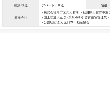
種別/構造
アパート / 木造
階建
株式会社リブエス大館店
秋田県大館市中道
国土交通大臣 (1) 第10491号 賃貸住宅管理
取扱会社
公益社団法人 全日本不動産協会