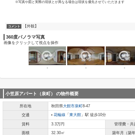
※写真や図と実際の現状とが異なる場合は現状を優先させていただきます
【外観】
コメント
360度パノラマ写真
画像をクリックして視点を操作
-
-
-
小笠原アパート（泉町）
の物件概要
所在地
秋田県
大館市
泉町
8-47
花輪線
「
東大館
」駅 徒歩10分
交通
賃料
3.3万円
管理費・共
面積
32.30㎡
築年月（築