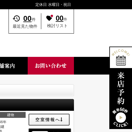
定休日 水曜日・祝日
00
00
件
件
検討リスト
最近見た物件
建物
空室情報へ
46年
階建
造