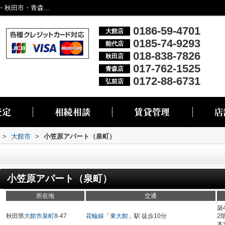
小笠原アパート（泉町）／大館市・能代市・秋田市・青森市・弘前市の不動産情報なら株式会社リブエス
0186-59-4701
大館店
0185-74-9293
能代店
018-838-7826
秋田店
017-762-1525
青森店
0172-88-6731
弘前店
>
大館市
>
小笠原アパート（泉町）
小笠原アパート（泉町）
所在地
交通
築
秋田県
大館市
泉町
8-47
花輪線
「
東大館
」駅 徒歩10分
2
木