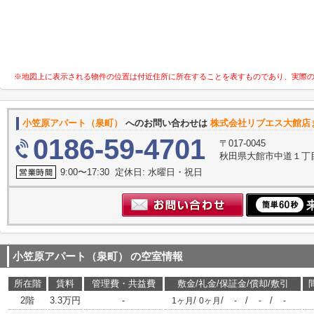
※地図上に表示される物件の位置は付近住所に所在することを表すものであり、実際
小笠原アパート（泉町）
へのお問い合わせは
株式会社リブエス大館店
0186-59-4701
〒017-0045
秋田県大館市中道１丁
9:00〜17:30 定休日: 水曜日・祝日
小笠原アパート（泉町）
の空室情報
所在階
賃料
管理費・共益費
敷金/礼金/保証金/償却/敷引
2階
3.3万円
-
/
/
/
/
1ヶ月
0ヶ月
-
-
-