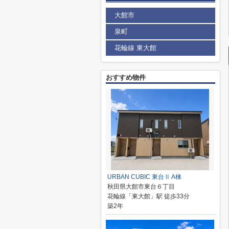
大館市
泉町
花輪線 東大館
おすすめ物件
URBAN CUBIC 東台Ⅱ A棟
秋田県大館市東台６丁目
花輪線「東大館」駅 徒歩33分
築2年