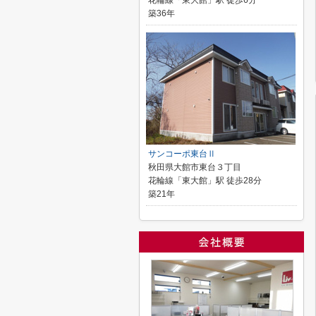
花輪線「東大館」駅 徒歩6分
築36年
サンコーポ東台Ⅱ
秋田県大館市東台３丁目
花輪線「東大館」駅 徒歩28分
築21年