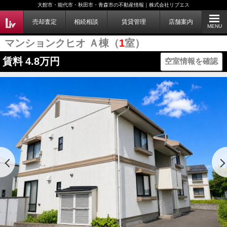
大館市・能代市・秋田市・青森市の不動産情報｜株式会社リブエス
売却査定
相続相談
賃貸管理
店舗案内
MENU
マンションクヒオ Ａ棟（
1
室）
賃料
4.8万円
空室情報を確認