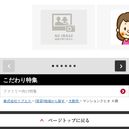
前
こだわり特集
ファミリー向け特集
株式会社リブエス
>
(賃貸)地域から探す
>
大館市
>
マンションクヒオ Ａ棟