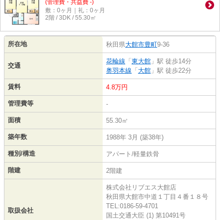
(管理費・共益費 -)
敷：0ヶ月｜礼：0ヶ月
2階 / 3DK / 55.30㎡
所在地
秋田県
大館市
豊町
9-36
花輪線
「
東大館
」駅 徒歩14分
交通
奥羽本線
「
大館
」駅 徒歩22分
賃料
4.8万円
管理費等
-
面積
55.30㎡
築年数
1988年 3月 (築38年)
種別/構造
アパート/軽量鉄骨
階建
2階建
株式会社リブエス大館店
秋田県大館市中道１丁目４番１８号
TEL:0186-59-4701
取扱会社
国土交通大臣 (1) 第10491号