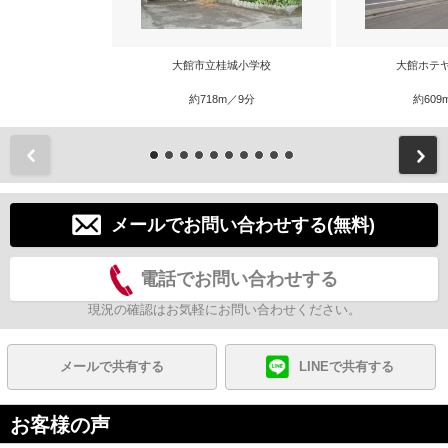
大館市立桂城小学校
大館ホテ
約718m／9分
約609
前
メールでお問い合わせする(無料)
電話でお問い合わせする
現況の確認はお気軽にお問い合わせください。
メールで共有する
LINEで共有する
お客様の声