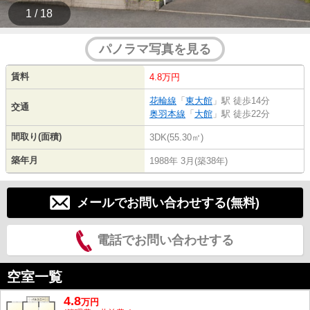
1 / 18
パノラマ写真を見る
賃料
4.8万円
花輪線
「
東大館
」駅 徒歩14分
交通
奥羽本線
「
大館
」駅 徒歩22分
間取り(面積)
3DK(55.30㎡)
築年月
1988年 3月(築38年)
メールでお問い合わせする(無料)
電話でお問い合わせする
空室一覧
4.8
万
円