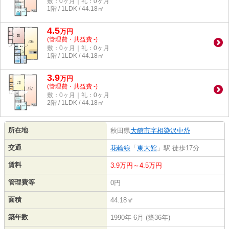
敷：0ヶ月｜礼：0ヶ月
1階 / 1LDK / 44.18㎡
4.5
万
円
(管理費・共益費 -)
敷：0ヶ月｜礼：0ヶ月
1階 / 1LDK / 44.18㎡
3.9
万
円
(管理費・共益費 -)
敷：0ヶ月｜礼：0ヶ月
2階 / 1LDK / 44.18㎡
所在地
秋田県
大館市
字相染沢中岱
交通
花輪線
「
東大館
」駅 徒歩17分
賃料
3.9万円～4.5万円
管理費等
0円
面積
44.18㎡
築年数
1990年 6月 (築36年)