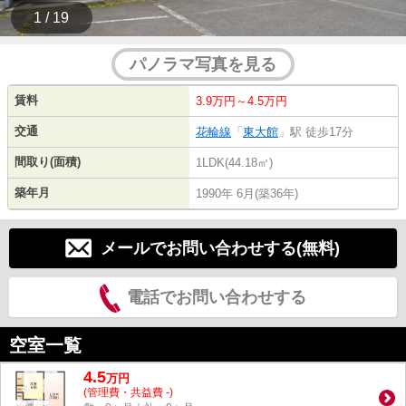
1 / 19
パノラマ写真を見る
賃料
3.9万円～4.5万円
交通
花輪線
「
東大館
」駅 徒歩17分
間取り(面積)
1LDK(44.18㎡)
築年月
1990年 6月(築36年)
メールでお問い合わせする(無料)
電話でお問い合わせする
空室一覧
4.5
万
円
(管理費・共益費 -)