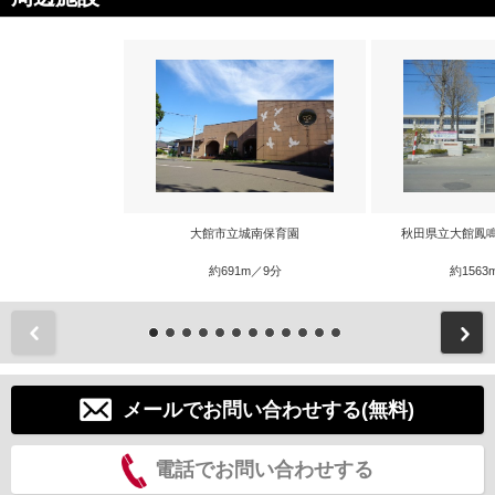
大館市立城南保育園
秋田県立大館鳳
約691m／9分
約1563
前
メールでお問い合わせする(無料)
電話でお問い合わせする