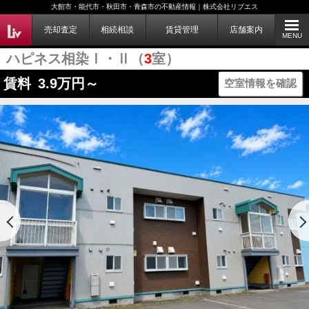
大館市・能代市・秋田市・青森市の不動産情報｜株式会社リブエス
売却査定
相続相談
賃貸管理
店舗案内
MENU
ハピネス相染Ⅰ・Ⅱ（
3
室）
賃料
3.9
万円～
空室情報を確認