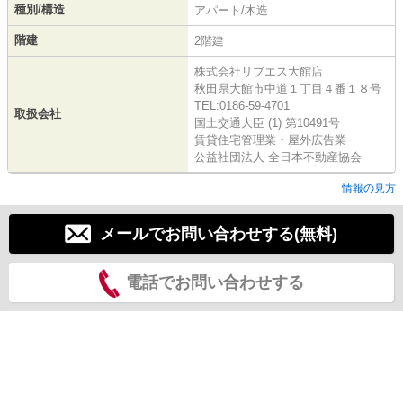
種別/構造
アパート/木造
階建
2階建
株式会社リブエス大館店
秋田県大館市中道１丁目４番１８号
TEL:0186-59-4701
取扱会社
国土交通大臣 (1) 第10491号
賃貸住宅管理業・屋外広告業
公益社団法人 全日本不動産協会
情報の見方
メールでお問い合わせする(無料)
電話でお問い合わせする