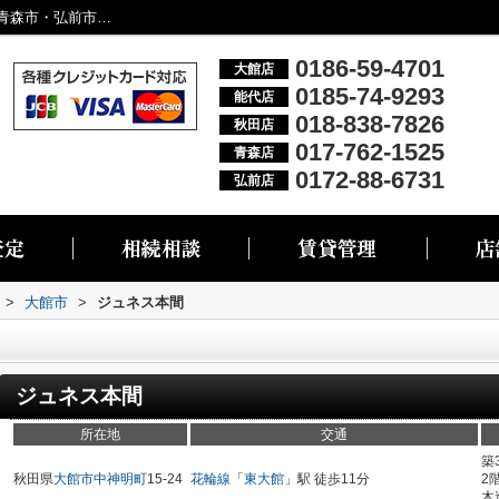
ジュネス本間／大館市・能代市・秋田市・青森市・弘前市の不動産情報なら株式会社リブエス
0186-59-4701
大館店
0185-74-9293
能代店
018-838-7826
秋田店
017-762-1525
青森店
0172-88-6731
弘前店
>
大館市
>
ジュネス本間
ジュネス本間
所在地
交通
築
秋田県
大館市
中神明町
15-24
花輪線
「
東大館
」駅 徒歩11分
2
木