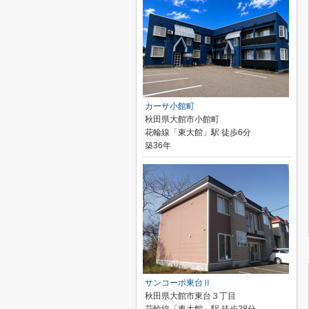
カーサ小館町
秋田県大館市小館町
花輪線「東大館」駅 徒歩6分
築36年
サンコーポ東台Ⅱ
秋田県大館市東台３丁目