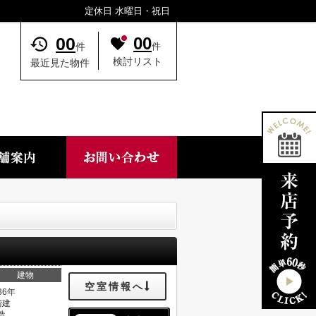
定休日 水曜日・祝日
00
00
件
件
検討リスト
最近見た物件
建物
空室情報へ
36年
階建
造