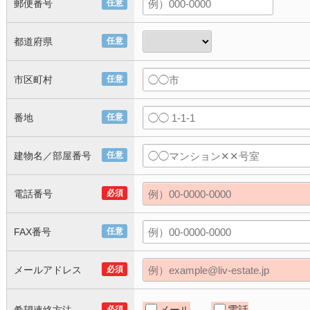
郵便番号
任意
都道府県
任意
市区町村
任意
番地
任意
建物名／部屋番号
任意
電話番号
必須
FAX番号
任意
メールアドレス
必須
メール
電話
必須