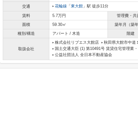
花輪線
「
東大館
」駅 徒歩11分
交通
賃料
5.7万円
管理費・共
面積
59.30㎡
築年月（築
種別/構造
アパート / 木造
階建
株式会社リブエス大館店
秋田県大館市中道
国土交通大臣 (1) 第10491号 賃貸住宅管理
取扱会社
公益社団法人 全日本不動産協会