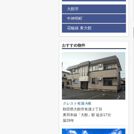
大館市
中神明町
花輪線 東大館
おすすめ物件
クレスト有浦 A棟
秋田県大館市有浦２丁目
奥羽本線「大館」駅 徒歩17分
築28年