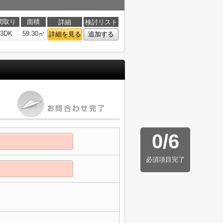
間取り
面積
詳細
検討リスト
3DK
59.30㎡
詳細を見る
追加する
0
/
6
必須項目完了