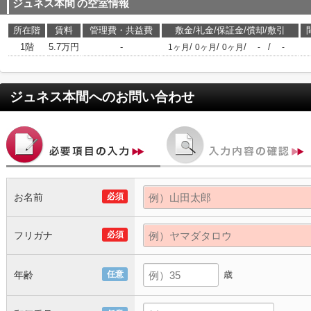
ジュネス本間
の空室情報
所在階
賃料
管理費・共益費
敷金/礼金/保証金/償却/敷引
1階
5.7万円
-
/
/
/
/
1ヶ月
0ヶ月
0ヶ月
-
-
ジュネス本間
へのお問い合わせ
お名前
必須
フリガナ
必須
年齢
任意
歳