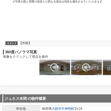
※写真や図と実際の現状とが異なる場合は現状を優先させていただきます
【外観】
コメント
360度パノラマ写真
画像をクリックして視点を操作
-
-
ジュネス本間
の物件概要
所在地
秋田県
大館市
中神明町
15-24