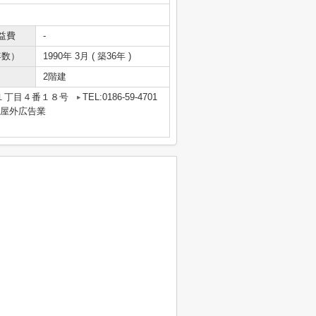
益費
-
年数）
1990年 3月 ( 築36年 )
2階建
１丁目４番１８号
TEL:0186-59-4701
業・屋外広告業