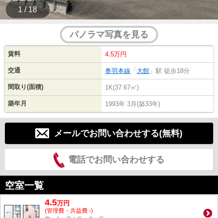
1 / 18
パノラマ写真を見る
賃料
4.5万円
交通
奥羽本線
「
大館
」駅 徒歩18分
間取り(面積)
1K(37.67㎡)
築年月
1993年 3月(築33年)
メールでお問い合わせする(無料)
電話でお問い合わせする
空室一覧
4.5
万
円
(管理費・共益費 -)