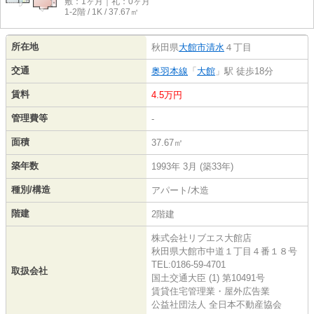
敷：1ヶ月｜礼：0ヶ月
1-2階 / 1K / 37.67㎡
所在地
秋田県
大館市
清水
４丁目
交通
奥羽本線
「
大館
」駅 徒歩18分
賃料
4.5万円
管理費等
-
面積
37.67㎡
築年数
1993年 3月 (築33年)
種別/構造
アパート/木造
階建
2階建
株式会社リブエス大館店
秋田県大館市中道１丁目４番１８号
TEL:0186-59-4701
取扱会社
国土交通大臣 (1) 第10491号
賃貸住宅管理業・屋外広告業
公益社団法人 全日本不動産協会