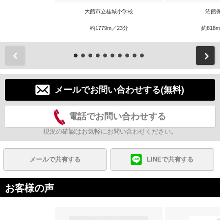
大館市立桂城小学校
沼館
約1779m／23分
約818
前
メールでお問い合わせする(無料)
電話でお問い合わせする
現況の確認はお気軽にお問い合わせください。
メールで共有する
LINEで共有する
お客様の声