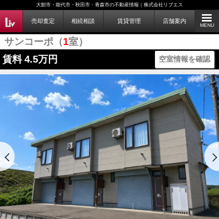
大館市・能代市・秋田市・青森市の不動産情報｜株式会社リブエス
売却査定
相続相談
賃貸管理
店舗案内
MENU
サンコーポ（
1
室）
賃料
4.5万円
空室情報を確認