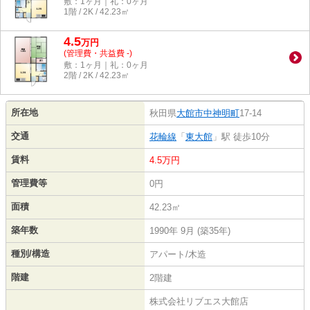
敷：1ヶ月｜礼：0ヶ月
1階 / 2K / 42.23㎡
4.5
万
円
(管理費・共益費 -)
敷：1ヶ月｜礼：0ヶ月
2階 / 2K / 42.23㎡
所在地
秋田県
大館市
中神明町
17-14
交通
花輪線
「
東大館
」駅 徒歩10分
賃料
4.5万円
管理費等
0円
面積
42.23㎡
築年数
1990年 9月 (築35年)
種別/構造
アパート/木造
階建
2階建
株式会社リブエス大館店