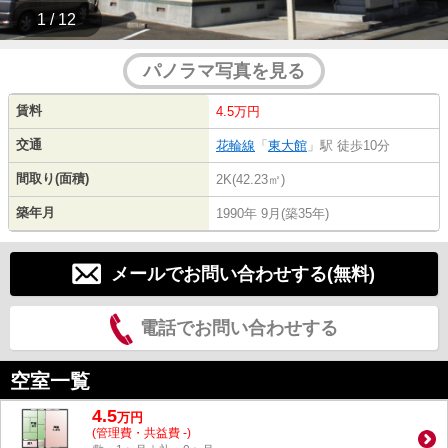
1 / 12
パノラマ写真を見る
賃料
4.5万円
交通
花輪線
「
東大館
」駅 徒歩10分
間取り(面積)
2K(42.23㎡)
築年月
1990年 9月(築35年)
メールでお問い合わせする(無料)
電話でお問い合わせする
空室一覧
4.5
万
円
(管理費・共益費 -)