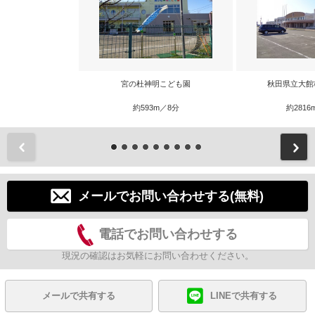
宮の杜神明こども園
秋田県立大館
約593m／8分
約2816
前
メールでお問い合わせする(無料)
電話でお問い合わせする
現況の確認はお気軽にお問い合わせください。
メールで共有する
LINEで共有する