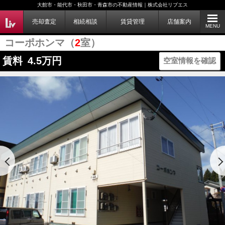
大館市・能代市・秋田市・青森市の不動産情報｜株式会社リブエス
売却査定
相続相談
賃貸管理
店舗案内
MENU
コーポホンマ（
2
室）
賃料
4.5
万円
空室情報を確認