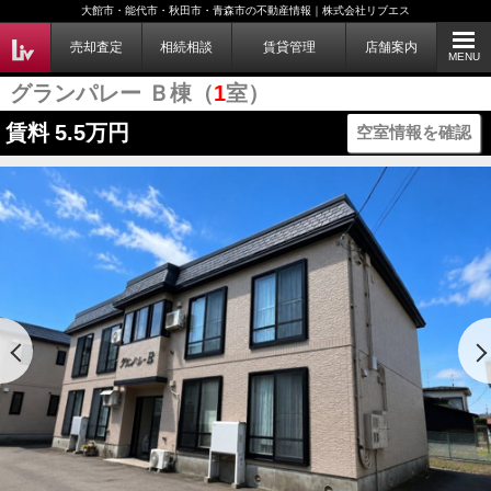
大館市・能代市・秋田市・青森市の不動産情報｜株式会社リブエス
売却査定
相続相談
賃貸管理
店舗案内
MENU
グランパレー Ｂ棟（
1
室）
賃料
5.5万円
空室情報を確認