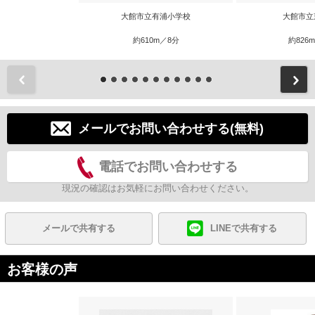
大館市立有浦小学校
大館市立
約610m／8分
約826
前
メールでお問い合わせする(無料)
電話でお問い合わせする
現況の確認はお気軽にお問い合わせください。
メールで共有する
LINEで共有する
お客様の声