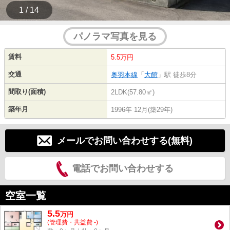
1 / 14
パノラマ写真を見る
賃料
5.5万円
交通
奥羽本線
「
大館
」駅 徒歩8分
間取り(面積)
2LDK(57.80㎡)
築年月
1996年 12月(築29年)
メールでお問い合わせする(無料)
電話でお問い合わせする
空室一覧
5.5
万
円
(管理費・共益費 -)