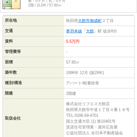
敷：0ヶ月｜礼：0ヶ月
2階 / 2LDK / 57.80㎡
所在地
秋田県
大館市
御成町
２丁目
交通
奥羽本線
「
大館
」駅 徒歩8分
賃料
5.5万円
管理費等
-
面積
57.80㎡
築年数
1996年 12月 (築29年)
種別/構造
アパート/軽量鉄骨
階建
2階建
株式会社リブエス大館店
秋田県大館市中道１丁目４番１８号
TEL:0186-59-4701
取扱会社
国土交通大臣 (1) 第10491号
賃貸住宅管理業・屋外広告業
公益社団法人 全日本不動産協会