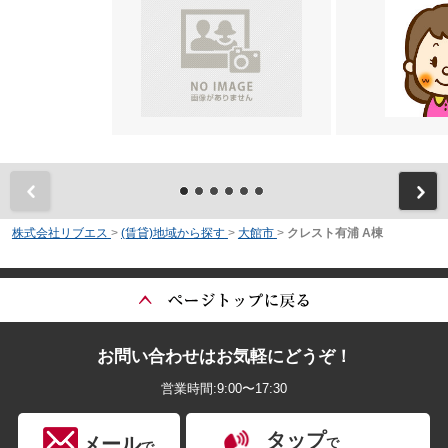
前
株式会社リブエス
>
(賃貸)地域から探す
>
大館市
>
クレスト有浦 A棟
お問い合わせはお気軽にどうぞ！
営業時間:9:00〜17:30
タップ
メール
で
で