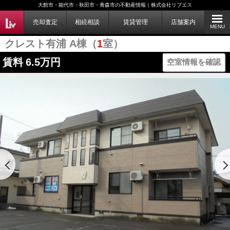
大館市・能代市・秋田市・青森市の不動産情報｜株式会社リブエス
売却査定
相続相談
賃貸管理
店舗案内
MENU
クレスト有浦 A棟（
1
室）
賃料
6.5万円
空室情報を確認