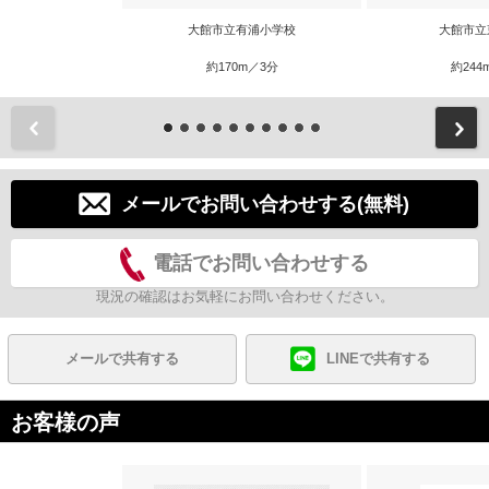
大館市立有浦小学校
大館市立
約170m／3分
約244
前
メールでお問い合わせする(無料)
電話でお問い合わせする
現況の確認はお気軽にお問い合わせください。
メールで共有する
LINEで共有する
お客様の声