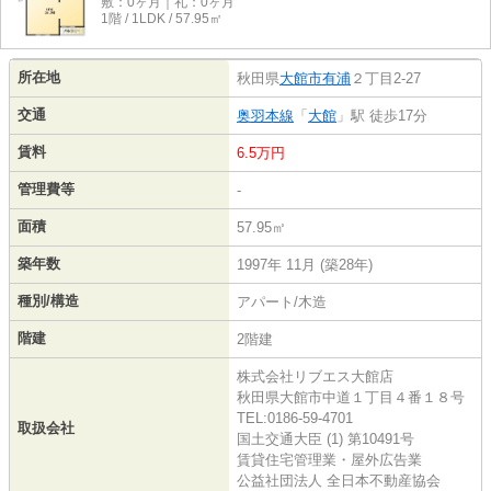
敷：0ヶ月｜礼：0ヶ月
1階 / 1LDK / 57.95㎡
所在地
秋田県
大館市
有浦
２丁目2-27
交通
奥羽本線
「
大館
」駅 徒歩17分
賃料
6.5万円
管理費等
-
面積
57.95㎡
築年数
1997年 11月 (築28年)
種別/構造
アパート/木造
階建
2階建
株式会社リブエス大館店
秋田県大館市中道１丁目４番１８号
TEL:0186-59-4701
取扱会社
国土交通大臣 (1) 第10491号
賃貸住宅管理業・屋外広告業
公益社団法人 全日本不動産協会