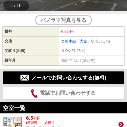
1 / 16
パノラマ写真を見る
賃料
6.5万円
交通
奥羽本線
「
大館
」駅 徒歩17分
間取り(面積)
1LDK(57.95㎡)
築年月
1997年 11月(築28年)
メールでお問い合わせする(無料)
電話でお問い合わせする
空室一覧
6.5
万
円
(管理費・共益費 -)