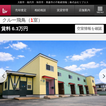
大館市・能代市・秋田市・青森市の不動産情報｜株式会社リブエス
売却査定
相続相談
賃貸管理
店舗案内
MENU
クルー飛鳥（
1
室）
賃料
6.3万円
空室情報を確認