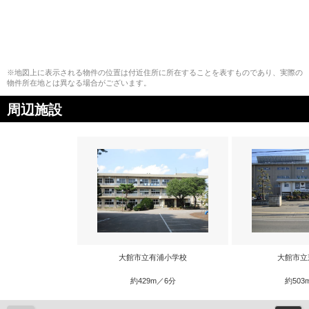
※地図上に表示される物件の位置は付近住所に所在することを表すものであり、実際の
物件所在地とは異なる場合がございます。
周辺施設
大館市立有浦小学校
大館市立
約429m／6分
約503