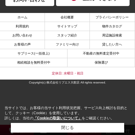
ホーム
会社概要
プライバシーポリシー
利用規約
サイトマップ
物件カタログ
お問い合わせ
スタッフ紹介
周辺施設検索
お客様の声
ファミリー向け
貸したい方へ
サブリース(一括借上)
不動産の無料査定受付中
相続相談を無料受付中
保険選び
定休日: 水曜日・祝日
Copyright(c) 株式会社リブエス大館店 All rights reserved.
当サイトでは、お客様の当サイト利用状況把握、サービス向上検討を目的と
して、クッキー（Cookie）を使用しています。
詳しくは、当社の
「Cookieの取扱いについて」
をご確認ください。
閉じる
電 話
メール
来店予約
解約受付