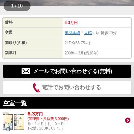
1 / 10
賃料
6.3万円
交通
奥羽本線
「
大館
」駅 徒歩20分
間取り(面積)
2LDK(63.75㎡)
築年月
2008年 3月(築18年)
メールでお問い合わせする(無料)
電話でお問い合わせする
空室一覧
6.3
万
円
(管理費・共益費 3,000円)
敷：1ヶ月｜礼：0ヶ月
1-2階 / 2LDK / 63.75㎡