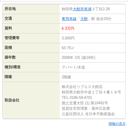
所在地
秋田県
大館市
有浦
３丁目2-28
交通
奥羽本線
「
大館
」駅 徒歩20分
賃料
6.3万円
管理費等
3,000円
面積
63.75㎡
築年数
2008年 3月 (築18年)
種別/構造
アパート/木造
階建
2階建
株式会社リブエス大館店
秋田県大館市中道１丁目４番１８号
TEL:0186-59-4701
取扱会社
国土交通大臣 (1) 第10491号
賃貸住宅管理業・屋外広告業
公益社団法人 全日本不動産協会
情報の見方