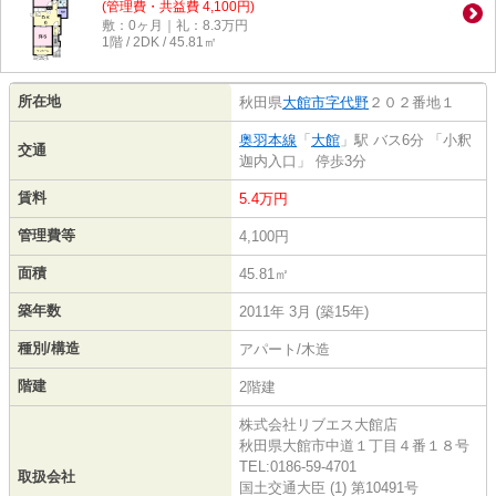
(管理費・共益費 4,100円)
敷：0ヶ月｜礼：8.3万円
1階 / 2DK / 45.81㎡
所在地
秋田県
大館市
字代野
２０２番地１
奥羽本線
「
大館
」駅 バス6分 「小釈
交通
迦内入口」 停歩3分
賃料
5.4万円
管理費等
4,100円
面積
45.81㎡
築年数
2011年 3月 (築15年)
種別/構造
アパート/木造
階建
2階建
株式会社リブエス大館店
秋田県大館市中道１丁目４番１８号
TEL:0186-59-4701
取扱会社
国土交通大臣 (1) 第10491号