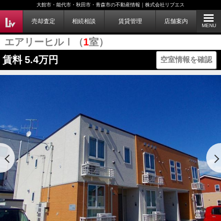
大館市・能代市・秋田市・青森市の不動産情報｜株式会社リブエス
売却査定
相続相談
賃貸管理
店舗案内
MENU
エアリーヒルⅠ（
1
室）
賃料
5.4万円
空室情報を確認