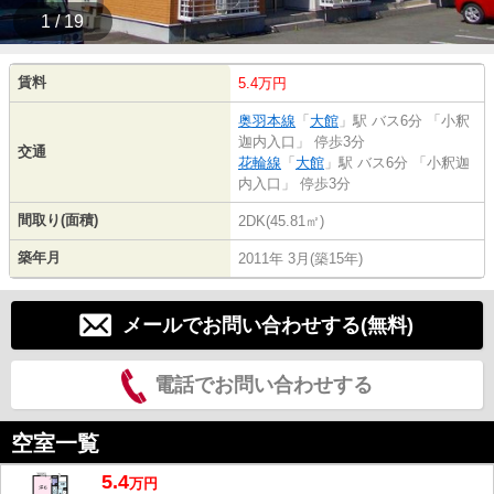
1 / 19
賃料
5.4万円
奥羽本線
「
大館
」駅 バス6分 「小釈
迦内入口」 停歩3分
交通
花輪線
「
大館
」駅 バス6分 「小釈迦
内入口」 停歩3分
間取り(面積)
2DK(45.81㎡)
築年月
2011年 3月(築15年)
メールでお問い合わせする(無料)
電話でお問い合わせする
空室一覧
5.4
万
円